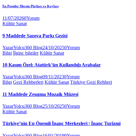
En Popüler Mersin Plajları ve Koyları
11/07/2026
0
Yorum
Kültür Sanat
9 Maddede Sazova Parkı Gezisi
Yazar
Yolcu360 Blog
24/10/2025
0
Yorum
Bilgi
İlginç bilgiler
Kültür Sanat
10 Kasım Özel: Atatürk’ün Kullandığı Arabalar
Yazar
Yolcu360 Blog
09/11/2023
0
Yorum
Bilgi
Gezi Rehberleri
Kültür Sanat
Türkiye Gezi Rehberi
11 Maddede Zeugma Mozaik Müzesi
Yazar
Yolcu360 Blog
25/10/2025
0
Yorum
Kültür Sanat
Türkiye’nin En Önemli İnanç Merkezleri | İnanç Turizmi
Yazar
Yolcu360 Blog
16/01/2019
0
Yorum