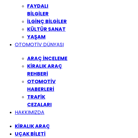
FAYDALI
BİLGİLER
İLGİNÇ BİLGİLER
KÜLTÜR SANAT
YAŞAM
OTOMOTİV DÜNYASI
ARAÇ İNCELEME
KİRALIK ARAÇ
REHBERİ
OTOMOTİV
HABERLERİ
TRAFİK
CEZALARI
HAKKIMIZDA
KİRALIK ARAÇ
UÇAK BİLETİ