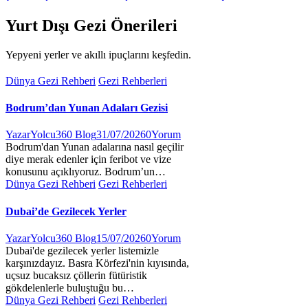
Yurt Dışı Gezi Önerileri
Yepyeni yerler ve akıllı ipuçlarını keşfedin.
Dünya Gezi Rehberi
Gezi Rehberleri
Bodrum’dan Yunan Adaları Gezisi
Yazar
Yolcu360 Blog
31/07/2026
0
Yorum
Bodrum'dan Yunan adalarına nasıl geçilir
diye merak edenler için feribot ve vize
konusunu açıklıyoruz. Bodrum’un…
Dünya Gezi Rehberi
Gezi Rehberleri
Dubai’de Gezilecek Yerler
Yazar
Yolcu360 Blog
15/07/2026
0
Yorum
Dubai'de gezilecek yerler listemizle
karşınızdayız. Basra Körfezi'nin kıyısında,
uçsuz bucaksız çöllerin fütüristik
gökdelenlerle buluştuğu bu…
Dünya Gezi Rehberi
Gezi Rehberleri