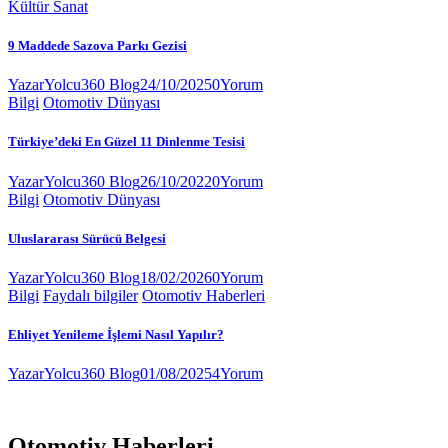
Kültür Sanat
9 Maddede Sazova Parkı Gezisi
Yazar
Yolcu360 Blog
24/10/2025
0
Yorum
Bilgi
Otomotiv Dünyası
Türkiye’deki En Güzel 11 Dinlenme Tesisi
Yazar
Yolcu360 Blog
26/10/2022
0
Yorum
Bilgi
Otomotiv Dünyası
Uluslararası Sürücü Belgesi
Yazar
Yolcu360 Blog
18/02/2026
0
Yorum
Bilgi
Faydalı bilgiler
Otomotiv Haberleri
Ehliyet Yenileme İşlemi Nasıl Yapılır?
Yazar
Yolcu360 Blog
01/08/2025
4
Yorum
Otomotiv Haberleri