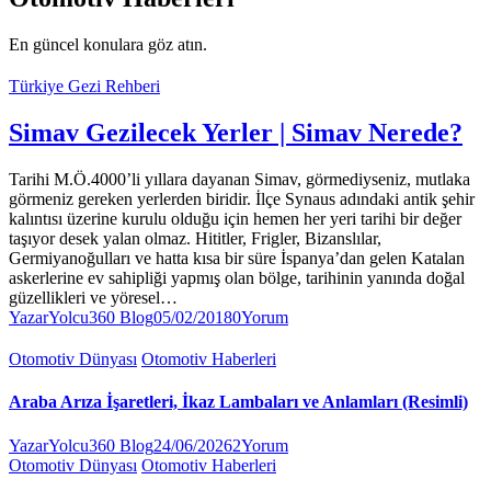
En güncel konulara göz atın.
Türkiye Gezi Rehberi
Simav Gezilecek Yerler | Simav Nerede?
Tarihi M.Ö.4000’li yıllara dayanan Simav, görmediyseniz, mutlaka
görmeniz gereken yerlerden biridir. İlçe Synaus adındaki antik şehir
kalıntısı üzerine kurulu olduğu için hemen her yeri tarihi bir değer
taşıyor desek yalan olmaz. Hititler, Frigler, Bizanslılar,
Germiyanoğulları ve hatta kısa bir süre İspanya’dan gelen Katalan
askerlerine ev sahipliği yapmış olan bölge, tarihinin yanında doğal
güzellikleri ve yöresel…
Yazar
Yolcu360 Blog
05/02/2018
0
Yorum
Otomotiv Dünyası
Otomotiv Haberleri
Araba Arıza İşaretleri, İkaz Lambaları ve Anlamları (Resimli)
Yazar
Yolcu360 Blog
24/06/2026
2
Yorum
Otomotiv Dünyası
Otomotiv Haberleri