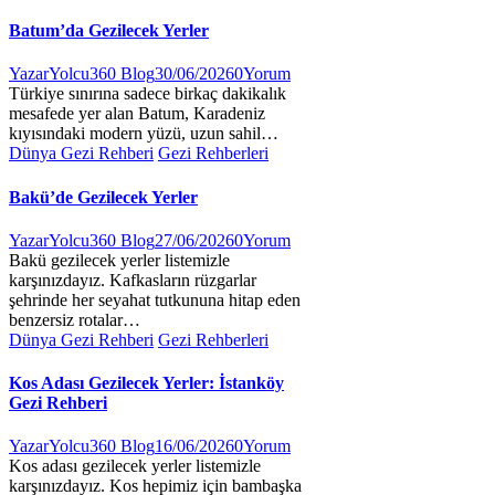
Batum’da Gezilecek Yerler
Yazar
Yolcu360 Blog
30/06/2026
0
Yorum
Türkiye sınırına sadece birkaç dakikalık
mesafede yer alan Batum, Karadeniz
kıyısındaki modern yüzü, uzun sahil…
Dünya Gezi Rehberi
Gezi Rehberleri
Bakü’de Gezilecek Yerler
Yazar
Yolcu360 Blog
27/06/2026
0
Yorum
Bakü gezilecek yerler listemizle
karşınızdayız. Kafkasların rüzgarlar
şehrinde her seyahat tutkununa hitap eden
benzersiz rotalar…
Dünya Gezi Rehberi
Gezi Rehberleri
Kos Adası Gezilecek Yerler: İstanköy
Gezi Rehberi
Yazar
Yolcu360 Blog
16/06/2026
0
Yorum
Kos adası gezilecek yerler listemizle
karşınızdayız. Kos hepimiz için bambaşka