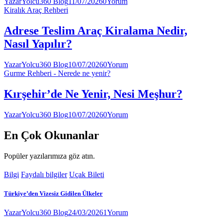
Yazar
Yolcu360 Blog
11/07/2026
0
Yorum
Kiralık Araç Rehberi
Adrese Teslim Araç Kiralama Nedir,
Nasıl Yapılır?
Yazar
Yolcu360 Blog
10/07/2026
0
Yorum
Gurme Rehberi - Nerede ne yenir?
Kırşehir’de Ne Yenir, Nesi Meşhur?
Yazar
Yolcu360 Blog
10/07/2026
0
Yorum
En Çok Okunanlar
Popüler yazılarımıza göz atın.
Bilgi
Faydalı bilgiler
Uçak Bileti
Türkiye’den Vizesiz Gidilen Ülkeler
Yazar
Yolcu360 Blog
24/03/2026
1
Yorum