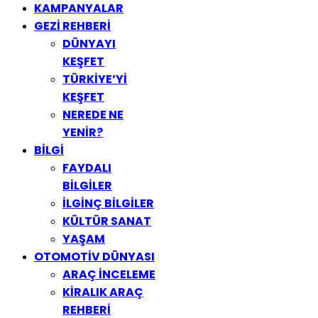
KAMPANYALAR
GEZİ REHBERİ
DÜNYAYI
KEŞFET
TÜRKİYE’Yİ
KEŞFET
NEREDE NE
YENİR?
BİLGİ
FAYDALI
BİLGİLER
İLGİNÇ BİLGİLER
KÜLTÜR SANAT
YAŞAM
OTOMOTİV DÜNYASI
ARAÇ İNCELEME
KİRALIK ARAÇ
REHBERİ