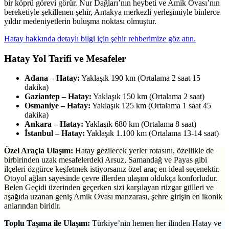
bir köprü görevi görür. Nur Dağları’nın heybeti ve Amik Ovası’nın
bereketiyle şekillenen şehir, Antakya merkezli yerleşimiyle binlerce
yıldır medeniyetlerin buluşma noktası olmuştur.
Hatay hakkında detaylı bilgi için şehir rehberimize göz atın.
Hatay Yol Tarifi ve Mesafeler
Adana – Hatay:
Yaklaşık 190 km (Ortalama 2 saat 15
dakika)
Gaziantep – Hatay:
Yaklaşık 150 km (Ortalama 2 saat)
Osmaniye – Hatay:
Yaklaşık 125 km (Ortalama 1 saat 45
dakika)
Ankara – Hatay:
Yaklaşık 680 km (Ortalama 8 saat)
İstanbul – Hatay:
Yaklaşık 1.100 km (Ortalama 13-14 saat)
Özel Araçla Ulaşım:
Hatay gezilecek yerler rotasını, özellikle de
birbirinden uzak mesafelerdeki Arsuz, Samandağ ve Payas gibi
ilçeleri özgürce keşfetmek istiyorsanız özel araç en ideal seçenektir.
Otoyol ağları sayesinde çevre illerden ulaşım oldukça konforludur.
Belen Geçidi üzerinden geçerken sizi karşılayan rüzgar gülleri ve
aşağıda uzanan geniş Amik Ovası manzarası, şehre girişin en ikonik
anlarından biridir.
Toplu Taşıma ile Ulaşım:
Türkiye’nin hemen her ilinden Hatay ve