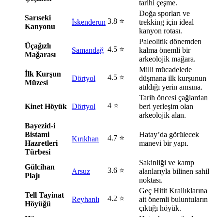
tarihi çeşme.
Doğa sporları ve
Sarıseki
3.8 ⭐
İskenderun
trekking için ideal
Kanyonu
kanyon rotası.
Paleolitik dönemden
Üçağızlı
4.5 ⭐
Samandağ
kalma önemli bir
Mağarası
arkeolojik mağara.
Milli mücadelede
İlk Kurşun
4.5 ⭐
Dörtyol
düşmana ilk kurşunun
Müzesi
atıldığı yerin anısına.
Tarih öncesi çağlardan
4 ⭐
Kinet Höyük
Dörtyol
beri yerleşim olan
arkeolojik alan.
Bayezid-i
Bistami
Hatay’da görülecek
4.7 ⭐
Kırıkhan
Hazretleri
manevi bir yapı.
Türbesi
Sakinliği ve kamp
Gülcihan
3.6 ⭐
Arsuz
alanlarıyla bilinen sahil
Plajı
noktası.
Geç Hitit Krallıklarına
Tell Tayinat
4.2 ⭐
Reyhanlı
ait önemli buluntuların
Höyüğü
çıktığı höyük.