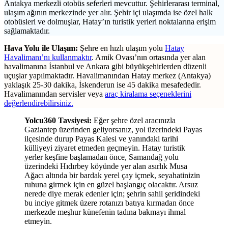
Antakya merkezli otobüs seferleri mevcuttur. Şehirlerarası terminal,
ulaşım ağının merkezinde yer alır. Şehir içi ulaşımda ise özel halk
otobüsleri ve dolmuşlar, Hatay’ın turistik yerleri noktalarına erişim
sağlamaktadır.
Hava Yolu ile Ulaşım:
Şehre en hızlı ulaşım yolu
Hatay
Havalimanı’nı kullanmaktır
. Amik Ovası’nın ortasında yer alan
havalimanına İstanbul ve Ankara gibi büyükşehirlerden düzenli
uçuşlar yapılmaktadır. Havalimanından Hatay merkez (Antakya)
yaklaşık 25-30 dakika, İskenderun ise 45 dakika mesafededir.
Havalimanından servisler veya
araç kiralama seçeneklerini
değerlendirebilirsiniz.
Yolcu360 Tavsiyesi:
Eğer şehre özel aracınızla
Gaziantep üzerinden geliyorsanız, yol üzerindeki Payas
ilçesinde durup Payas Kalesi ve yanındaki tarihi
külliyeyi ziyaret etmeden geçmeyin. Hatay turistik
yerler keşfine başlamadan önce, Samandağ yolu
üzerindeki Hıdırbey köyünde yer alan asırlık Musa
Ağacı altında bir bardak yerel çay içmek, seyahatinizin
ruhuna girmek için en güzel başlangıç olacaktır. Arsuz
nerede diye merak edenler için; şehrin sahil şeridindeki
bu inciye gitmek üzere rotanızı batıya kırmadan önce
merkezde meşhur künefenin tadına bakmayı ihmal
etmeyin.