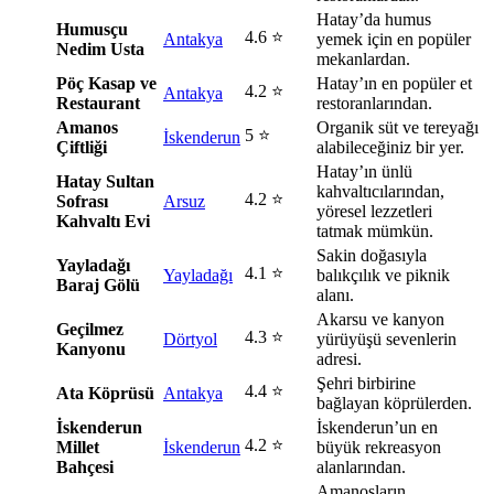
Hatay’da humus
Humusçu
4.6 ⭐
Antakya
yemek için en popüler
Nedim Usta
mekanlardan.
Pöç Kasap ve
Hatay’ın en popüler et
4.2 ⭐
Antakya
Restaurant
restoranlarından.
Amanos
Organik süt ve tereyağı
5 ⭐
İskenderun
Çiftliği
alabileceğiniz bir yer.
Hatay’ın ünlü
Hatay Sultan
kahvaltıcılarından,
4.2 ⭐
Sofrası
Arsuz
yöresel lezzetleri
Kahvaltı Evi
tatmak mümkün.
Sakin doğasıyla
Yayladağı
4.1 ⭐
Yayladağı
balıkçılık ve piknik
Baraj Gölü
alanı.
Akarsu ve kanyon
Geçilmez
4.3 ⭐
Dörtyol
yürüyüşü sevenlerin
Kanyonu
adresi.
Şehri birbirine
4.4 ⭐
Ata Köprüsü
Antakya
bağlayan köprülerden.
İskenderun
İskenderun’un en
4.2 ⭐
Millet
İskenderun
büyük rekreasyon
Bahçesi
alanlarından.
Amanosların