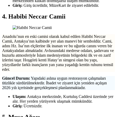
merkezinden kalkan dolmuşlarla ulaşım mümkündür.
Giriş:
Giriş ücretlidir, MüzeKart ile ziyaret edilebilir.
4. Habibi Neccar Camii
Anadolu’nun en eski camisi olarak kabul edilen Habibi Neccar
Camii, Antakya’nın kalbinde yer alan manevi bir semboldür. Cami,
adını Hz. İsa’nın elçilerine ilk inanan ve bu uğurda canını veren bir
Antakyalıdan almaktadır. Avlusundaki medrese odaları, şadırvanı ve
huzurlu atmosferiyle İslam medeniyetinin bölgedeki ilk ve en zarif
izlerini taşır. Hoşgörü kenti Hatay’ın simgesi olan bu yapı,
yüzyıllardır farklı inançların yan yana yaşadığı kentin ruhunu temsil
eder.
Güncel Durum:
Yapıdaki aslına uygun restorasyon çalışmaları
titizlikle sürdürülmektedir. İbadet ve ziyaret için yeniden açılışın
2026 yılı içerisinde gerçekleşmesi planlanmaktadır.
Ulaşım:
Antakya merkezinde, Kurtuluş Caddesi üzerinde yer
alır. Her yerden yürüyerek ulaşmak mümkündür.
Giriş:
Ücretsizdir.