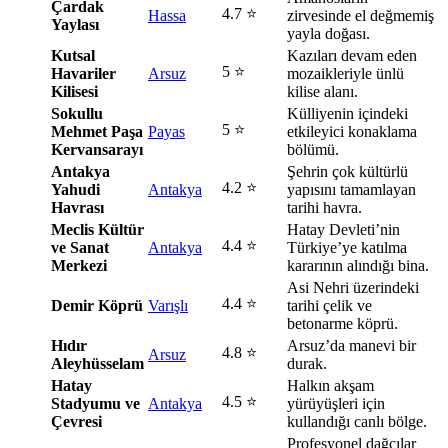
Çardak
4.7 ⭐
Hassa
zirvesinde el değmemiş
Yaylası
yayla doğası.
Kutsal
Kazıları devam eden
5 ⭐
Havariler
Arsuz
mozaikleriyle ünlü
Kilisesi
kilise alanı.
Sokullu
Külliyenin içindeki
5 ⭐
Mehmet Paşa
Payas
etkileyici konaklama
Kervansarayı
bölümü.
Antakya
Şehrin çok kültürlü
4.2 ⭐
Yahudi
Antakya
yapısını tamamlayan
Havrası
tarihi havra.
Meclis Kültür
Hatay Devleti’nin
4.4 ⭐
ve Sanat
Antakya
Türkiye’ye katılma
Merkezi
kararının alındığı bina.
Asi Nehri üzerindeki
4.4 ⭐
Demir Köprü
Varışlı
tarihi çelik ve
betonarme köprü.
Hıdır
Arsuz’da manevi bir
4.8 ⭐
Arsuz
Aleyhüsselam
durak.
Hatay
Halkın akşam
4.5 ⭐
Stadyumu ve
Antakya
yürüyüşleri için
Çevresi
kullandığı canlı bölge.
Profesyonel dağcılar