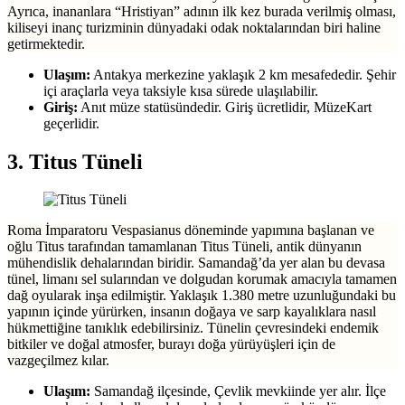
Ayrıca, inananlara “Hristiyan” adının ilk kez burada verilmiş olması,
kiliseyi inanç turizminin dünyadaki odak noktalarından biri haline
getirmektedir.
Ulaşım:
Antakya merkezine yaklaşık 2 km mesafededir. Şehir
içi araçlarla veya taksiyle kısa sürede ulaşılabilir.
Giriş:
Anıt müze statüsündedir. Giriş ücretlidir, MüzeKart
geçerlidir.
3. Titus Tüneli
Roma İmparatoru Vespasianus döneminde yapımına başlanan ve
oğlu Titus tarafından tamamlanan Titus Tüneli, antik dünyanın
mühendislik dehalarından biridir. Samandağ’da yer alan bu devasa
tünel, limanı sel sularından ve dolgudan korumak amacıyla tamamen
dağ oyularak inşa edilmiştir. Yaklaşık 1.380 metre uzunluğundaki bu
yapının içinde yürürken, insanın doğaya ve sarp kayalıklara nasıl
hükmettiğine tanıklık edebilirsiniz. Tünelin çevresindeki endemik
bitkiler ve doğal atmosfer, burayı doğa yürüyüşleri için de
vazgeçilmez kılar.
Ulaşım:
Samandağ ilçesinde, Çevlik mevkiinde yer alır. İlçe