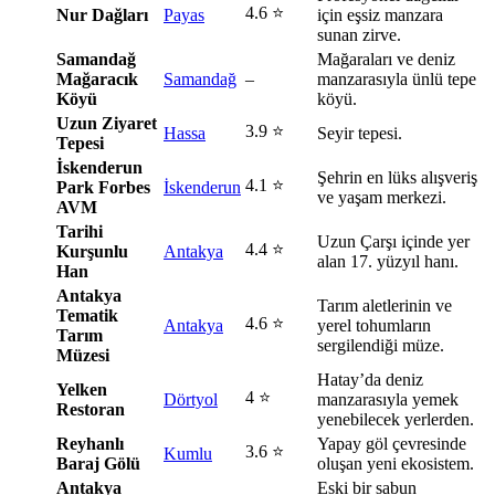
4.6 ⭐
Nur Dağları
Payas
için eşsiz manzara
sunan zirve.
Samandağ
Mağaraları ve deniz
Mağaracık
Samandağ
–
manzarasıyla ünlü tepe
Köyü
köyü.
Uzun Ziyaret
3.9 ⭐
Hassa
Seyir tepesi.
Tepesi
İskenderun
Şehrin en lüks alışveriş
4.1 ⭐
Park Forbes
İskenderun
ve yaşam merkezi.
AVM
Tarihi
Uzun Çarşı içinde yer
4.4 ⭐
Kurşunlu
Antakya
alan 17. yüzyıl hanı.
Han
Antakya
Tarım aletlerinin ve
Tematik
4.6 ⭐
Antakya
yerel tohumların
Tarım
sergilendiği müze.
Müzesi
Hatay’da deniz
Yelken
4 ⭐
Dörtyol
manzarasıyla yemek
Restoran
yenebilecek yerlerden.
Reyhanlı
Yapay göl çevresinde
3.6 ⭐
Kumlu
Baraj Gölü
oluşan yeni ekosistem.
Antakya
Eski bir sabun