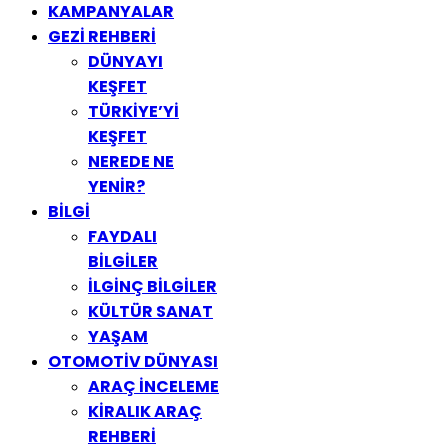
KAMPANYALAR
GEZİ REHBERİ
DÜNYAYI
KEŞFET
TÜRKİYE’Yİ
KEŞFET
NEREDE NE
YENİR?
BİLGİ
FAYDALI
BİLGİLER
İLGİNÇ BİLGİLER
KÜLTÜR SANAT
YAŞAM
OTOMOTİV DÜNYASI
ARAÇ İNCELEME
KİRALIK ARAÇ
REHBERİ