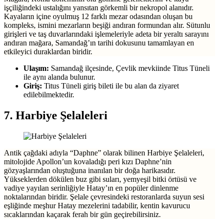
işçiliğindeki ustalığını yansıtan görkemli bir nekropol alanıdır.
Kayaların içine oyulmuş 12 farklı mezar odasından oluşan bu
kompleks, ismini mezarların beşiği andıran formundan alır. Sütunlu
girişleri ve taş duvarlarındaki işlemeleriyle adeta bir yeraltı sarayını
andıran mağara, Samandağ’ın tarihi dokusunu tamamlayan en
etkileyici duraklardan biridir.
Ulaşım:
Samandağ ilçesinde, Çevlik mevkiinde Titus Tüneli
ile aynı alanda bulunur.
Giriş:
Titus Tüneli giriş bileti ile bu alan da ziyaret
edilebilmektedir.
7. Harbiye Şelaleleri
Antik çağdaki adıyla “Daphne” olarak bilinen Harbiye Şelaleleri,
mitolojide Apollon’un kovaladığı peri kızı Daphne’nin
gözyaşlarından oluştuğuna inanılan bir doğa harikasıdır.
Yükseklerden dökülen buz gibi suları, yemyeşil bitki örtüsü ve
vadiye yayılan serinliğiyle Hatay’ın en popüler dinlenme
noktalarından biridir. Şelale çevresindeki restoranlarda suyun sesi
eşliğinde meşhur Hatay mezelerini tadabilir, kentin kavurucu
sıcaklarından kaçarak ferah bir gün geçirebilirsiniz.