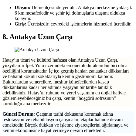
Ulaşım:
Defne ilçesinde yer alır. Antakya merkezine yaklaşık
6 km mesafededir ve şehir içi dolmuşlarla ulaşımı oldukça
kolaydır.
Giriş:
Ücretsizdir; çevredeki işletmelerin hizmetleri ücretlidir.
8. Antakya Uzun Çarşı
Hatay’ın ticari ve kültürel hafızası olan Antakya Uzun Çarşı,
yüzyıllardır İpek Yolu üzerindeki en önemli duraklardan biri olma
özelliğini korumaktadır. İç içe geçmiş hanlar, zanaatkar dükkanları
ve baharat kokulu sokaklarıyla kentin gastronomi kalbidir.
Bakırcılardan semercilere, meşhur künefecilerden kasap
dükkanlarına kadar her adımda yaşayan bir tarihe tanıklık
edebilirsiniz. Hatay’ın ruhunu ve yerel yaşamını en doğal haliyle
gözlemleyebileceğiniz bu çarşı, kentin “hoşgörü sofrasının”
kurulduğu ana merkezdir.
Güncel Durum:
Çarşının tarihi dokusunu korumak adına
restorasyon ve rehabilitasyon çalışmaları etaplar halinde devam
etmektedir. Birçok dükkan ve işletme ziyaretçilerini ağırlamaya ve
kentin ekonomisine hayat vermeye devam etmektedir.