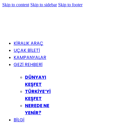
Skip to content
Skip to sidebar
Skip to footer
KİRALIK ARAÇ
UÇAK BİLETİ
KAMPANYALAR
GEZİ REHBERİ
DÜNYAYI
KEŞFET
TÜRKİYE’Yİ
KEŞFET
NEREDE NE
YENİR?
BİLGİ