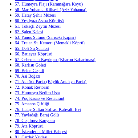
57. Hümeyra Plajı (Karamağara Koyu)
58. Mar Yuhanna Kilisesi (Aziz Yuhanna)
59. Hatay Şehir Müzesi
60. Yeşilyazı Asma Köprüsü
61. Tokaçlı Zeytin Müzesi
62. Şalen Kalesi
63. Yunus Sütunu (Sarıseki Kapısı)
64. Trajan Su Kemeri (Memekli Köprü)
65. Deli Su Şelalesi
66. Batıayaz Köprüsü
67. Cehennem Kayıkçısı (Kharon Kabartması)
68. Karlısu Göleti
69. Belen Geçidi
70. Asi Boğazı
71. Atatürk Parkı (Büyük Antakya Parkı)
72. Konak Restoran
73. Humusçu Nedim Usta
74. Pöç Kasap ve Restaurant
75. Amanos Çiftliği
76. Hatay Sultan Sofrası Kahvaltı Evi
77. Yayladağı Baraj Gölü
78. Geçilmez Kanyonu
79. Ata Köprüsü
80. İskenderun Millet Bahçesi
81. Çardak Yaylası