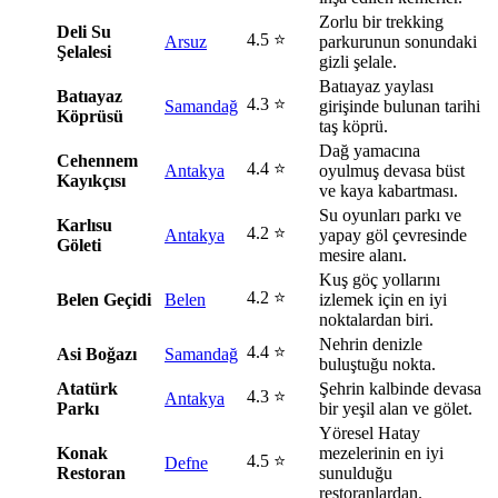
Zorlu bir trekking
Deli Su
4.5 ⭐
Arsuz
parkurunun sonundaki
Şelalesi
gizli şelale.
Batıayaz yaylası
Batıayaz
4.3 ⭐
Samandağ
girişinde bulunan tarihi
Köprüsü
taş köprü.
Dağ yamacına
Cehennem
4.4 ⭐
Antakya
oyulmuş devasa büst
Kayıkçısı
ve kaya kabartması.
Su oyunları parkı ve
Karlısu
4.2 ⭐
Antakya
yapay göl çevresinde
Göleti
mesire alanı.
Kuş göç yollarını
4.2 ⭐
Belen Geçidi
Belen
izlemek için en iyi
noktalardan biri.
Nehrin denizle
4.4 ⭐
Asi Boğazı
Samandağ
buluştuğu nokta.
Atatürk
Şehrin kalbinde devasa
4.3 ⭐
Antakya
Parkı
bir yeşil alan ve gölet.
Yöresel Hatay
Konak
mezelerinin en iyi
4.5 ⭐
Defne
Restoran
sunulduğu
restoranlardan.