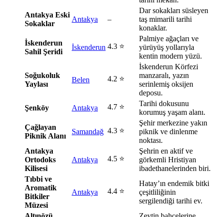
Dar sokakları süsleyen
Antakya Eski
Antakya
–
taş mimarili tarihi
Sokaklar
konaklar.
Palmiye ağaçları ve
İskenderun
4.3 ⭐
İskenderun
yürüyüş yollarıyla
Sahil Şeridi
kentin modern yüzü.
İskenderun Körfezi
Soğukoluk
manzaralı, yazın
4.2 ⭐
Belen
Yaylası
serinlemiş oksijen
deposu.
Tarihi dokusunu
4.7 ⭐
Şenköy
Antakya
korumuş yaşam alanı.
Şehir merkezine yakın
Çağlayan
4.3 ⭐
Samandağ
piknik ve dinlenme
Piknik Alanı
noktası.
Antakya
Şehrin en aktif ve
4.5 ⭐
Ortodoks
Antakya
görkemli Hristiyan
Kilisesi
ibadethanelerinden biri.
Tıbbi ve
Hatay’ın endemik bitki
Aromatik
4.4 ⭐
Antakya
çeşitliliğinin
Bitkiler
sergilendiği tarihi ev.
Müzesi
Altınözü
Zeytin bahçelerine