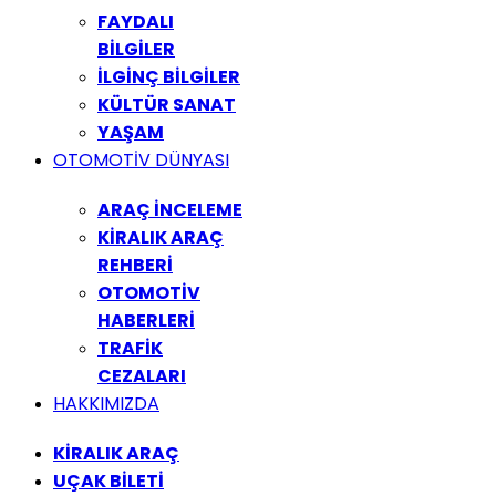
FAYDALI
BİLGİLER
İLGİNÇ BİLGİLER
KÜLTÜR SANAT
YAŞAM
OTOMOTİV DÜNYASI
ARAÇ İNCELEME
KİRALIK ARAÇ
REHBERİ
OTOMOTİV
HABERLERİ
TRAFİK
CEZALARI
HAKKIMIZDA
KİRALIK ARAÇ
UÇAK BİLETİ