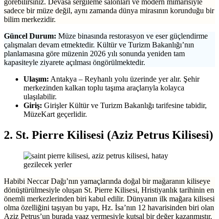
görebilirsiniz. Devasa sergileme salonları ve modern mimarisiyle
sadece bir müze değil, aynı zamanda dünya mirasının korunduğu bir
bilim merkezidir.
Güncel Durum:
Müze binasında restorasyon ve eser güçlendirme
çalışmaları devam etmektedir. Kültür ve Turizm Bakanlığı’nın
planlamasına göre müzenin 2026 yılı sonunda yeniden tam
kapasiteyle ziyarete açılması öngörülmektedir.
Ulaşım:
Antakya – Reyhanlı yolu üzerinde yer alır. Şehir
merkezinden kalkan toplu taşıma araçlarıyla kolayca
ulaşılabilir.
Giriş:
Girişler Kültür ve Turizm Bakanlığı tarifesine tabidir,
MüzeKart geçerlidir.
2. St. Pierre Kilisesi (Aziz Petrus Kilisesi)
Habibi Neccar Dağı’nın yamaçlarında doğal bir mağaranın kiliseye
dönüştürülmesiyle oluşan St. Pierre Kilisesi, Hristiyanlık tarihinin en
önemli merkezlerinden biri kabul edilir. Dünyanın ilk mağara kilisesi
olma özelliğini taşıyan bu yapı, Hz. İsa’nın 12 havarisinden biri olan
Aziz Petrus’un burada vaaz vermesiyle kutsal bir değer kazanmıştır.