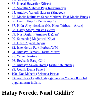
82. Kutsal Havariler Kilisesi
83. Sokullu Mehmet Paşa Kervansarayı
84. Antakya Yahudi Havrası (Sinagog)
85. Meclis Kültür ve Sanat Merkezi (Eski Meclis Binası)
86. Demir Köprü (Demirköprü)
87. Hıdır Aleyhüsselam (Hz. Hızır Türbesi – Arsuz)
88. Hatay Stadyumu ve Çevresi
89. Nur Dağları (Amanos Dağları)
90. Samandağ Mağaracık Köyü
91. Uzun Ziyaret Tepesi
92. İskenderun Park Forbes AVM
94. Antakya Tematik Tarım Müzesi
95. Yelken Restoran
96. Reyhanlı Baraj Gölü
97. Antakya Savon Hotel (Tarihi Sabunhane)
99. Çevlik Deniz Feneri
100. Dor Mabedi (Seleucia Pieria)
Ekonomik ve keyifli Hatay gezisi için Yolcu360 mobil
uygulamasını indirin:
Hatay Nerede, Nasıl Gidilir?