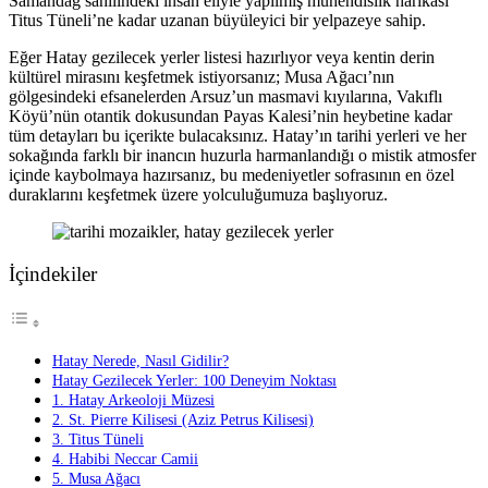
Samandağ sahilindeki insan eliyle yapılmış mühendislik harikası
Titus Tüneli’ne kadar uzanan büyüleyici bir yelpazeye sahip.
Eğer Hatay gezilecek yerler listesi hazırlıyor veya kentin derin
kültürel mirasını keşfetmek istiyorsanız; Musa Ağacı’nın
gölgesindeki efsanelerden Arsuz’un masmavi kıyılarına, Vakıflı
Köyü’nün otantik dokusundan Payas Kalesi’nin heybetine kadar
tüm detayları bu içerikte bulacaksınız. Hatay’ın tarihi yerleri ve her
sokağında farklı bir inancın huzurla harmanlandığı o mistik atmosfer
içinde kaybolmaya hazırsanız, bu medeniyetler sofrasının en özel
duraklarını keşfetmek üzere yolculuğumuza başlıyoruz.
İçindekiler
Hatay Nerede, Nasıl Gidilir?
Hatay Gezilecek Yerler: 100 Deneyim Noktası
1. Hatay Arkeoloji Müzesi
2. St. Pierre Kilisesi (Aziz Petrus Kilisesi)
3. Titus Tüneli
4. Habibi Neccar Camii
5. Musa Ağacı