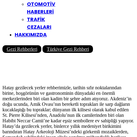
OTOMOTİV
HABERLERİ
TRAFİK
CEZALARI
HAKKIMIZDA
Gezi Rehberleri
Türkiye Gezi Rehberi
Kiralık Arabayla Hatay’da
Gezilecek Yerler
Yazar
Yolcu360 Blog
06/02/2026
0
82K
120 Dk
Hatay gezilecek yerler rehberimizle, tarihin sıfır noktalarından
birine, hoşgörünün ve gastronominin dünyadaki en önemli
merkezlerinden biri olan kadim bir şehre adım atıyoruz. Akdeniz’in
doğu ucunda, Amik Ovası’nın bereketli toprakları ile sarp dağların
kucaklaştığı bu topraklar; dünyanın ilk kilisesi olarak kabul edilen
St. Pierre Kilisesi’nden, Anadolu’nun ilk camilerinden biri olan
Habibi Neccar Camii’ne kadar eşsiz sembollere ev sahipliği yapıyor.
Hatay’da gezilecek yerler, binlerce yıllık medeniyet birikimini
barındıran Hatay Arkeoloji Müzesi’ndeki görkemli mozaiklerden,