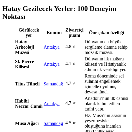
Hatay Gezilecek Yerler: 100 Deneyim
Noktası
Görülecek
Ziyaretçi
Konum
Öne çıkan özelliği
yer
puanı
Hatay
Dünyanın en büyük
4.8 ⭐
Arkeoloji
Antakya
sergileme alanına sahip
Müzesi
mozaik müzesi.
Dünyanın ilk mağara
St. Pierre
4.1 ⭐
Antakya
kilisesi ve Hristiyanlık
Kilisesi
adının ilk verildiği yer.
Roma döneminde sel
sularını engellemek
4.7 ⭐
Titus Tüneli
Samandağ
için elle oyulmuş
devasa tünel.
Anadolu’nun ilk camisi
Habibi
4.7 ⭐
Antakya
olarak kabul edilen
Neccar Camii
tarihi yapı.
Hz. Musa’nın asasının
yeşermesiyle
4.5 ⭐
Musa Ağacı
Samandağ
oluştuğuna inanılan
3000 yıllık ağaç.