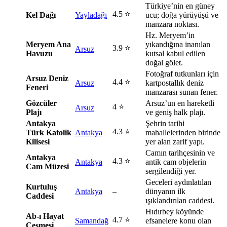
Türkiye’nin en güney
4.5 ⭐
Kel Dağı
Yayladağı
ucu; doğa yürüyüşü ve
manzara noktası.
Hz. Meryem’in
Meryem Ana
yıkandığına inanılan
3.9 ⭐
Arsuz
Havuzu
kutsal kabul edilen
doğal gölet.
Fotoğraf tutkunları için
Arsuz Deniz
4.4 ⭐
Arsuz
kartpostallık deniz
Feneri
manzarası sunan fener.
Gözcüler
Arsuz’un en hareketli
4 ⭐
Arsuz
Plajı
ve geniş halk plajı.
Antakya
Şehrin tarihi
4.3 ⭐
Türk Katolik
Antakya
mahallelerinden birinde
Kilisesi
yer alan zarif yapı.
Camın tarihçesinin ve
Antakya
4.3 ⭐
Antakya
antik cam objelerin
Cam Müzesi
sergilendiği yer.
Geceleri aydınlatılan
Kurtuluş
Antakya
–
dünyanın ilk
Caddesi
ışıklandırılan caddesi.
Hıdırbey köyünde
Ab-ı Hayat
4.7 ⭐
Samandağ
efsanelere konu olan
Çeşmesi