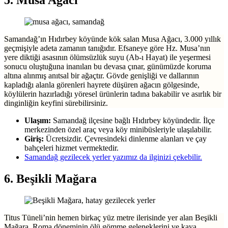
5. Musa Ağacı
Samandağ’ın Hıdırbey köyünde kök salan Musa Ağacı, 3.000 yıllık
geçmişiyle adeta zamanın tanığıdır. Efsaneye göre Hz. Musa’nın
yere diktiği asasının ölümsüzlük suyu (Ab-ı Hayat) ile yeşermesi
sonucu oluştuğuna inanılan bu devasa çınar, günümüzde koruma
altına alınmış anıtsal bir ağaçtır. Gövde genişliği ve dallarının
kapladığı alanla görenleri hayrete düşüren ağacın gölgesinde,
köylülerin hazırladığı yöresel ürünlerin tadına bakabilir ve asırlık bir
dinginliğin keyfini sürebilirsiniz.
Ulaşım:
Samandağ ilçesine bağlı Hıdırbey köyündedir. İlçe
merkezinden özel araç veya köy minibüsleriyle ulaşılabilir.
Giriş:
Ücretsizdir. Çevresindeki dinlenme alanları ve çay
bahçeleri hizmet vermektedir.
Samandağ gezilecek yerler yazımız da ilginizi çekebilir.
6. Beşikli Mağara
Titus Tüneli’nin hemen birkaç yüz metre ilerisinde yer alan Beşikli
Mağara, Roma döneminin ölü gömme geleneklerini ve kaya