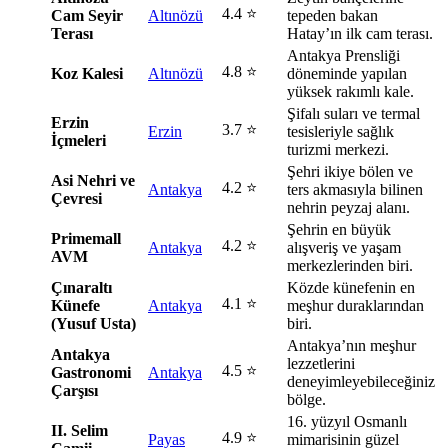
4.4 ⭐
Cam Seyir
Altınözü
tepeden bakan
Terası
Hatay’ın ilk cam terası.
Antakya Prensliği
4.8 ⭐
Koz Kalesi
Altınözü
döneminde yapılan
yüksek rakımlı kale.
Şifalı suları ve termal
Erzin
3.7 ⭐
Erzin
tesisleriyle sağlık
İçmeleri
turizmi merkezi.
Şehri ikiye bölen ve
Asi Nehri ve
4.2 ⭐
Antakya
ters akmasıyla bilinen
Çevresi
nehrin peyzaj alanı.
Şehrin en büyük
Primemall
4.2 ⭐
Antakya
alışveriş ve yaşam
AVM
merkezlerinden biri.
Çınaraltı
Közde künefenin en
4.1 ⭐
Künefe
Antakya
meşhur duraklarından
(Yusuf Usta)
biri.
Antakya’nın meşhur
Antakya
lezzetlerini
4.5 ⭐
Gastronomi
Antakya
deneyimleyebileceğiniz
Çarşısı
bölge.
16. yüzyıl Osmanlı
II. Selim
4.9 ⭐
Payas
mimarisinin güzel