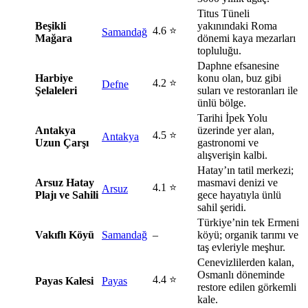
Titus Tüneli
Beşikli
yakınındaki Roma
4.6 ⭐
Samandağ
Mağara
dönemi kaya mezarları
topluluğu.
Daphne efsanesine
Harbiye
konu olan, buz gibi
4.2 ⭐
Defne
Şelaleleri
suları ve restoranları ile
ünlü bölge.
Tarihi İpek Yolu
Antakya
üzerinde yer alan,
4.5 ⭐
Antakya
Uzun Çarşı
gastronomi ve
alışverişin kalbi.
Hatay’ın tatil merkezi;
Arsuz Hatay
masmavi denizi ve
4.1 ⭐
Arsuz
Plajı ve Sahili
gece hayatıyla ünlü
sahil şeridi.
Türkiye’nin tek Ermeni
Vakıflı Köyü
Samandağ
–
köyü; organik tarımı ve
taş evleriyle meşhur.
Cenevizlilerden kalan,
Osmanlı döneminde
4.4 ⭐
Payas Kalesi
Payas
restore edilen görkemli
kale.