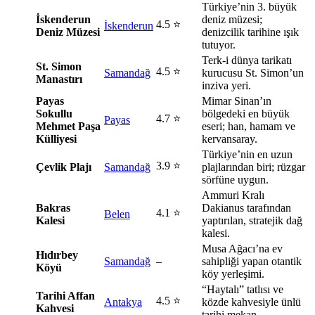
Türkiye’nin 3. büyük
İskenderun
deniz müzesi;
4.5 ⭐
İskenderun
Deniz Müzesi
denizcilik tarihine ışık
tutuyor.
Terk-i dünya tarikatı
St. Simon
4.5 ⭐
Samandağ
kurucusu St. Simon’un
Manastırı
inziva yeri.
Payas
Mimar Sinan’ın
Sokullu
bölgedeki en büyük
4.7 ⭐
Payas
Mehmet Paşa
eseri; han, hamam ve
Külliyesi
kervansaray.
Türkiye’nin en uzun
3.9 ⭐
Çevlik Plajı
Samandağ
plajlarından biri; rüzgar
sörfüne uygun.
Ammuri Kralı
Bakras
Dakianus tarafından
4.1 ⭐
Belen
Kalesi
yaptırılan, stratejik dağ
kalesi.
Musa Ağacı’na ev
Hıdırbey
Samandağ
–
sahipliği yapan otantik
Köyü
köy yerleşimi.
“Haytalı” tatlısı ve
Tarihi Affan
4.5 ⭐
Antakya
közde kahvesiyle ünlü
Kahvesi
tarihi mekan.