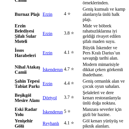
Camii
örneklerinden.
Geniş kumsalı ve kamp
4 ⭐
Burnaz Plajı
Erzin
alanlarıyla ünlü halk
plajı.
Erzin
Mide ve böbrek
Belediyesi
rahatsızlıklarına iyi
3.8 ⭐
Erzin
Şifalı Sular
geldiği rivayet edilen
Moteli
şifalı maden suyu.
Büyük İskender ve
İssos
4.1 ⭐
Erzin
Pers Kralı Darius’un
Harabeleri
savaştığı tarihi alan.
Modern mimarisiyle
Nihal Atakaş
4.7 ⭐
İskenderun
dikkat çeken görkemli
Camii
ibadethane.
Şahin Tepesi
Geniş ormanlık alan ve
4.4 ⭐
Erzin
Tabiat Parkı
çocuk oyun sahaları.
Şelaleleri ve dere
Beşikgöl
3.7 ⭐
Dörtyol
kenarı restoranlarıyla
Mesire Alanı
ünlü doğa noktası.
Eski Radar
Manzara severler için
5 ⭐
İskenderun
Yolu
gizli bir hazine.
Yenişehir
Göl kenarı yürüyüş ve
4.1 ⭐
Reyhanlı
Gölü
piknik alanları.