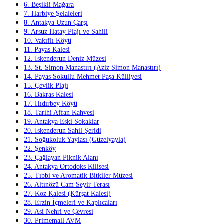
6. Beşikli Mağara
7. Harbiye Şelaleleri
8. Antakya Uzun Çarşı
9. Arsuz Hatay Plajı ve Sahili
10. Vakıflı Köyü
11. Payas Kalesi
12. İskenderun Deniz Müzesi
13. St. Simon Manastırı (Aziz Simon Manastırı)
14. Payas Sokullu Mehmet Paşa Külliyesi
15. Çevlik Plajı
16. Bakras Kalesi
17. Hıdırbey Köyü
18. Tarihi Affan Kahvesi
19. Antakya Eski Sokaklar
20. İskenderun Sahil Şeridi
21. Soğukoluk Yaylası (Güzelyayla)
22. Şenköy
23. Çağlayan Piknik Alanı
24. Antakya Ortodoks Kilisesi
25. Tıbbi ve Aromatik Bitkiler Müzesi
26. Altınözü Cam Seyir Terası
27. Koz Kalesi (Kürşat Kalesi)
28. Erzin İçmeleri ve Kaplıcaları
29. Asi Nehri ve Çevresi
30. Primemall AVM