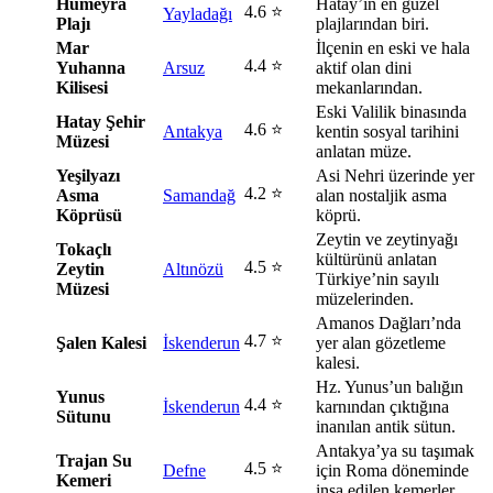
Hümeyra
Hatay’ın en güzel
4.6 ⭐
Yayladağı
Plajı
plajlarından biri.
Mar
İlçenin en eski ve hala
4.4 ⭐
Yuhanna
Arsuz
aktif olan dini
Kilisesi
mekanlarından.
Eski Valilik binasında
Hatay Şehir
4.6 ⭐
Antakya
kentin sosyal tarihini
Müzesi
anlatan müze.
Yeşilyazı
Asi Nehri üzerinde yer
4.2 ⭐
Asma
Samandağ
alan nostaljik asma
Köprüsü
köprü.
Zeytin ve zeytinyağı
Tokaçlı
kültürünü anlatan
4.5 ⭐
Zeytin
Altınözü
Türkiye’nin sayılı
Müzesi
müzelerinden.
Amanos Dağları’nda
4.7 ⭐
Şalen Kalesi
İskenderun
yer alan gözetleme
kalesi.
Hz. Yunus’un balığın
Yunus
4.4 ⭐
İskenderun
karnından çıktığına
Sütunu
inanılan antik sütun.
Antakya’ya su taşımak
Trajan Su
4.5 ⭐
Defne
için Roma döneminde
Kemeri
inşa edilen kemerler.