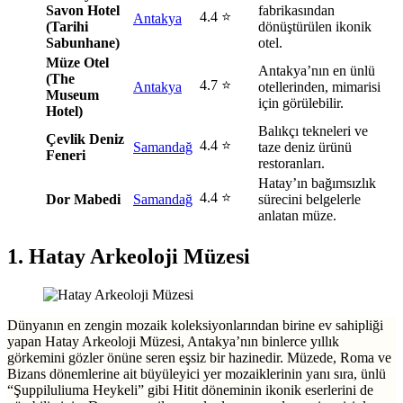
Savon Hotel
fabrikasından
4.4 ⭐
Antakya
(Tarihi
dönüştürülen ikonik
Sabunhane)
otel.
Müze Otel
Antakya’nın en ünlü
(The
4.7 ⭐
Antakya
otellerinden, mimarisi
Museum
için görülebilir.
Hotel)
Balıkçı tekneleri ve
Çevlik Deniz
4.4 ⭐
Samandağ
taze deniz ürünü
Feneri
restoranları.
Hatay’ın bağımsızlık
4.4 ⭐
Dor Mabedi
Samandağ
sürecini belgelerle
anlatan müze.
1. Hatay Arkeoloji Müzesi
Dünyanın en zengin mozaik koleksiyonlarından birine ev sahipliği
yapan Hatay Arkeoloji Müzesi, Antakya’nın binlerce yıllık
görkemini gözler önüne seren eşsiz bir hazinedir. Müzede, Roma ve
Bizans dönemlerine ait büyüleyici yer mozaiklerinin yanı sıra, ünlü
“Şuppiluliuma Heykeli” gibi Hitit döneminin ikonik eserlerini de