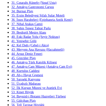
31. Çınaraltı Künefe (Yusuf Usta)
32. Antakya Gastronomi Çarşısı
34. Burnaz Plajı
35. Erzin Belediyesi Şifalı Sular Moteli
36. İssos Harabeleri (Epiphaneia Antik Kenti)
37. Nihal Atakaş Camii
38. Şahin Tepesi Tabiat Parkı
39. Beşikgöl Mesire Alanı
40. Eski Radar Yolu (Seyir Noktası)
41. Yenişehir Gölü
42. Kel Dağı (Cebel-i Akra)
43. Meryem Ana Havuzu (Hacıahmetli)
44. Arsuz Deniz Feneri
45. Gözcüler Plajı
46. Antakya Türk Katolik Kilisesi
47. Antakya Cam Müzesi (Antakya Cam Evi)
48. Kurtuluş Caddesi
49. Ab-ı Hayat Çeşmesi
50. Sarıseki Kanyonu
51. Üçağızlı Mağarası
52. İlk Kurşun Müzesi ve Atatürk Evi
53. Kinet Höyük
54. Bayezid-i Bistami Hazretleri Türbesi
55. Gülcihan Plajı
56. Tell Tayinat Höyüğü