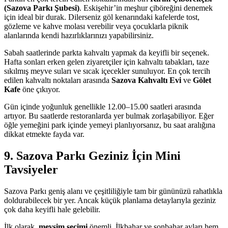
(Sazova Parkı Şubesi)
. Eskişehir’in meşhur çiböreğini denemek
için ideal bir durak. Dilerseniz göl kenarındaki kafelerde tost,
gözleme ve kahve molası verebilir veya çocuklarla piknik
alanlarında kendi hazırlıklarınızı yapabilirsiniz.
Sabah saatlerinde parkta kahvaltı yapmak da keyifli bir seçenek.
Hafta sonları erken gelen ziyaretçiler için kahvaltı tabakları, taze
sıkılmış meyve suları ve sıcak içecekler sunuluyor. En çok tercih
edilen kahvaltı noktaları arasında
Sazova Kahvaltı Evi
ve
Gölet
Kafe
öne çıkıyor.
Gün içinde yoğunluk genellikle 12.00–15.00 saatleri arasında
artıyor. Bu saatlerde restoranlarda yer bulmak zorlaşabiliyor. Eğer
öğle yemeğini park içinde yemeyi planlıyorsanız, bu saat aralığına
dikkat etmekte fayda var.
9. Sazova Parkı Geziniz İçin Mini
Tavsiyeler
Sazova Parkı geniş alanı ve çeşitliliğiyle tam bir gününüzü rahatlıkla
doldurabilecek bir yer. Ancak küçük planlama detaylarıyla geziniz
çok daha keyifli hale gelebilir.
İlk olarak,
mevsim seçimi
önemli. İlkbahar ve sonbahar ayları hem