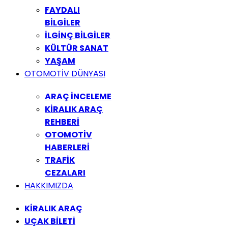
FAYDALI
BİLGİLER
İLGİNÇ BİLGİLER
KÜLTÜR SANAT
YAŞAM
OTOMOTİV DÜNYASI
ARAÇ İNCELEME
KİRALIK ARAÇ
REHBERİ
OTOMOTİV
HABERLERİ
TRAFİK
CEZALARI
HAKKIMIZDA
KİRALIK ARAÇ
UÇAK BİLETİ