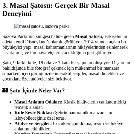
3. Masal Şatosu: Gerçek Bir Masal
Deneyimi
Sazova Parkı’nın simgesi haline gelen
Masal Şatosu
, Eskişehir’in
adeta kendi Disneyland’ı olarak görülüyor. 2014 yılında açılan bu
büyüleyici yapı, masal kahramanlarının hikâyelerinden esinlenerek
tasarlanmış ve tüm ziyaretçileri çocukluğuna geri götürüyor.
Şato, 9 farklı kule, 18 oda ve 3 katlı bir yapıdan oluşuyor. Dışarıdan
bakıldığında bile fotoğraf çekmek için mükemmel bir manzara
sunarken, içeri girdiğinizde interaktif sergiler, masal dinletileri ve
çocuklara özel atölyeler sizi bekliyor.
🏰 Şato İçinde Neler Var?
Masal Anlatım Odaları:
Klasik hikâyelerin canlandırıldığı
tematik alanlar.
Kule Seyir Noktası:
Şehrin panoramik manzarasını
izleyebileceğiniz özel teras.
Atölye ve Sergiler:
Çocuklar için drama, resim ve hikâye
anlatımı etkinlikleri.