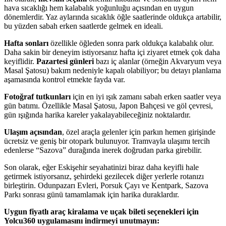
hava sıcaklığı hem kalabalık yoğunluğu açısından en uygun
dönemlerdir. Yaz aylarında sıcaklık öğle saatlerinde oldukça artabilir,
bu yüzden sabah erken saatlerde gelmek en ideali.
Hafta sonları
özellikle öğleden sonra park oldukça kalabalık olur.
Daha sakin bir deneyim istiyorsanız hafta içi ziyaret etmek çok daha
keyiflidir.
Pazartesi günleri
bazı iç alanlar (örneğin Akvaryum veya
Masal Şatosu) bakım nedeniyle kapalı olabiliyor; bu detayı planlama
aşamasında kontrol etmekte fayda var.
Fotoğraf tutkunları
için en iyi ışık zamanı sabah erken saatler veya
gün batımı. Özellikle Masal Şatosu, Japon Bahçesi ve göl çevresi,
gün ışığında harika kareler yakalayabileceğiniz noktalardır.
Ulaşım açısından
, özel araçla gelenler için parkın hemen girişinde
ücretsiz ve geniş bir otopark bulunuyor. Tramvayla ulaşımı tercih
edenlerse “Sazova” durağında inerek doğrudan parka girebilir.
Son olarak, eğer Eskişehir seyahatinizi biraz daha keyifli hale
getirmek istiyorsanız, şehirdeki gezilecek diğer yerlerle rotanızı
birleştirin. Odunpazarı Evleri, Porsuk Çayı ve Kentpark, Sazova
Parkı sonrası günü tamamlamak için harika duraklardır.
Uygun fiyatlı araç kiralama ve uçak bileti seçenekleri için
Yolcu360 uygulamasını indirmeyi unutmayın: