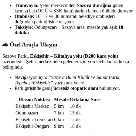
Tramvayla:
Şehir merkezinden
Sazova durağına
giden
kırmızı hat (OGÜ – SSK hattı) parkın hemen önünde duruyor.
Otobüsle:
16, 17 ve 38 numaralı belediye otobüsleri
doğrudan park girişine ulaşıyor.
Taksiyle:
Odunpazarı – Sazova arası mesafe yaklaşık
10
dakika
.
🚗 Özel Araçla Ulaşım
Sazova Parkı,
Eskişehir – Kütahya yolu (D200 kara yolu)
üzerindedir. Şehir merkezinden gelenler için yön levhaları oldukça
belirgindir.
Navigasyon için:
“Sazova Bilim Kültür ve Sanat Parkı,
Tepebaşı/Eskişehir”
yazmanız yeterli.
Park girişinde geniş
ücretsiz otopark alanı
bulunuyor.
Ulaşım Noktası
Mesafe
Ortalama Süre
Eskişehir Merkez
5 km
10 dk
Odunpazarı
7 km
15 dk
Eskişehir Tren Garı
6 km
12 dk
Eskişehir Otogarı
9 km
18 dk