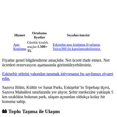
Ortalama
Hizmet
Seyahat önerisi
fiyatlar
Günlük kiralık
Araç
Eskişehir araç kiralama fiyatlarını
araçlar
1.500+
Kiralama
Yolcu360 ile karşılaştırabilirsiniz.
TL
Fiyatlar genel bilgilendirme amaçlıdır. Net ücreti ifade etmez. Net
ücretleri rezervasyon aşamasında görüntüleyebilirsiniz.
Eskişehir şehrini yakından tanımak istiyorsanız bu sayfamızı ziyaret
edin.
Sazova Bilim, Kültür ve Sanat Parkı, Eskişehir’in Tepebaşı ilçesi,
Sazova Mahallesi sınırlarında yer alıyor. Şehir merkezine yaklaşık 5
km uzaklıkta bulunan park, ulaşım açısından oldukça kolay bir
konuma sahip.
🚋 Toplu Taşıma ile Ulaşım