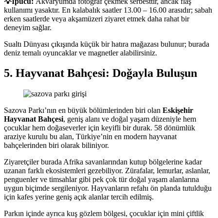
💡İpucu:
Akvaryumda fotoğraf çekmek serbesttir, ancak flaş
kullanımı yasaktır. En kalabalık saatler 13.00 – 16.00 arasıdır; sabah
erken saatlerde veya akşamüzeri ziyaret etmek daha rahat bir
deneyim sağlar.
Sualtı Dünyası çıkışında küçük bir hatıra mağazası bulunur; burada
deniz temalı oyuncaklar ve magnetler alabilirsiniz.
5. Hayvanat Bahçesi: Doğayla Buluşun
Sazova Parkı’nın en büyük bölümlerinden biri olan
Eskişehir
Hayvanat Bahçesi
, geniş alanı ve doğal yaşam düzeniyle hem
çocuklar hem doğaseverler için keyifli bir durak. 58 dönümlük
araziye kurulu bu alan, Türkiye’nin en modern hayvanat
bahçelerinden biri olarak biliniyor.
Ziyaretçiler burada Afrika savanlarından kutup bölgelerine kadar
uzanan farklı ekosistemleri gezebiliyor. Zürafalar, lemurlar, aslanlar,
penguenler ve timsahlar gibi pek çok tür doğal yaşam alanlarına
uygun biçimde sergileniyor. Hayvanların refahı ön planda tutulduğu
için kafes yerine geniş açık alanlar tercih edilmiş.
Parkın içinde ayrıca kuş gözlem bölgesi, çocuklar için mini çiftlik