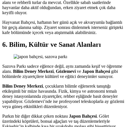
alanı ve rehberli turlar da mevcut. Özellikle sabah saatlerinde
hayvanlar daha aktif olduğundan, erken ziyaret etmek çok daha
keyifli oluyor.
Hayvanat Bahçesi, haftanın her günü açık ve akvaryumla bağlantılı
bir geçiş alanına sahip. Ziyaret sonrası dinlenmek isterseniz girişteki
kafe bölümünde içecek veya atıştırmalık alabilirsiniz.
6. Bilim, Kültür ve Sanat Alanları
Sazova Parkı sadece eğlence değil, aynı zamanda keşif ve öğrenme
alanı.
Bilim Deney Merkezi
,
Gözlemevi
ve
Japon Bahçesi
gibi
bölümlerle ziyaretçilere kültürel ve eğitici deneyimler sunuyor.
Bilim Deney Merkezi
, çocukların bilimle eğlenerek tanıştığı
etkileşimli bir müze havasında. Fizik, kimya ve astronomi temalı
deney istasyonlarında ziyaretçiler, rehber eşliğinde basit deneyler
yapabiliyor. Gözlemevi’nde ise profesyonel teleskoplarla ay gözlemi
veya güneş etkinlikleri düzenleniyor.
Parkın bir diğer dikkat çeken noktası
Japon Bahçesi
. Gölet
üzerindeki köprüleri, bonsai ağaçları ve taş düzenlemeleriyle
Eskişehir’in kalbinde kısa bir uzakdoğu molası gibi hissettiriyor.