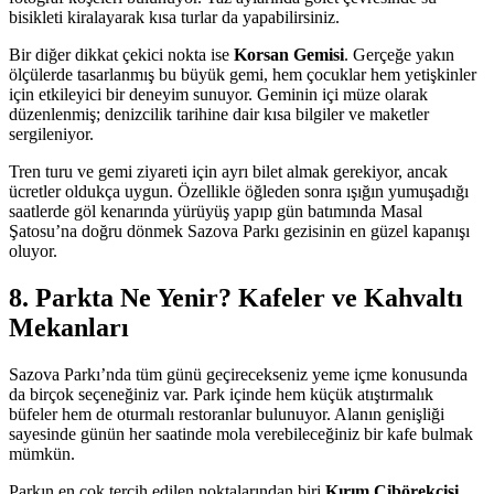
bisikleti kiralayarak kısa turlar da yapabilirsiniz.
Bir diğer dikkat çekici nokta ise
Korsan Gemisi
. Gerçeğe yakın
ölçülerde tasarlanmış bu büyük gemi, hem çocuklar hem yetişkinler
için etkileyici bir deneyim sunuyor. Geminin içi müze olarak
düzenlenmiş; denizcilik tarihine dair kısa bilgiler ve maketler
sergileniyor.
Tren turu ve gemi ziyareti için ayrı bilet almak gerekiyor, ancak
ücretler oldukça uygun. Özellikle öğleden sonra ışığın yumuşadığı
saatlerde göl kenarında yürüyüş yapıp gün batımında Masal
Şatosu’na doğru dönmek Sazova Parkı gezisinin en güzel kapanışı
oluyor.
8. Parkta Ne Yenir? Kafeler ve Kahvaltı
Mekanları
Sazova Parkı’nda tüm günü geçirecekseniz yeme içme konusunda
da birçok seçeneğiniz var. Park içinde hem küçük atıştırmalık
büfeler hem de oturmalı restoranlar bulunuyor. Alanın genişliği
sayesinde günün her saatinde mola verebileceğiniz bir kafe bulmak
mümkün.
Parkın en çok tercih edilen noktalarından biri
Kırım Çibörekçisi