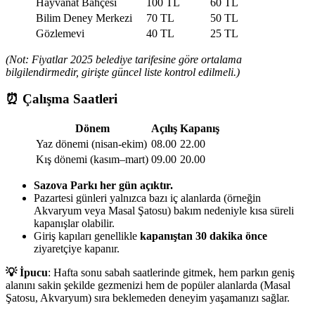
Hayvanat Bahçesi
100 TL
60 TL
Bilim Deney Merkezi
70 TL
50 TL
Gözlemevi
40 TL
25 TL
(Not: Fiyatlar 2025 belediye tarifesine göre ortalama
bilgilendirmedir, girişte güncel liste kontrol edilmeli.)
⏰ Çalışma Saatleri
Dönem
Açılış
Kapanış
Yaz dönemi (nisan-ekim)
08.00
22.00
Kış dönemi (kasım–mart)
09.00
20.00
Sazova Parkı her gün açıktır.
Pazartesi günleri yalnızca bazı iç alanlarda (örneğin
Akvaryum veya Masal Şatosu) bakım nedeniyle kısa süreli
kapanışlar olabilir.
Giriş kapıları genellikle
kapanıştan 30 dakika önce
ziyaretçiye kapanır.
💡 İpucu
: Hafta sonu sabah saatlerinde gitmek, hem parkın geniş
alanını sakin şekilde gezmenizi hem de popüler alanlarda (Masal
Şatosu, Akvaryum) sıra beklemeden deneyim yaşamanızı sağlar.