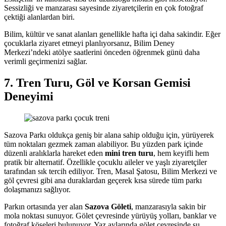
Sessizliği ve manzarası sayesinde ziyaretçilerin en çok fotoğraf
çektiği alanlardan biri.
Bilim, kültür ve sanat alanları genellikle hafta içi daha sakindir. Eğer
çocuklarla ziyaret etmeyi planlıyorsanız, Bilim Deney
Merkezi’ndeki atölye saatlerini önceden öğrenmek günü daha
verimli geçirmenizi sağlar.
7. Tren Turu, Göl ve Korsan Gemisi
Deneyimi
Sazova Parkı oldukça geniş bir alana sahip olduğu için, yürüyerek
tüm noktaları gezmek zaman alabiliyor. Bu yüzden park içinde
düzenli aralıklarla hareket eden
mini tren turu
, hem keyifli hem
pratik bir alternatif. Özellikle çocuklu aileler ve yaşlı ziyaretçiler
tarafından sık tercih ediliyor. Tren, Masal Şatosu, Bilim Merkezi ve
göl çevresi gibi ana duraklardan geçerek kısa sürede tüm parkı
dolaşmanızı sağlıyor.
Parkın ortasında yer alan
Sazova Göleti
, manzarasıyla sakin bir
mola noktası sunuyor. Gölet çevresinde yürüyüş yolları, banklar ve
fotoğraf köşeleri bulunuyor. Yaz aylarında gölet çevresinde su