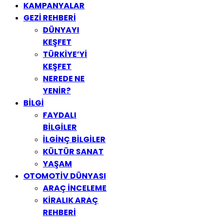
KAMPANYALAR
GEZİ REHBERİ
DÜNYAYI
KEŞFET
TÜRKİYE’Yİ
KEŞFET
NEREDE NE
YENİR?
BİLGİ
FAYDALI
BİLGİLER
İLGİNÇ BİLGİLER
KÜLTÜR SANAT
YAŞAM
OTOMOTİV DÜNYASI
ARAÇ İNCELEME
KİRALIK ARAÇ
REHBERİ