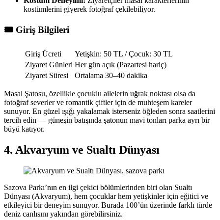
Kostüm Deneyimi:
Ziyaretçiler masal karakterlerinin
kostümlerini giyerek fotoğraf çekilebiliyor.
🎟️ Giriş Bilgileri
Giriş Ücreti
Yetişkin: 50 TL / Çocuk: 30 TL
Ziyaret Günleri
Her gün açık (Pazartesi hariç)
Ziyaret Süresi
Ortalama 30–40 dakika
Masal Şatosu, özellikle çocuklu ailelerin uğrak noktası olsa da
fotoğraf severler ve romantik çiftler için de muhteşem kareler
sunuyor. En güzel ışığı yakalamak isterseniz öğleden sonra saatlerini
tercih edin — güneşin batışında şatonun mavi tonları parka ayrı bir
büyü katıyor.
4. Akvaryum ve Sualtı Dünyası
Sazova Parkı’nın en ilgi çekici bölümlerinden biri olan Sualtı
Dünyası (Akvaryum), hem çocuklar hem yetişkinler için eğitici ve
etkileyici bir deneyim sunuyor. Burada 100’ün üzerinde farklı türde
deniz canlısını yakından görebilirsiniz.