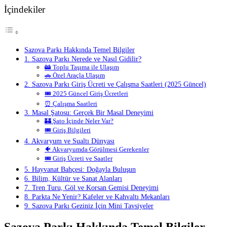
İçindekiler
Sazova Parkı Hakkında Temel Bilgiler
1. Sazova Parkı Nerede ve Nasıl Gidilir?
🚋 Toplu Taşıma ile Ulaşım
🚗 Özel Araçla Ulaşım
2. Sazova Parkı Giriş Ücreti ve Çalışma Saatleri (2025 Güncel)
🎟️ 2025 Güncel Giriş Ücretleri
⏰ Çalışma Saatleri
3. Masal Şatosu: Gerçek Bir Masal Deneyimi
🏰 Şato İçinde Neler Var?
🎟️ Giriş Bilgileri
4. Akvaryum ve Sualtı Dünyası
🐠 Akvaryumda Görülmesi Gerekenler
🎟️ Giriş Ücreti ve Saatler
5. Hayvanat Bahçesi: Doğayla Buluşun
6. Bilim, Kültür ve Sanat Alanları
7. Tren Turu, Göl ve Korsan Gemisi Deneyimi
8. Parkta Ne Yenir? Kafeler ve Kahvaltı Mekanları
9. Sazova Parkı Geziniz İçin Mini Tavsiyeler
Sazova Parkı Hakkında Temel Bilgiler