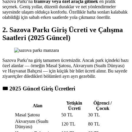
Sazova Parkı’na
tramvay veya özel araçla gitmek
en pratik
seçenek. Geniş yollar, düzenli duraklar ve net yönlendirmeler
sayesinde ulaşım oldukça konforlu. Özellikle hafta sonları kalabalık
olabildiği için sabah erken saatlerde yola çıkmanız önerilir.
2. Sazova Parkı Giriş Ücreti ve Çalışma
Saatleri (2025 Güncel)
Sazova Parkı’na giriş tamamen ücretsizdir. Ancak park içindeki bazı
özel alanlar — örneğin Masal Şatosu, Akvaryum (Sualtı Dünyası)
ve Hayvanat Bahçesi — için küçük bir bilet ücreti alınır. Bu sayede
ziyaretçiler diledikleri bölümleri ayrı ayrı gezebilir.
🎟️ 2025 Güncel Giriş Ücretleri
Yetişkin
Öğrenci /
Alan
Ücreti
Çocuk
Masal Şatosu
50 TL
30 TL
Akvaryum (Sualtı
120 TL
80 TL
Dünyası)