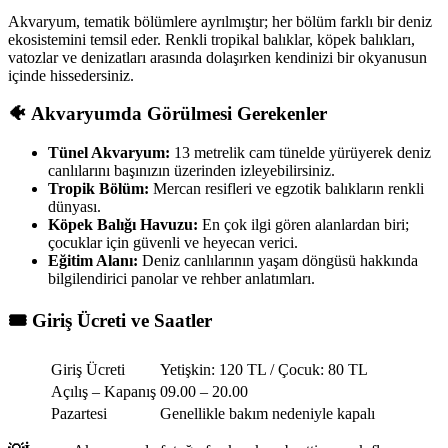
Akvaryum, tematik bölümlere ayrılmıştır; her bölüm farklı bir deniz
ekosistemini temsil eder. Renkli tropikal balıklar, köpek balıkları,
vatozlar ve denizatları arasında dolaşırken kendinizi bir okyanusun
içinde hissedersiniz.
🐠 Akvaryumda Görülmesi Gerekenler
Tünel Akvaryum:
13 metrelik cam tünelde yürüyerek deniz
canlılarını başınızın üzerinden izleyebilirsiniz.
Tropik Bölüm:
Mercan resifleri ve egzotik balıkların renkli
dünyası.
Köpek Balığı Havuzu:
En çok ilgi gören alanlardan biri;
çocuklar için güvenli ve heyecan verici.
Eğitim Alanı:
Deniz canlılarının yaşam döngüsü hakkında
bilgilendirici panolar ve rehber anlatımları.
🎟️ Giriş Ücreti ve Saatler
Giriş Ücreti
Yetişkin: 120 TL / Çocuk: 80 TL
Açılış – Kapanış
09.00 – 20.00
Pazartesi
Genellikle bakım nedeniyle kapalı