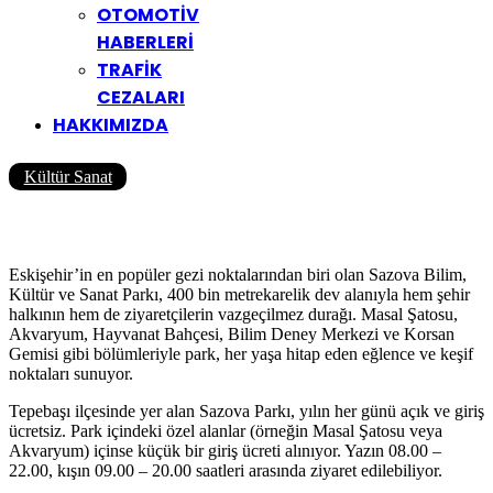
OTOMOTİV
HABERLERİ
TRAFİK
CEZALARI
HAKKIMIZDA
Kültür Sanat
9 Maddede Sazova Parkı Gezisi
Yazar
Yolcu360 Blog
24/10/2025
0
18K
18 Dk
Eskişehir’in en popüler gezi noktalarından biri olan Sazova Bilim,
Kültür ve Sanat Parkı, 400 bin metrekarelik dev alanıyla hem şehir
halkının hem de ziyaretçilerin vazgeçilmez durağı. Masal Şatosu,
Akvaryum, Hayvanat Bahçesi, Bilim Deney Merkezi ve Korsan
Gemisi gibi bölümleriyle park, her yaşa hitap eden eğlence ve keşif
noktaları sunuyor.
Tepebaşı ilçesinde yer alan Sazova Parkı, yılın her günü açık ve giriş
ücretsiz. Park içindeki özel alanlar (örneğin Masal Şatosu veya
Akvaryum) içinse küçük bir giriş ücreti alınıyor. Yazın 08.00 –
22.00, kışın 09.00 – 20.00 saatleri arasında ziyaret edilebiliyor.