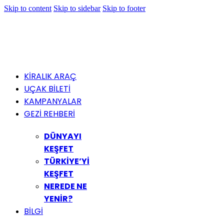
Skip to content
Skip to sidebar
Skip to footer
KİRALIK ARAÇ
UÇAK BİLETİ
KAMPANYALAR
GEZİ REHBERİ
DÜNYAYI
KEŞFET
TÜRKİYE’Yİ
KEŞFET
NEREDE NE
YENİR?
BİLGİ