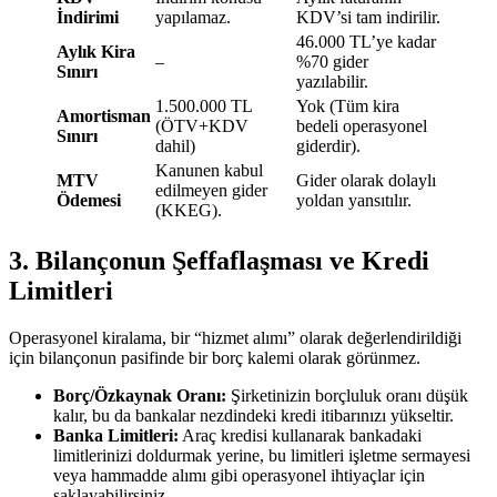
İndirimi
yapılamaz.
KDV’si tam indirilir.
46.000 TL’ye kadar
Aylık Kira
–
%70 gider
Sınırı
yazılabilir.
1.500.000 TL
Yok (Tüm kira
Amortisman
(ÖTV+KDV
bedeli operasyonel
Sınırı
dahil)
giderdir).
Kanunen kabul
MTV
Gider olarak dolaylı
edilmeyen gider
Ödemesi
yoldan yansıtılır.
(KKEG).
3. Bilançonun Şeffaflaşması ve Kredi
Limitleri
Operasyonel kiralama, bir “hizmet alımı” olarak değerlendirildiği
için bilançonun pasifinde bir borç kalemi olarak görünmez.
Borç/Özkaynak Oranı:
Şirketinizin borçluluk oranı düşük
kalır, bu da bankalar nezdindeki kredi itibarınızı yükseltir.
Banka Limitleri:
Araç kredisi kullanarak bankadaki
limitlerinizi doldurmak yerine, bu limitleri işletme sermayesi
veya hammadde alımı gibi operasyonel ihtiyaçlar için
saklayabilirsiniz.