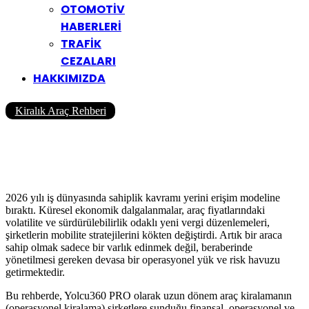
OTOMOTİV
HABERLERİ
TRAFİK
CEZALARI
HAKKIMIZDA
Kiralık Araç Rehberi
Şirketler için Uzun Dönem
Araç Kiralamanın 15 Avantajı
Yazar
Yolcu360 Blog
16/02/2026
0
4K
13 Dk
2026 yılı iş dünyasında sahiplik kavramı yerini erişim modeline
bıraktı. Küresel ekonomik dalgalanmalar, araç fiyatlarındaki
volatilite ve sürdürülebilirlik odaklı yeni vergi düzenlemeleri,
şirketlerin mobilite stratejilerini kökten değiştirdi. Artık bir araca
sahip olmak sadece bir varlık edinmek değil, beraberinde
yönetilmesi gereken devasa bir operasyonel yük ve risk havuzu
getirmektedir.
Bu rehberde, Yolcu360 PRO olarak uzun dönem araç kiralamanın
(operasyonel kiralama) şirketlere sunduğu finansal, operasyonel ve