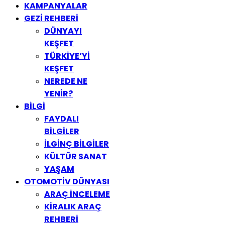
KAMPANYALAR
GEZİ REHBERİ
DÜNYAYI
KEŞFET
TÜRKİYE’Yİ
KEŞFET
NEREDE NE
YENİR?
BİLGİ
FAYDALI
BİLGİLER
İLGİNÇ BİLGİLER
KÜLTÜR SANAT
YAŞAM
OTOMOTİV DÜNYASI
ARAÇ İNCELEME
KİRALIK ARAÇ
REHBERİ