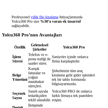
Profesyonel
yıllık filo kiralama
ihtiyaçlarınızda
Yolcu360 Pro size
%30’a varan ek tasarruf
sağlayabilir.
Yolcu360 Pro’nun Avantajları
Geleneksel
Özellik
Yolcu360 Pro
Şirketler
Telefon ve e-
İşlem
Saniyeler içinde onlarca
posta trafiği ile
Süresi
firma karşılaştırılır.
saatler sürer.
Karışık
Şirketinizin tüm araç
faturalar ve
Belge
kiralama gelir gider işlemleri
yoğun
Yönetimi
tek bir tablo formunda
mutabakat
bilgisayarınızda.
süreçleri.
Sınırlı sayıda
Yolcu360 PRO ile onlarca
Seçenek
tedarikçiden
farklı firmaya tek panelden
Sayısı
teklif alınabilir.
erişim.
İletişimde
Destek