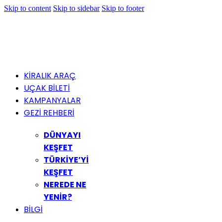
Skip to content
Skip to sidebar
Skip to footer
KİRALIK ARAÇ
UÇAK BİLETİ
KAMPANYALAR
GEZİ REHBERİ
DÜNYAYI
KEŞFET
TÜRKİYE’Yİ
KEŞFET
NEREDE NE
YENİR?
BİLGİ