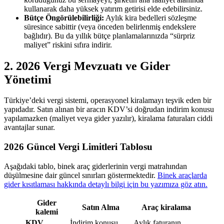
kullanarak daha yüksek yatırım getirisi elde edebilirsiniz.
Bütçe Öngörülebilirliği:
Aylık kira bedelleri sözleşme
süresince sabittir (veya önceden belirlenmiş endekslere
bağlıdır). Bu da yıllık bütçe planlamalarınızda “sürpriz
maliyet” riskini sıfıra indirir.
2. 2026 Vergi Mevzuatı ve Gider
Yönetimi
Türkiye’deki vergi sistemi, operasyonel kiralamayı teşvik eden bir
yapıdadır. Satın alınan bir aracın KDV’si doğrudan indirim konusu
yapılamazken (maliyet veya gider yazılır), kiralama faturaları ciddi
avantajlar sunar.
2026 Güncel Vergi Limitleri Tablosu
Aşağıdaki tablo, binek araç giderlerinin vergi matrahından
düşülmesine dair güncel sınırları göstermektedir.
Binek araçlarda
gider kısıtlaması hakkında detaylı bilgi için bu yazımıza göz atın.
Gider
Satın Alma
Araç kiralama
kalemi
KDV
İndirim konusu
Aylık faturanın