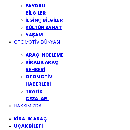
FAYDALI
BİLGİLER
İLGİNÇ BİLGİLER
KÜLTÜR SANAT
YAŞAM
OTOMOTİV DÜNYASI
ARAÇ İNCELEME
KİRALIK ARAÇ
REHBERİ
OTOMOTİV
HABERLERİ
TRAFİK
CEZALARI
HAKKIMIZDA
KİRALIK ARAÇ
UÇAK BİLETİ