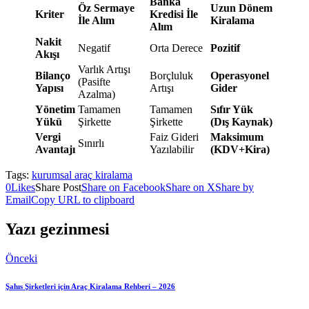
Banka
Öz Sermaye
Uzun Dönem
Kriter
Kredisi İle
İle Alım
Kiralama
Alım
Nakit
Negatif
Orta Derece
Pozitif
Akışı
Varlık Artışı
Bilanço
Borçluluk
Operasyonel
(Pasifte
Yapısı
Artışı
Gider
Azalma)
Yönetim
Tamamen
Tamamen
Sıfır Yük
Yükü
Şirkette
Şirkette
(Dış Kaynak)
Vergi
Faiz Gideri
Maksimum
Sınırlı
Avantajı
Yazılabilir
(KDV+Kira)
Tags:
kurumsal araç kiralama
0
Likes
Share Post
Share on Facebook
Share on X
Share by
Email
Copy URL to clipboard
Yazı gezinmesi
Önceki
Şahıs Şirketleri için Araç Kiralama Rehberi – 2026