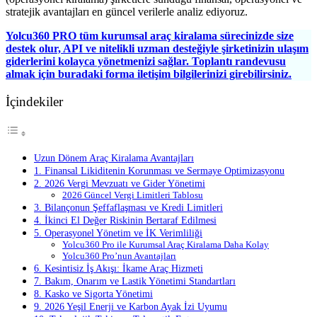
stratejik avantajları en güncel verilerle analiz ediyoruz.
Yolcu360 PRO tüm kurumsal araç kiralama sürecinizde size
destek olur, API ve nitelikli uzman desteğiyle şirketinizin ulaşım
giderlerini kolayca yönetmenizi sağlar. Toplantı randevusu
almak için buradaki forma iletişim bilgilerinizi girebilirsiniz.
İçindekiler
Uzun Dönem Araç Kiralama Avantajları
1. Finansal Likiditenin Korunması ve Sermaye Optimizasyonu
2. 2026 Vergi Mevzuatı ve Gider Yönetimi
2026 Güncel Vergi Limitleri Tablosu
3. Bilançonun Şeffaflaşması ve Kredi Limitleri
4. İkinci El Değer Riskinin Bertaraf Edilmesi
5. Operasyonel Yönetim ve İK Verimliliği
Yolcu360 Pro ile Kurumsal Araç Kiralama Daha Kolay
Yolcu360 Pro’nun Avantajları
6. Kesintisiz İş Akışı: İkame Araç Hizmeti
7. Bakım, Onarım ve Lastik Yönetimi Standartları
8. Kasko ve Sigorta Yönetimi
9. 2026 Yeşil Enerji ve Karbon Ayak İzi Uyumu