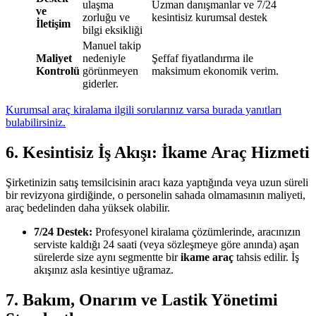
ulaşma
Uzman danışmanlar ve 7/24
ve
zorluğu ve
kesintisiz kurumsal destek
İletişim
bilgi eksikliği
Manuel takip
Maliyet
nedeniyle
Şeffaf fiyatlandırma ile
Kontrolü
görünmeyen
maksimum ekonomik verim.
giderler.
Kurumsal araç kiralama ilgili sorularınız varsa burada yanıtları
bulabilirsiniz.
6. Kesintisiz İş Akışı: İkame Araç Hizmeti
Şirketinizin satış temsilcisinin aracı kaza yaptığında veya uzun süreli
bir revizyona girdiğinde, o personelin sahada olmamasının maliyeti,
araç bedelinden daha yüksek olabilir.
7/24 Destek:
Profesyonel kiralama çözümlerinde, aracınızın
serviste kaldığı 24 saati (veya sözleşmeye göre anında) aşan
sürelerde size aynı segmentte bir
ikame araç
tahsis edilir. İş
akışınız asla kesintiye uğramaz.
7. Bakım, Onarım ve Lastik Yönetimi