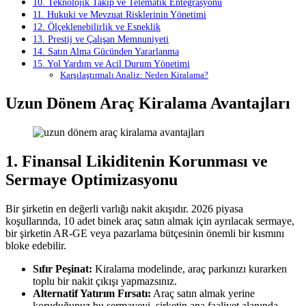
10. Teknolojik Takip ve Telematik Entegrasyonu
11. Hukuki ve Mevzuat Risklerinin Yönetimi
12. Ölçeklenebilirlik ve Esneklik
13. Prestij ve Çalışan Memnuniyeti
14. Satın Alma Gücünden Yararlanma
15. Yol Yardım ve Acil Durum Yönetimi
Karşılaştırmalı Analiz: Neden Kiralama?
Uzun Dönem Araç Kiralama Avantajları
1. Finansal Likiditenin Korunması ve
Sermaye Optimizasyonu
Bir şirketin en değerli varlığı nakit akışıdır. 2026 piyasa
koşullarında, 10 adet binek araç satın almak için ayrılacak sermaye,
bir şirketin AR-GE veya pazarlama bütçesinin önemli bir kısmını
bloke edebilir.
Sıfır Peşinat:
Kiralama modelinde, araç parkınızı kurarken
toplu bir nakit çıkışı yapmazsınız.
Alternatif Yatırım Fırsatı:
Araç satın almak yerine
koruduğunuz bu sermayeyi, şirketin ana faaliyet alanında