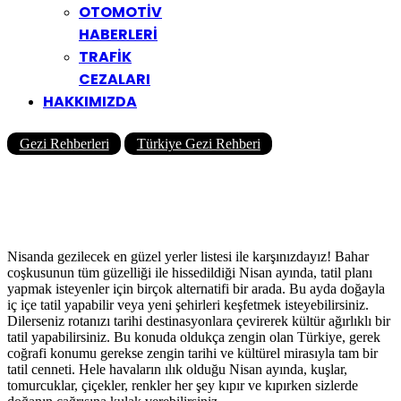
OTOMOTİV
HABERLERİ
TRAFİK
CEZALARI
HAKKIMIZDA
Gezi Rehberleri
Türkiye Gezi Rehberi
Nisan Ayında Gezilecek En
Güzel 7 Yer
Yazar
Yolcu360 Blog
29/03/2024
0
1K
15 Dk
Nisanda gezilecek en güzel yerler listesi ile karşınızdayız! Bahar
coşkusunun tüm güzelliği ile hissedildiği Nisan ayında, tatil planı
yapmak isteyenler için birçok alternatifi bir arada. Bu ayda doğayla
iç içe tatil yapabilir veya yeni şehirleri keşfetmek isteyebilirsiniz.
Dilerseniz rotanızı tarihi destinasyonlara çevirerek kültür ağırlıklı bir
tatil yapabilirsiniz. Bu konuda oldukça zengin olan Türkiye, gerek
coğrafi konumu gerekse zengin tarihi ve kültürel mirasıyla tam bir
tatil cenneti. Hele havaların ılık olduğu Nisan ayında, kuşlar,
tomurcuklar, çiçekler, renkler her şey kıpır ve kıpırken sizlerde