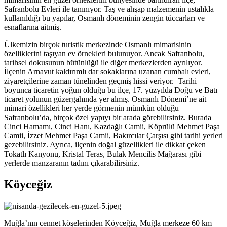
Safranbolu Evleri ile tanınıyor. Taş ve ahşap malzemenin ustalıkla
kullanıldığı bu yapılar, Osmanlı döneminin zengin tüccarları ve
esnaflarına aitmiş.
Ülkemizin birçok turistik merkezinde Osmanlı mimarisinin
özelliklerini taşıyan ev örnekleri bulunuyor. Ancak Safranbolu,
tarihsel dokusunun bütünlüğü ile diğer merkezlerden ayrılıyor.
İlçenin Arnavut kaldırımlı dar sokaklarına uzanan cumbalı evleri,
ziyaretçilerine zaman tünelinden geçmiş hissi veriyor. Tarihi
boyunca ticaretin yoğun olduğu bu ilçe, 17. yüzyılda Doğu ve Batı
ticaret yolunun güzergahında yer almış. Osmanlı Dönemi’ne ait
mimari özellikleri her yerde görmenin mümkün olduğu
Safranbolu’da, birçok özel yapıyı bir arada görebilirsiniz. Burada
Cinci Hamamı, Cinci Hanı, Kazdağlı Camii, Köprülü Mehmet Paşa
Camii, İzzet Mehmet Paşa Camii, Bakırcılar Çarşısı gibi tarihi yerleri
gezebilirsiniz. Ayrıca, ilçenin doğal güzellikleri ile dikkat çeken
Tokatlı Kanyonu, Kristal Teras, Bulak Mencilis Mağarası gibi
yerlerde manzaranın tadını çıkarabilirsiniz.
Köyceğiz
Muğla’nın cennet köşelerinden Köyceğiz, Muğla merkeze 60 km