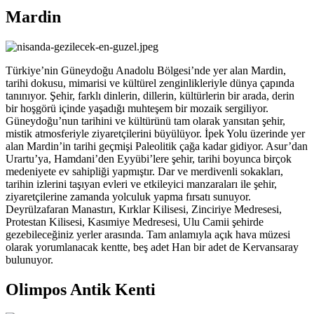
Mardin
Türkiye’nin Güneydoğu Anadolu Bölgesi’nde yer alan Mardin,
tarihi dokusu, mimarisi ve kültürel zenginlikleriyle dünya çapında
tanınıyor. Şehir, farklı dinlerin, dillerin, kültürlerin bir arada, derin
bir hoşgörü içinde yaşadığı muhteşem bir mozaik sergiliyor.
Güneydoğu’nun tarihini ve kültürünü tam olarak yansıtan şehir,
mistik atmosferiyle ziyaretçilerini büyülüyor. İpek Yolu üzerinde yer
alan Mardin’in tarihi geçmişi Paleolitik çağa kadar gidiyor. Asur’dan
Urartu’ya, Hamdani’den Eyyübi’lere şehir, tarihi boyunca birçok
medeniyete ev sahipliği yapmıştır. Dar ve merdivenli sokakları,
tarihin izlerini taşıyan evleri ve etkileyici manzaraları ile şehir,
ziyaretçilerine zamanda yolculuk yapma fırsatı sunuyor.
Deyrülzafaran Manastırı, Kırklar Kilisesi, Zinciriye Medresesi,
Protestan Kilisesi, Kasımiye Medresesi, Ulu Camii şehirde
gezebileceğiniz yerler arasında. Tam anlamıyla açık hava müzesi
olarak yorumlanacak kentte, beş adet Han bir adet de Kervansaray
bulunuyor.
Olimpos Antik Kenti