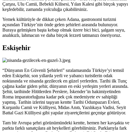
Çarşısı, Ulu Camii, Bebekli Kilisesi, Yılan Kalesi gibi birçok yapıyı
keşfedebilir, zamanda yolculuğa çıkabilirsiniz.
Yemek kültürüyle de dikkat çeken Adana, gastronomi turizmi
açısından Türkiye’nin önde gelen şehirleri arasında bulunuyor.
Buraya gelmişken başta kebap olmak üzere bici bici, şalgam suyu,
analıkızlı, lahmacun ve daha birçok lezzeti tatmanızı öneriyoruz.
Eskişehir
“Dünyanın En Güvenli Şehirleri” sıralamasında Türkiye’yi temsil
eden Eskişehir, son yıllarda yerli ve yabancı turistlerin odak
noktasında ve nisanda gezilecek en güzel yerlerden. Tarihi ilk Tunç
çağına kadar giden şehir, dünyanın en eski yerleşim yerleri arasında.
Şehir, tarihinde Hititlerden Perslere, İskender’in hakimiyetinden
Roma imparatorluğuna kadar pek çok medeniyete ev sahipliği
yapmış. Tarihin izlerini taşıyan kentte Tarihi Odunpazarı Evleri,
Kurşunlu Camii ve Külliyesi, Midas Anıtı, Yazılıkaya Vadisi, Seyit
Battal Gazi Külliyesi gibi yapılar ziyaretçilerini geçmişe götürüyor.
Tam bir Avrupa şehri görünümündeki kentte, hemen her kavşakta ve
parkta farklı sanatçılara ait heykelleri görebilirsiniz. Parklarıyla fark