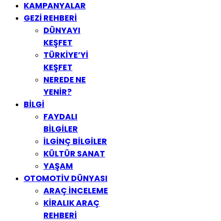
KAMPANYALAR
GEZİ REHBERİ
DÜNYAYI
KEŞFET
TÜRKİYE’Yİ
KEŞFET
NEREDE NE
YENİR?
BİLGİ
FAYDALI
BİLGİLER
İLGİNÇ BİLGİLER
KÜLTÜR SANAT
YAŞAM
OTOMOTİV DÜNYASI
ARAÇ İNCELEME
KİRALIK ARAÇ
REHBERİ