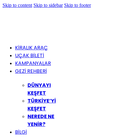
Skip to content
Skip to sidebar
Skip to footer
KİRALIK ARAÇ
UÇAK BİLETİ
KAMPANYALAR
GEZİ REHBERİ
DÜNYAYI
KEŞFET
TÜRKİYE’Yİ
KEŞFET
NEREDE NE
YENİR?
BİLGİ