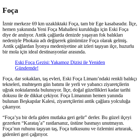
Foça
İzmir merkeze 69 km uzaklıktaki Foça, tam bir Ege kasabasıdır. İlçe,
hemen yakınında Yeni Foça Mahallesi kurulduğu için Eski Foça
diye de anılıyor. Antik çağlarda denizde yaşayan fok balıkları
nedeniyle Phokaia adı değişerek günümüze Foça olarak gelmiş.
Antik çağlardan İyonya medeniyetine ait izleri taşıyan ilçe, huzurlu
bir mola için ideal destinasyonlar arasında.
Eski Foça Gezisi: Yakamoz Dizisi ile Yeniden
Gündemde!
Foça, dar sokakları, taş evleri, Eski Foça Limanı’ndaki renkli balıkçı
tekneleri, muhteşem gün batımı ile yerli ve yabancı ziyaretçilerin
uğrak noktalarında bulunuyor. İlçe, doğal güzellikleri kadar tarihi
dokusu ile de dikkat çekiyor. Foça Limanının hemen yanında
bulunan Beşkapılar Kalesi, ziyaretçilerini antik çağlara yolculuğa
çıkarıyor.
“Foça’ya bir defa giden mutlaka geri gelir” derler. Bu güzel ilçeyi
gezerken “Karataş’a” rastlarsanız, üstüne basmayı unutmayın.
Foça’nın ruhunu taşıyan taş, Foça tutkusunu ve özlemini artırarak,
gidenleri geri çağırıyor.