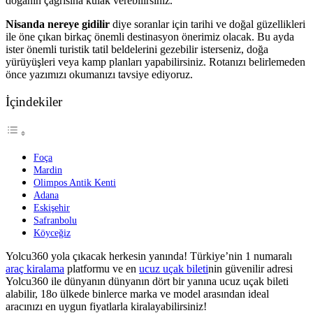
doğanın çağrısına kulak verebilirsiniz.
Nisanda nereye gidilir
diye soranlar için tarihi ve doğal güzellikleri
ile öne çıkan birkaç önemli destinasyon önerimiz olacak. Bu ayda
ister önemli turistik tatil beldelerini gezebilir isterseniz, doğa
yürüyüşleri veya kamp planları yapabilirsiniz. Rotanızı belirlemeden
önce yazımızı okumanızı tavsiye ediyoruz.
İçindekiler
Foça
Mardin
Olimpos Antik Kenti
Adana
Eskişehir
Safranbolu
Köyceğiz
Yolcu360 yola çıkacak herkesin yanında! Türkiye’nin 1 numaralı
araç kiralama
platformu ve en
ucuz uçak bileti
nin güvenilir adresi
Yolcu360 ile dünyanın dünyanın dört bir yanına ucuz uçak bileti
alabilir, 18o ülkede binlerce marka ve model arasından ideal
aracınızı en uygun fiyatlarla kiralayabilirsiniz!