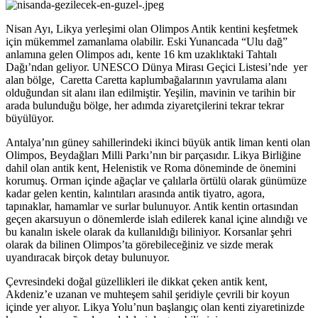
Nisan Ayı, Likya yerleşimi olan Olimpos Antik kentini keşfetmek
için mükemmel zamanlama olabilir. Eski Yunancada “Ulu dağ”
anlamına gelen Olimpos adı, kente 16 km uzaklıktaki Tahtalı
Dağı’ndan geliyor. UNESCO Dünya Mirası Geçici Listesi’nde yer
alan bölge, Caretta Caretta kaplumbağalarının yavrulama alanı
olduğundan sit alanı ilan edilmiştir. Yeşilin, mavinin ve tarihin bir
arada bulunduğu bölge, her adımda ziyaretçilerini tekrar tekrar
büyülüyor.
Antalya’nın güney sahillerindeki ikinci büyük antik liman kenti olan
Olimpos, Beydağları Milli Parkı’nın bir parçasıdır. Likya Birliğine
dahil olan antik kent, Helenistik ve Roma döneminde de önemini
korumuş. Orman içinde ağaçlar ve çalılarla örtülü olarak günümüze
kadar gelen kentin, kalıntıları arasında antik tiyatro, agora,
tapınaklar, hamamlar ve surlar bulunuyor. Antik kentin ortasından
geçen akarsuyun o dönemlerde islah edilerek kanal içine alındığı ve
bu kanalın iskele olarak da kullanıldığı biliniyor. Korsanlar şehri
olarak da bilinen Olimpos’ta görebileceğiniz ve sizde merak
uyandıracak birçok detay bulunuyor.
Çevresindeki doğal güzellikleri ile dikkat çeken antik kent,
Akdeniz’e uzanan ve muhteşem sahil şeridiyle çevrili bir koyun
içinde yer alıyor. Likya Yolu’nun başlangıç olan kenti ziyaretinizde