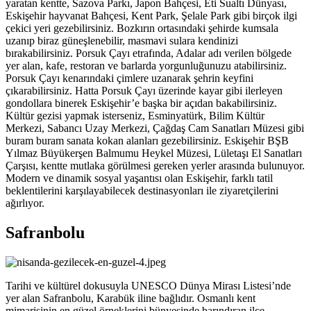
yaratan kentte, Sazova Parkı, Japon Bahçesi, Eti Sualtı Dünyası,
Eskişehir hayvanat Bahçesi, Kent Park, Şelale Park gibi birçok ilgi
çekici yeri gezebilirsiniz. Bozkırın ortasındaki şehirde kumsala
uzanıp biraz güneşlenebilir, masmavi sulara kendinizi
bırakabilirsiniz. Porsuk Çayı etrafında, Adalar adı verilen bölgede
yer alan, kafe, restoran ve barlarda yorgunluğunuzu atabilirsiniz.
Porsuk Çayı kenarındaki çimlere uzanarak şehrin keyfini
çıkarabilirsiniz. Hatta Porsuk Çayı üzerinde kayar gibi ilerleyen
gondollara binerek Eskişehir’e başka bir açıdan bakabilirsiniz.
Kültür gezisi yapmak isterseniz, Esminyatürk, Bilim Kültür
Merkezi, Sabancı Uzay Merkezi, Çağdaş Cam Sanatları Müzesi gibi
buram buram sanata kokan alanları gezebilirsiniz. Eskişehir BŞB
Yılmaz Büyükerşen Balmumu Heykel Müzesi, Lületaşı El Sanatları
Çarşısı, kentte mutlaka görülmesi gereken yerler arasında bulunuyor.
Modern ve dinamik sosyal yaşantısı olan Eskişehir, farklı tatil
beklentilerini karşılayabilecek destinasyonları ile ziyaretçilerini
ağırlıyor.
Safranbolu
Tarihi ve kültürel dokusuyla UNESCO Dünya Mirası Listesi’nde
yer alan Safranbolu, Karabük iline bağlıdır. Osmanlı kent
mimarisinin en güzel örneklerini bünyesinde barındıran ilçe,