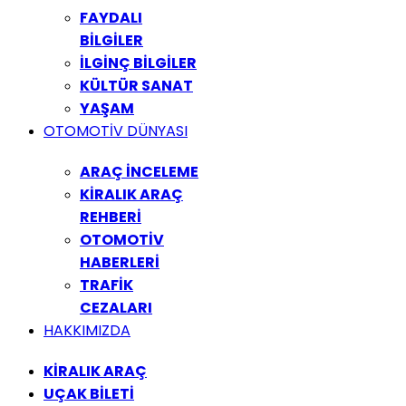
FAYDALI
BİLGİLER
İLGİNÇ BİLGİLER
KÜLTÜR SANAT
YAŞAM
OTOMOTİV DÜNYASI
ARAÇ İNCELEME
KİRALIK ARAÇ
REHBERİ
OTOMOTİV
HABERLERİ
TRAFİK
CEZALARI
HAKKIMIZDA
KİRALIK ARAÇ
UÇAK BİLETİ