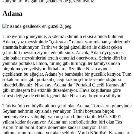
kanyonları, mağaraları şelaleleri de gezebilirsiniz.
Adana
Türkiye’nin güneyinde, Akdeniz ikliminin etkisi altında bulunan
Adana, yaz mevsiminde “çok sıcak” olarak yorumlanan şehirlerimiz
arasında bulunuyor. Tarihi ve doğal güzellikleri ile dikkat çeken
şehri dört mevsim ziyaret edebilirsiniz. Ancak, Adana’yı gezmek
için bahar mevsimlerini tercih etmenizi öneriyoruz. Şehrin dört bir
yanında portakal, limon, turunç gibi turunçgiller familyasından
birçok meyve yetişiyor. İlkbaharda özellikle Nisan ayında
çiçeklenen bu ağaçlar, Adana’ya bambaşka bir güzellik katıyor. Tüm
sokakları mis gibi portakal çiçeği kokan şehirde yenilendiğinizi
hissedebilirsiniz. Nisan ayı Adana’da “Portakal Çiçeği Karnavalı”
gibi muhteşem bir etkinlik düzenleniyor. Hava koşullarına göre
süresi değişse de etkinlik genellikle Nisan ayı boyunca sürüyor.
Türkiye’nin en büyük altıncı şehri olan Adana, Torosların güneyinde
Seyhan nehrinin kıyısında yer alıyor. Tarihi boyunca birçok
medeniyete ev sahipliği yapan şehrin bilinen tarihi M.Ö. 3000’li
yıllara kadar dayanıyor. Adana’nın sembollerinden biri olan Taş
Köprü’nün tarihi Roma dönemine kadar uzanıyor. Tarih
tutkunlarının rotasında yer alan şehirde, Varda Köprüsü, Kazancılar