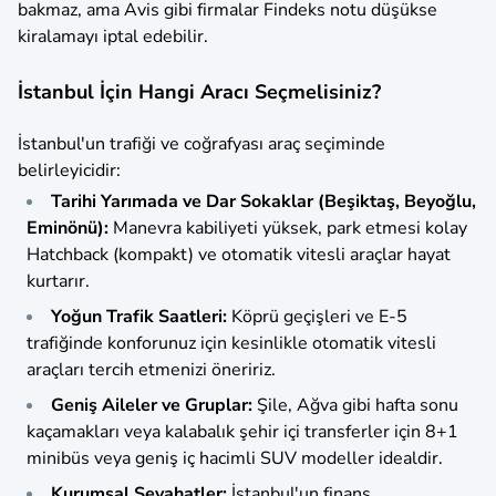
bakmaz, ama Avis gibi firmalar Findeks notu düşükse
kiralamayı iptal edebilir.
İstanbul İçin Hangi Aracı Seçmelisiniz?
İstanbul'un trafiği ve coğrafyası araç seçiminde
belirleyicidir:
Tarihi Yarımada ve Dar Sokaklar (Beşiktaş, Beyoğlu,
Eminönü):
Manevra kabiliyeti yüksek, park etmesi kolay
Hatchback (kompakt) ve otomatik vitesli araçlar hayat
kurtarır.
Yoğun Trafik Saatleri:
Köprü geçişleri ve E-5
trafiğinde konforunuz için kesinlikle otomatik vitesli
araçları tercih etmenizi öneririz.
Geniş Aileler ve Gruplar:
Şile, Ağva gibi hafta sonu
kaçamakları veya kalabalık şehir içi transferler için 8+1
minibüs veya geniş iç hacimli SUV modeller idealdir.
Kurumsal Seyahatler:
İstanbul'un finans