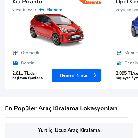
Kia Picanto
Opel Co
veya benzeri
veya benze
Ekonomi
Otomatik
Manue
Benzin
Benzin
2.611 TL
2.095 TL
'den
'd
Hemen Kirala
başlayan fiyatlarla
başlayan fiya
En Popüler Araç Kiralama Lokasyonları
Yurt İçi Ucuz Araç Kiralama