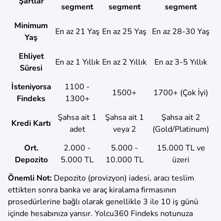
Şartlar
segment
segment
segment
Minimum
En az 21 Yaş
En az 25 Yaş
En az 28-30 Yaş
Yaş
Ehliyet
En az 1 Yıllık
En az 2 Yıllık
En az 3-5 Yıllık
Süresi
İsteniyorsa
1100 -
1500+
1700+ (Çok İyi)
Findeks
1300+
Şahsa ait 1
Şahsa ait 1
Şahsa ait 2
Kredi Kartı
adet
veya 2
(Gold/Platinum)
Ort.
2.000 -
5.000 -
15.000 TL ve
Depozito
5.000 TL
10.000 TL
üzeri
Önemli Not:
Depozito (provizyon) iadesi, aracı teslim
ettikten sonra banka ve araç kiralama firmasının
prosedürlerine bağlı olarak genellikle 3 ile 10 iş günü
içinde hesabınıza yansır. Yolcu360 Findeks notunuza