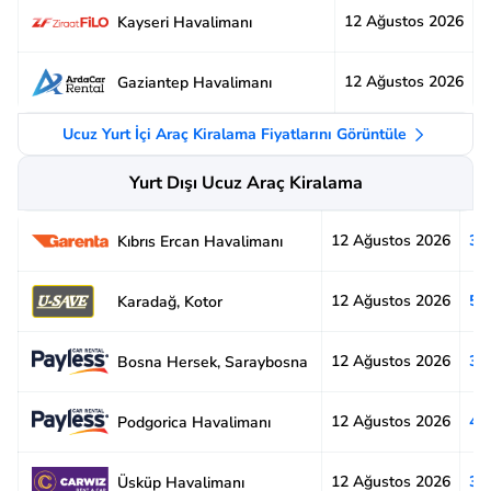
12 Ağustos 2026
3
Kayseri Havalimanı
12 Ağustos 2026
2
Gaziantep Havalimanı
Ucuz Yurt İçi Araç Kiralama Fiyatlarını Görüntüle
Yurt Dışı Ucuz Araç Kiralama
12 Ağustos 2026
3.
Kıbrıs Ercan Havalimanı
12 Ağustos 2026
5.
Karadağ, Kotor
12 Ağustos 2026
3.
Bosna Hersek, Saraybosna
12 Ağustos 2026
4.
Podgorica Havalimanı
12 Ağustos 2026
3.
Üsküp Havalimanı