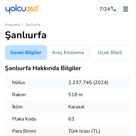
7/24
Anasayfa
Şanlıurfa
Şanlıurfa
Genel Bilgiler
Araç Kiralama
Uçak Bileti
Şanlıurfa Hakkında Bilgiler
Nüfus
2.237.745 (2024)
Rakım
518 m
İklim
Karasal
Plaka Kodu
63
Para Birimi
Türk lirası (TL)