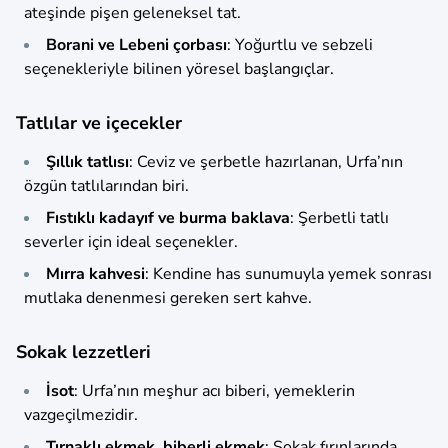
ateşinde pişen geleneksel tat.
Borani ve Lebeni çorbası
: Yoğurtlu ve sebzeli
seçenekleriyle bilinen yöresel başlangıçlar.
Tatlılar ve içecekler
Şıllık tatlısı
: Ceviz ve şerbetle hazırlanan, Urfa’nın
özgün tatlılarından biri.
Fıstıklı kadayıf ve burma baklava
: Şerbetli tatlı
severler için ideal seçenekler.
Mırra kahvesi
: Kendine has sunumuyla yemek sonrası
mutlaka denenmesi gereken sert kahve.
Sokak lezzetleri
İsot
: Urfa’nın meşhur acı biberi, yemeklerin
vazgeçilmezidir.
Tırnaklı ekmek, biberli ekmek
: Sokak fırınlarında