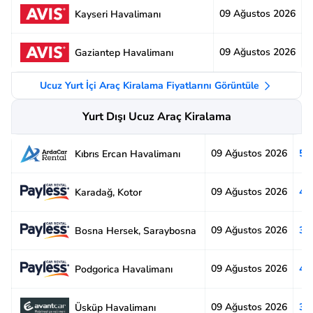
09 Ağustos 2026
3
Kayseri Havalimanı
09 Ağustos 2026
2
Gaziantep Havalimanı
Ucuz Yurt İçi Araç Kiralama Fiyatlarını Görüntüle
Yurt Dışı Ucuz Araç Kiralama
09 Ağustos 2026
5.
Kıbrıs Ercan Havalimanı
09 Ağustos 2026
4.
Karadağ, Kotor
09 Ağustos 2026
3.
Bosna Hersek, Saraybosna
09 Ağustos 2026
4.
Podgorica Havalimanı
09 Ağustos 2026
3.
Üsküp Havalimanı