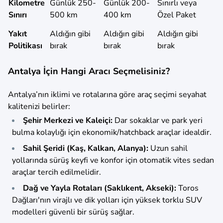
Kilometre
Günlük 250-
Günlük 200-
Sınırlı veya
Sınırı
500 km
400 km
Özel Paket
Yakıt
Aldığın gibi
Aldığın gibi
Aldığın gibi
Politikası
bırak
bırak
bırak
Antalya İçin Hangi Aracı Seçmelisiniz?
Antalya’nın iklimi ve rotalarına göre araç seçimi seyahat
kalitenizi belirler:
Şehir Merkezi ve Kaleiçi:
Dar sokaklar ve park yeri
bulma kolaylığı için ekonomik/hatchback araçlar idealdir.
Sahil Şeridi (Kaş, Kalkan, Alanya):
Uzun sahil
yollarında sürüş keyfi ve konfor için otomatik vites sedan
araçlar tercih edilmelidir.
Dağ ve Yayla Rotaları (Saklıkent, Akseki):
Toros
Dağları'nın virajlı ve dik yolları için yüksek torklu SUV
modelleri güvenli bir sürüş sağlar.