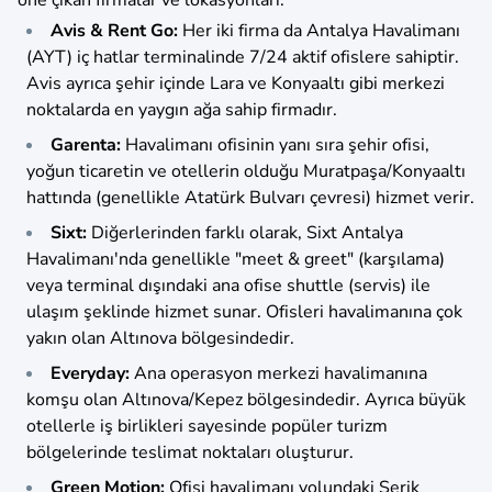
öne çıkan firmalar ve lokasyonları:
Avis & Rent Go:
Her iki firma da Antalya Havalimanı
(AYT) iç hatlar terminalinde 7/24 aktif ofislere sahiptir.
Avis ayrıca şehir içinde Lara ve Konyaaltı gibi merkezi
noktalarda en yaygın ağa sahip firmadır.
Garenta:
Havalimanı ofisinin yanı sıra şehir ofisi,
yoğun ticaretin ve otellerin olduğu Muratpaşa/Konyaaltı
hattında (genellikle Atatürk Bulvarı çevresi) hizmet verir.
Sixt:
Diğerlerinden farklı olarak, Sixt Antalya
Havalimanı'nda genellikle "meet & greet" (karşılama)
veya terminal dışındaki ana ofise shuttle (servis) ile
ulaşım şeklinde hizmet sunar. Ofisleri havalimanına çok
yakın olan Altınova bölgesindedir.
Everyday:
Ana operasyon merkezi havalimanına
komşu olan Altınova/Kepez bölgesindedir. Ayrıca büyük
otellerle iş birlikleri sayesinde popüler turizm
bölgelerinde teslimat noktaları oluşturur.
Green Motion:
Ofisi havalimanı yolundaki Serik