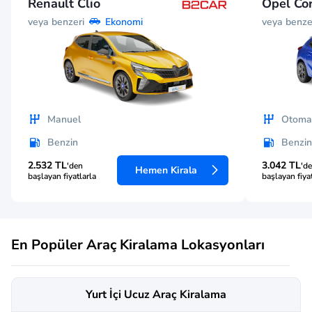
Renault Clio
Opel Co
veya benzeri
veya benze
Ekonomi
Manuel
Otomat
Benzin
Benzin
2.532 TL
3.042 TL
'den
'd
Hemen Kirala
başlayan fiyatlarla
başlayan fiya
En Popüler Araç Kiralama Lokasyonları
Yurt İçi Ucuz Araç Kiralama