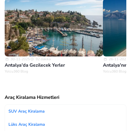
30-11-2025
92 dakika
26-11-2025
Antalya'da Gezilecek Yerler
Antalya'nın E
Yolcu360 Blog
Yolcu360 Blog
Araç Kiralama Hizmetleri
SUV Araç Kiralama
Lüks Araç Kiralama