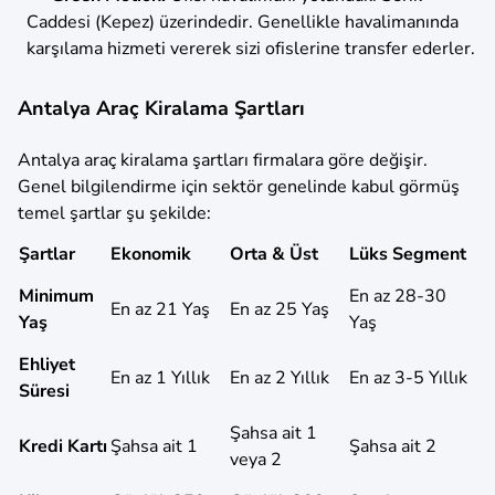
Caddesi (Kepez) üzerindedir. Genellikle havalimanında
karşılama hizmeti vererek sizi ofislerine transfer ederler.
Antalya Araç Kiralama Şartları
Antalya araç kiralama şartları firmalara göre değişir.
Genel bilgilendirme için sektör genelinde kabul görmüş
temel şartlar şu şekilde:
Şartlar
Ekonomik
Orta & Üst
Lüks Segment
Minimum
En az 28-30
En az 21 Yaş
En az 25 Yaş
Yaş
Yaş
Ehliyet
En az 1 Yıllık
En az 2 Yıllık
En az 3-5 Yıllık
Süresi
Şahsa ait 1
Kredi Kartı
Şahsa ait 1
Şahsa ait 2
veya 2