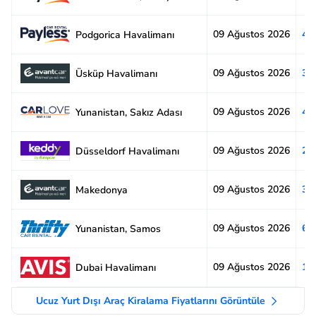
09 Ağustos 2026
4.
Podgorica Havalimanı
09 Ağustos 2026
3.
Üsküp Havalimanı
09 Ağustos 2026
4.
Yunanistan, Sakız Adası
09 Ağustos 2026
2.
Düsseldorf Havalimanı
09 Ağustos 2026
3.
Makedonya
09 Ağustos 2026
6.
Yunanistan, Samos
09 Ağustos 2026
1.
Dubai Havalimanı
Ucuz Yurt Dışı Araç Kiralama Fiyatlarını Görüntüle