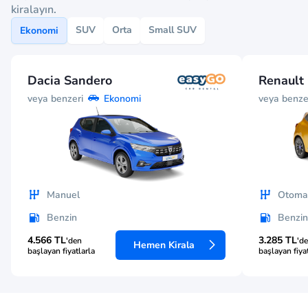
kiralayın.
SUV
Orta
Small SUV
Ekonomi
Dacia Sandero
Renault 
veya benzeri
veya benze
Ekonomi
Manuel
Otomat
Benzin
Benzin
4.566 TL
3.285 TL
'den
'd
Hemen Kirala
başlayan fiyatlarla
başlayan fiya