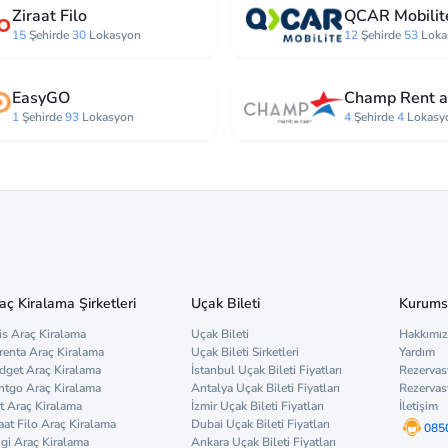
Ziraat Filo
QCAR Mobilit
15
Şehirde
30
Lokasyon
12
Şehirde
53
Loka
EasyGO
Champ Rent a
1
Şehirde
93
Lokasyon
4
Şehirde
4
Lokasy
aç Kiralama Şirketleri
Uçak Bileti
Kurums
is Araç Kiralama
Uçak Bileti
Hakkımı
renta Araç Kiralama
Uçak Bileti Sirketleri
Yardım
dget Araç Kiralama
İstanbul Uçak Bileti Fiyatları
Rezervas
ntgo Araç Kiralama
Antalya Uçak Bileti Fiyatları
Rezervas
t Araç Kiralama
İzmir Uçak Bileti Fiyatları
İletişim
aat Filo Araç Kiralama
Dubai Uçak Bileti Fiyatları
085
zgi Araç Kiralama
Ankara Uçak Bileti Fiyatları