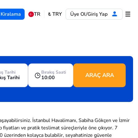
 Kiralama
TR
₺
TRY
Üye Ol/Giriş Yap
ış Tarihi
Bırakış Saati
ARAÇ ARA
kış Tarihi
10:00
yaşayabilirsiniz. İstanbul Havalimanı, Sabiha Gökçen ve İzmir
yatları ve pratik teslimat süreçleriyle öne çıkıyor. 7
0 üzerinden kolayca bulabilir, seyahatinize güvenle