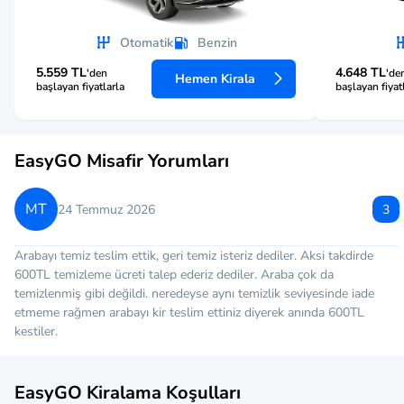
Otomatik
Benzin
5.559 TL
4.648 TL
'den
'de
Hemen Kirala
başlayan fiyatlarla
başlayan fiyat
EasyGO Misafir Yorumları
MT
24 Temmuz 2026
3
Arabayı temiz teslim ettik, geri temiz isteriz dediler. Aksi takdirde
600TL temizleme ücreti talep ederiz dediler. Araba çok da
temizlenmiş gibi değildi. neredeyse aynı temizlik seviyesinde iade
etmeme rağmen arabayı kir teslim ettiniz diyerek anında 600TL
kestiler.
EasyGO Kiralama Koşulları