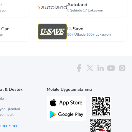
e
Autoland
syon
5
Şehirde
17
Lokasyon
 Car
U-Save
on
50+
Ülkede
200+
Lokasyon
al & Destek
Mobile Uygulamalarımız
zda
yon İşlemleri
yon İptali
0 360 5 360