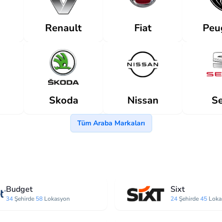
Renault
Fiat
Peu
Skoda
Nissan
Se
Tüm Araba Markaları
Budget
Sixt
34
Şehirde
58
Lokasyon
24
Şehirde
45
Loka