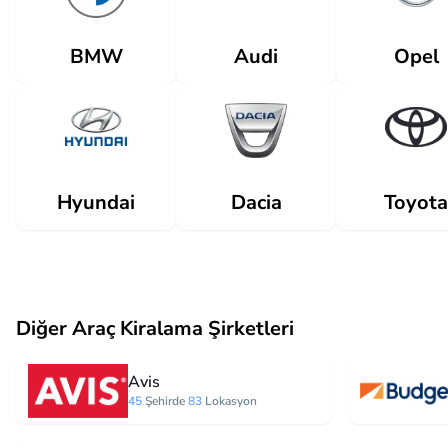
Audi
BMW
Opel
Dacia
Hyundai
Toyota
Diğer Araç Kiralama Şirketleri
Avis
45
Şehirde
83
Lokasyon