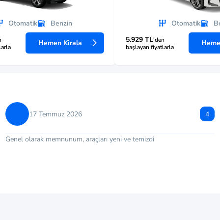
Otomatik
Benzin
Otomatik
B
5.929 TL
n
'den
Hemen Kirala
Hemen
larla
başlayan fiyatlarla
17 Temmuz 2026
4
Genel olarak memnunum, araçları yeni ve temizdi