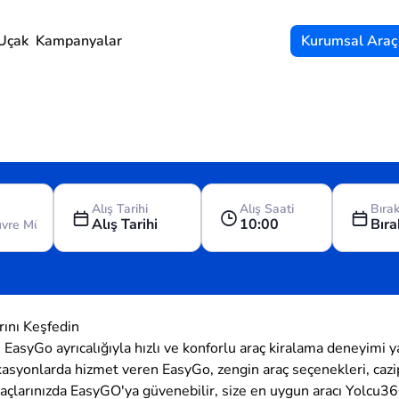
Uçak
Kampanyalar
Kurumsal Araç
Alış Tarihi
Alış Saati
Bırak
Alış Tarihi
10:00
Bıra
rını Keşfedin
e EasyGo ayrıcalığıyla hızlı ve konforlu araç kiralama deneyimi 
onlarda hizmet veren EasyGo, zengin araç seçenekleri, cazip fi
açlarınızda EasyGO'ya güvenebilir, size en uygun aracı Yolcu36