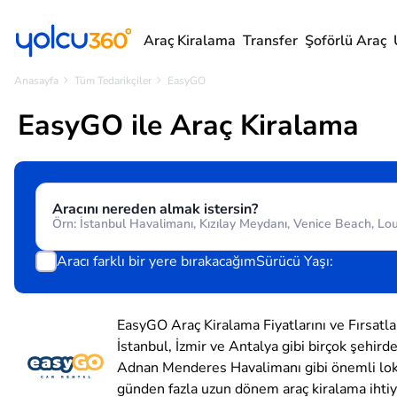
Araç Kiralama
Transfer
Şoförlü Araç
Anasayfa
Tüm Tedarikçiler
EasyGO
EasyGO ile Araç Kiralama
Aracını nereden almak istersin?
Aracı farklı bir yere bırakacağım
Sürücü Yaşı:
EasyGO Araç Kiralama Fiyatlarını ve Fırsatla
İstanbul, İzmir ve Antalya gibi birçok şehird
Adnan Menderes Havalimanı gibi önemli lokasy
günden fazla uzun dönem araç kiralama ihtiy