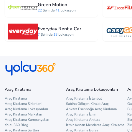
Green Motion
22
Şehirde
41
Lokasyon
Everyday Rent a Car
7
Şehirde
18
Lokasyon
Araç Kiralama
Araç Kiralama Lokasyonları
Ar
Araç Kiralama
Araç Kiralama İstanbul
Av
Araç Kiralama Sirketleri
Sabiha Gökçen Kiralık Araç
Ga
Araç Kiralama Lokasyonları
Ankara Esenboğa Araç Kiralama
Bu
Araç Kiralama Markaları
Araç Kiralama İzmir
Re
Araç Kiralama Kampanyaları
Araç Kiralama Ankara
Six
Yolcu360 Blog
İzmir Adnan Menderes Araç Kiralama
Zir
Araç Kiralama Şartları
Araç Kiralama Bursa
Çi