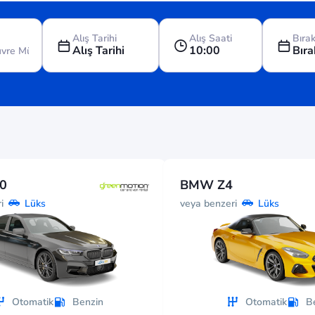
Alış Tarihi
Alış Saati
Bırak
Alış Tarihi
10:00
Bıra
0
BMW Z4
i
veya benzeri
Lüks
Lüks
Otomatik
Benzin
Otomatik
B