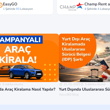
EasyGO
Champ Rent a
1
Şehirde
93
Lokasyon
4
Şehirde
4
Lokasy
5 dakika okuma
01-01-2025
5 dakika okuma
a Araç Kiralama Nasıl Yapılır?
Yurt Dışında Uluslararası S
Yolcu360 Blog