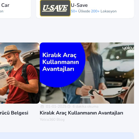
 Car
U-Save
on
50+
Ülkede
200+
Lokasyon
01-01-2025
6 dakika okuma
ürücü Belgesi
Kiralık Araç Kullanmanın Avantajları
Yolcu360 Blog