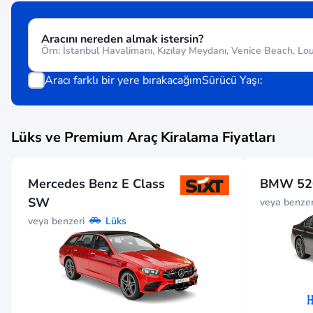
Aracını nereden almak istersin?
Aracı farklı bir yere bırakacağım
Sürücü Yaşı:
Lüks ve Premium Araç Kiralama Fiyatları
Mercedes Benz E Class
BMW 52
SW
veya benzer
veya benzeri
Lüks