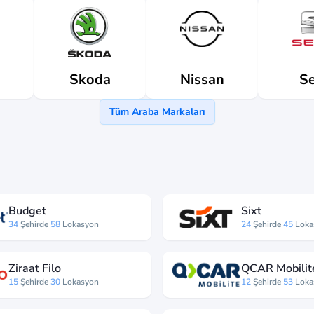
Skoda
Nissan
Se
Tüm Araba Markaları
Budget
Sixt
34
Şehirde
58
Lokasyon
24
Şehirde
45
Loka
Ziraat Filo
QCAR Mobilit
15
Şehirde
30
Lokasyon
12
Şehirde
53
Loka