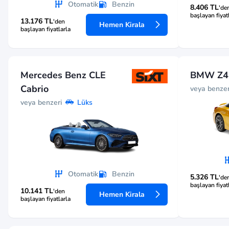
Otomatik
Benzin
8.406 TL
'de
başlayan fiyat
13.176 TL
'den
Hemen Kirala
başlayan fiyatlarla
Mercedes Benz CLE
BMW Z4
Cabrio
veya benzer
veya benzeri
Lüks
Otomatik
Benzin
5.326 TL
'de
başlayan fiyat
10.141 TL
'den
Hemen Kirala
başlayan fiyatlarla