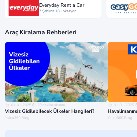
Everyday Rent a Car
7
Şehirde
18
Lokasyon
Araç Kiralama Rehberleri
01-01-2025
20 dakika okuma
01-01-2025
Vizesiz Gidilebilecek Ülkeler Hangileri?
Havalimanınd
Yolcu360 Blog
Yolcu360 Blog