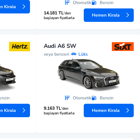
Otomatik
Benzin
 Kirala
14.181 TL
'den
Hemen Kirala
başlayan fiyatlarla
Audi A6 SW
veya benzeri
Lüks
enzin
Otomatik
Benzin
9.163 TL
'den
 Kirala
Hemen Kirala
başlayan fiyatlarla