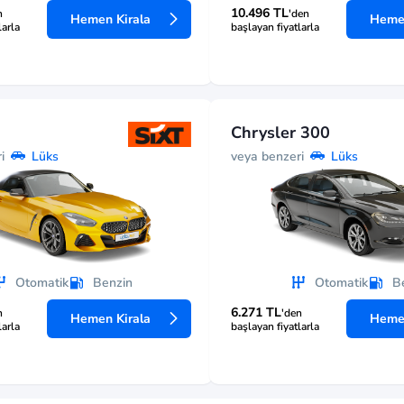
10.496 TL
n
'den
Hemen Kirala
Hemen
larla
başlayan fiyatlarla
Chrysler 300
i
veya benzeri
Lüks
Lüks
Otomatik
Benzin
Otomatik
B
6.271 TL
n
'den
Hemen Kirala
Hemen
larla
başlayan fiyatlarla