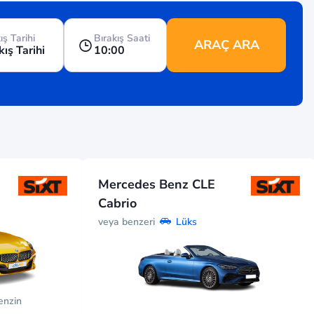
ış Tarihi
Bırakış Saati
ARAÇ ARA
kış Tarihi
10:00
Mercedes Benz CLE
Cabrio
veya benzeri
Lüks
enzin