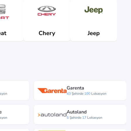
at
Jeep
Chery
Garenta
syon
43
Şehirde
100
Lokasyon
e
Autoland
syon
5
Şehirde
17
Lokasyon