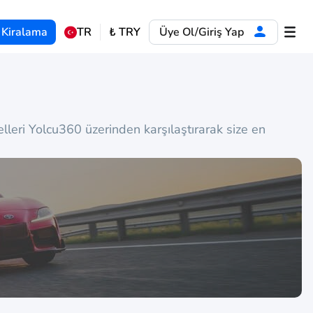
 Kiralama
TR
₺
TRY
Üye Ol/Giriş Yap
eri Yolcu360 üzerinden karşılaştırarak size en