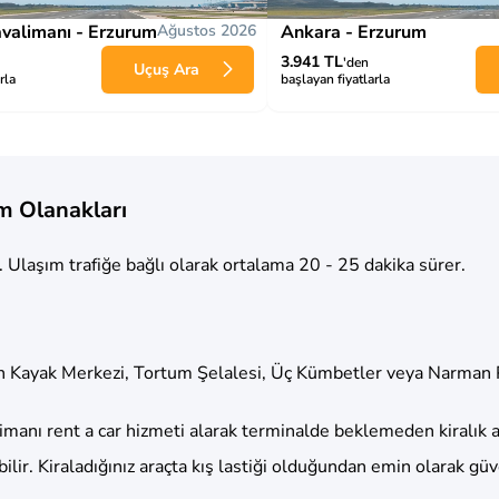
avalimanı - Erzurum
Ağustos 2026
Ankara - Erzurum
3.941 TL
'den
Uçuş Ara
rla
başlayan fiyatlarla
m Olanakları
 Ulaşım trafiğe bağlı olarak ortalama 20 - 25 dakika sürer.
n Kayak Merkezi, Tortum Şelalesi, Üç Kümbetler veya Narman Pe
nı rent a car hizmeti alarak terminalde beklemeden kiralık arac
ilir. Kiraladığınız araçta kış lastiği olduğundan emin olarak güv