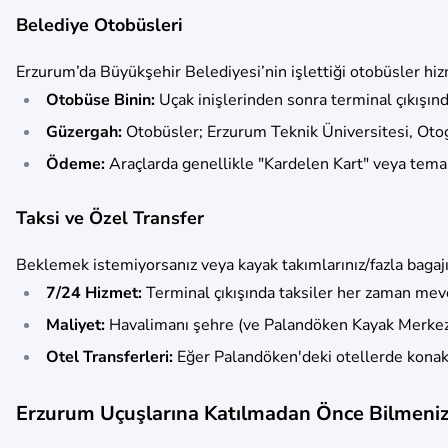
Belediye Otobüsleri
Erzurum’da Büyükşehir Belediyesi’nin işlettiği otobüsler hiz
Otobüse Binin:
Uçak inişlerinden sonra terminal çıkışın
Güzergah:
Otobüsler; Erzurum Teknik Üniversitesi, Otog
Ödeme:
Araçlarda genellikle "Kardelen Kart" veya temass
Taksi ve Özel Transfer
Beklemek istemiyorsanız veya kayak takımlarınız/fazla bagajı
7/24 Hizmet:
Terminal çıkışında taksiler her zaman mev
Maliyet:
Havalimanı şehre (ve Palandöken Kayak Merkezi'n
Otel Transferleri:
Eğer Palandöken'deki otellerde konakla
Erzurum Uçuşlarına Katılmadan Önce Bilmeniz