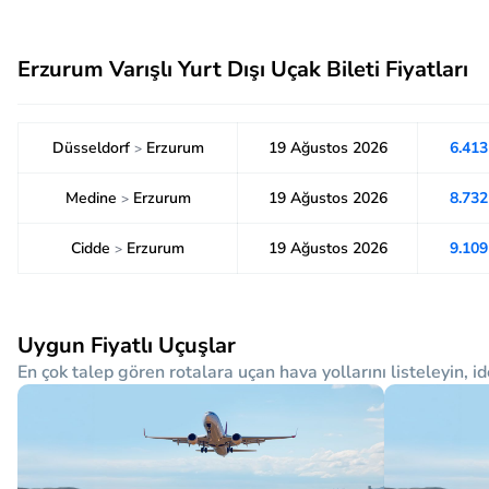
Erzurum Varışlı Yurt Dışı Uçak Bileti Fiyatları
Düsseldorf
Erzurum
19 Ağustos 2026
6.41
>
Medine
Erzurum
19 Ağustos 2026
8.73
>
Cidde
Erzurum
19 Ağustos 2026
9.10
>
Uygun Fiyatlı Uçuşlar
En çok talep gören rotalara uçan hava yollarını listeleyin, id