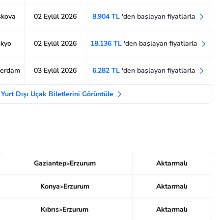
skova
02 Eylül 2026
8.904 TL
'den başlayan fiyatlarla
okyo
02 Eylül 2026
18.136 TL
'den başlayan fiyatlarla
terdam
03 Eylül 2026
6.282 TL
'den başlayan fiyatlarla
Yurt Dışı Uçak Biletlerini Görüntüle
Gaziantep
Erzurum
Aktarmalı
>
Konya
Erzurum
Aktarmalı
>
Kıbrıs
Erzurum
Aktarmalı
>