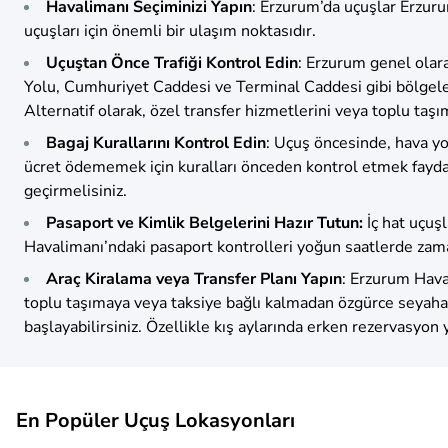
Havalimanı Seçiminizi Yapın
: Erzurum’da uçuşlar Erzur
uçuşları için önemli bir ulaşım noktasıdır.
Uçuştan Önce Trafiği Kontrol Edin
: Erzurum genel olar
Yolu, Cumhuriyet Caddesi ve Terminal Caddesi gibi bölgelerd
Alternatif olarak, özel transfer hizmetlerini veya toplu taşı
Bagaj Kurallarını Kontrol Edin
: Uçuş öncesinde, hava yolu
ücret ödememek için kuralları önceden kontrol etmek faydalı 
geçirmelisiniz.
Pasaport ve Kimlik Belgelerini Hazır Tutun:
İç hat uçuşl
Havalimanı’ndaki pasaport kontrolleri yoğun saatlerde zama
Araç Kiralama veya Transfer Planı Yapın
: Erzurum Haval
toplu taşımaya veya taksiye bağlı kalmadan özgürce seyaha
başlayabilirsiniz. Özellikle kış aylarında erken rezervasyon y
En Popüler Uçuş Lokasyonları