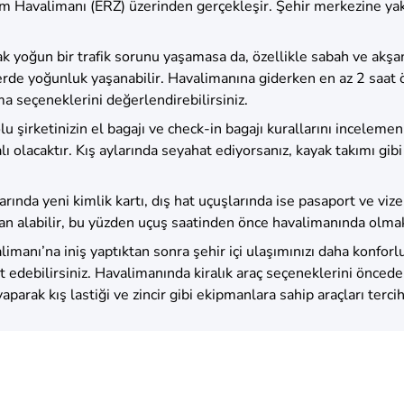
um Havalimanı (ERZ) üzerinden gerçekleşir. Şehir merkezine yak
ak yoğun bir trafik sorunu yaşamasa da, özellikle sabah ve akş
e yoğunluk yaşanabilir. Havalimanına giderken en az 2 saat önc
ma seçeneklerini değerlendirebilirsiniz.
 şirketinizin el bagajı ve check-in bagajı kurallarını incelemeniz 
olacaktır. Kış aylarında seyahat ediyorsanız, kayak takımı gibi
arında yeni kimlik kartı, dış hat uçuşlarında ise pasaport ve v
n alabilir, bu yüzden uçuş saatinden önce havalimanında olmak
imanı’na iniş yaptıktan sonra şehir içi ulaşımınızı daha konforl
t edebilirsiniz. Havalimanında kiralık araç seçeneklerini önc
aparak kış lastiği ve zincir gibi ekipmanlara sahip araçları terci