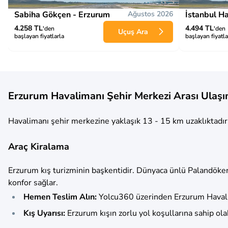
Sabiha Gökçen - Erzurum
Ağustos 2026
İstanbul H
4.258 TL
4.494 TL
'den
'den
Uçuş Ara
başlayan fiyatlarla
başlayan fiyatla
Erzurum Havalimanı Şehir Merkezi Arası Ulaşı
Havalimanı şehir merkezine yaklaşık 13 - 15 km uzaklıktadır.
Araç Kiralama
Erzurum kış turizminin başkentidir. Dünyaca ünlü Palandöke
konfor sağlar.
Hemen Teslim Alın:
Yolcu360 üzerinden Erzurum Havalima
Kış Uyarısı:
Erzurum kışın zorlu yol koşullarına sahip olab