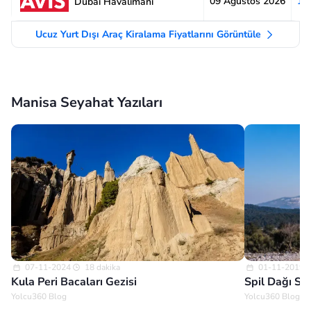
09 Ağustos 2026
1.
Dubai Havalimanı
Ucuz Yurt Dışı Araç Kiralama Fiyatlarını Görüntüle
Manisa Seyahat Yazıları
07-11-2024
18 dakika
01-11-2019
Kula Peri Bacaları Gezisi
Spil Dağı Se
Yolcu360 Blog
Yolcu360 Blog