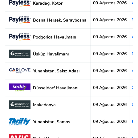
09 Ağustos 2026
4.
Karadağ, Kotor
09 Ağustos 2026
3.
Bosna Hersek, Saraybosna
09 Ağustos 2026
4.
Podgorica Havalimanı
09 Ağustos 2026
3.
Üsküp Havalimanı
09 Ağustos 2026
4.
Yunanistan, Sakız Adası
09 Ağustos 2026
2.
Düsseldorf Havalimanı
09 Ağustos 2026
3.
Makedonya
09 Ağustos 2026
6.
Yunanistan, Samos