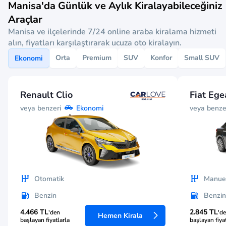
Manisa'da Günlük ve Aylık Kiralayabileceğiniz
Araçlar
Manisa ve ilçelerinde 7/24 online araba kiralama hizmeti
alın, fiyatları karşılaştırarak ucuza oto kiralayın.
Orta
Premium
SUV
Konfor
Small SUV
Ekonomi
Renault Clio
Fiat Ege
veya benzeri
veya benze
Ekonomi
Otomatik
Manue
Benzin
Benzin
4.466 TL
2.845 TL
'den
'd
Hemen Kirala
başlayan fiyatlarla
başlayan fiya