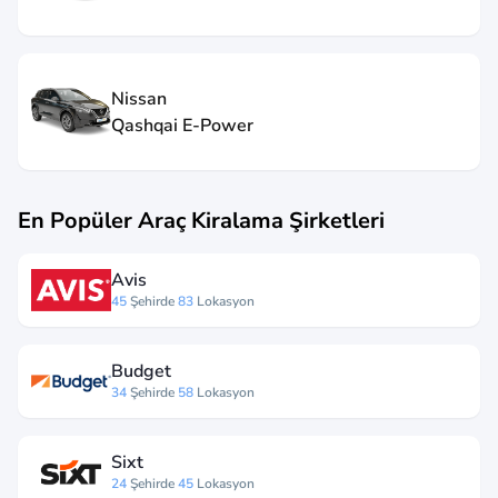
Nissan
Qashqai E-Power
En Popüler Araç Kiralama Şirketleri
Avis
45
Şehirde
83
Lokasyon
Budget
34
Şehirde
58
Lokasyon
Sixt
24
Şehirde
45
Lokasyon