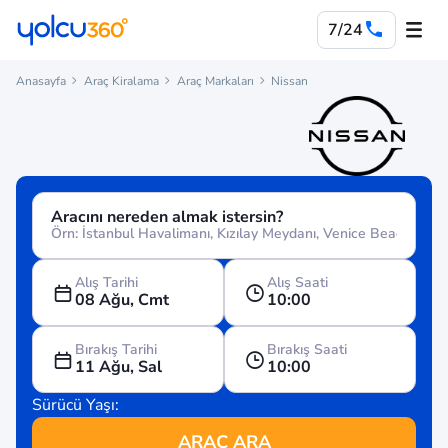
7/24
Anasayfa
Araç Kiralama
Araç Markaları
Nissan
Aracını nereden almak istersin?
Alış Tarihi
Alış Saati
08 Ağu, Cmt
10:00
Bırakış Tarihi
Bırakış Saati
11 Ağu, Sal
10:00
Sürücü Yaşı:
ARAÇ ARA