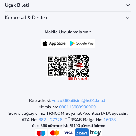
Uçak Bileti
Kurumsal & Destek
Mobile Uygulamalarımız
Kep adresi:
yolcu360bilisim@hs01.kep.tr
Mersis no:
0981139899000001
Servis sağlayıcımız TRNCOM Seyahat Acentası IATA üyesidir.
IATA No:
882 - 27226
TÜRSAB Belge No:
16078
Yolcu360 güvencesiyle %100 güvenli ödeme