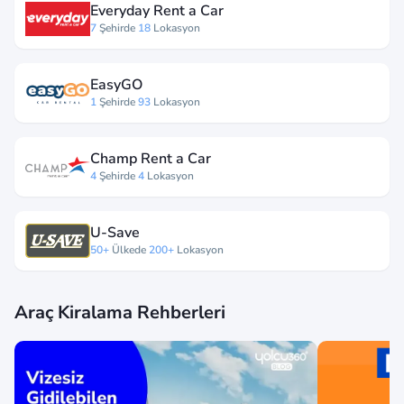
Everyday Rent a Car
7
Şehirde
18
Lokasyon
EasyGO
1
Şehirde
93
Lokasyon
Champ Rent a Car
4
Şehirde
4
Lokasyon
U-Save
50+
Ülkede
200+
Lokasyon
Araç Kiralama Rehberleri