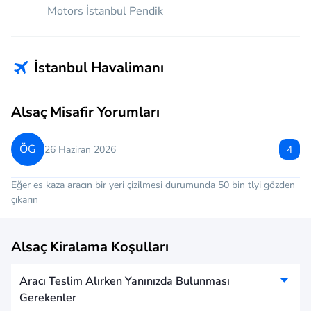
Motors İstanbul Pendik
İstanbul Havalimanı
Telefon :
+905324006289
Adres :
Tayakadın, Terminal Caddesi No:1, 34283
Alsaç Misafir Yorumları
Arnavutköy/İstanbul
ÖG
26 Haziran 2026
4
Kadıköy
Eğer es kaza aracın bir yeri çizilmesi durumunda 50 bin tlyi gözden
çıkarın
Telefon :
+905324006289
Adres :
Sahrayı Cedit, 34000 Kadıköy/İstanbul
Alsaç Kiralama Koşulları
Aracı Teslim Alırken Yanınızda Bulunması
Gerekenler