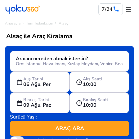
7/24
Anasayfa
Tüm Tedarikçiler
Alsaç
Alsaç ile Araç Kiralama
Aracını nereden almak istersin?
Alış Tarihi
Alış Saati
06 Ağu, Per
10:00
Bırakış Tarihi
Bırakış Saati
09 Ağu, Paz
10:00
Sürücü Yaşı:
ARAÇ ARA