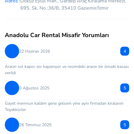
Adres :
Dokuz Eylül Mah., Gardep Araç Kiralama Merkezi,
695. Sk. No.:36/B, 35410 Gaziemir/İzmir
Anadolu Car Rental Misafir Yorumları
22 Haziran 2026
4
Aracın sol kapısı zor kapanıyor ve resimdeki aracın bir önceki kasası
verildi
3 Ağustos 2025
5
Gayet memnun kaldım gene gelsem yine aynı firmadan kiralarım
Teşekkürler
26 Temmuz 2025
5