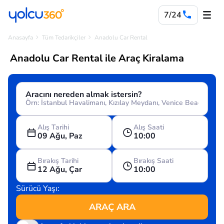
7/24
Anasayfa
Tüm Tedarikçiler
Anadolu Car Rental
Anadolu Car Rental ile Araç Kiralama
Aracını nereden almak istersin?
Alış Tarihi
Alış Saati
09 Ağu, Paz
10:00
Bırakış Tarihi
Bırakış Saati
12 Ağu, Çar
10:00
Sürücü Yaşı:
ARAÇ ARA