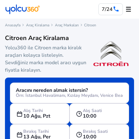
7/24
Anasayfa
Araç Kiralama
Araç Markaları
Citroen
Citroen Araç Kiralama
Yolcu360 ile Citroen marka kiralık
araçları kolayca listeleyin.
Sevdiğiniz marka model aracı uygun
fiyatla kiralayın.
Aracını nereden almak istersin?
Alış Tarihi
Alış Saati
10 Ağu, Pzt
10:00
Bırakış Tarihi
Bırakış Saati
13 Ağu, Per
10:00