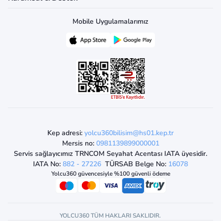
Mobile Uygulamalarımız
Kep adresi:
yolcu360bilisim@hs01.kep.tr
Mersis no:
0981139899000001
Servis sağlayıcımız TRNCOM Seyahat Acentası IATA üyesidir.
IATA No:
882 - 27226
TÜRSAB Belge No:
16078
Yolcu360 güvencesiyle %100 güvenli ödeme
YOLCU360 TÜM HAKLARI SAKLIDIR.