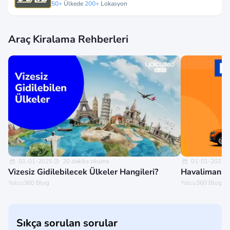
50+
Ülkede
200+
Lokasyon
Araç Kiralama Rehberleri
01-01-2025
20 dakika okuma
01-01-2025
Vizesiz Gidilebilecek Ülkeler Hangileri?
Havalimanınd
Yolcu360 Blog
Yolcu360 Blog
Sıkça sorulan sorular