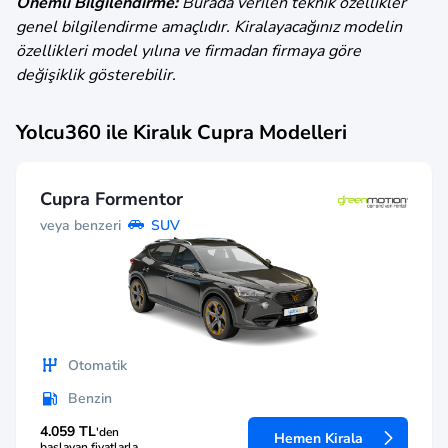
Önemli Bilgilendirme:
Burada verilen teknik özellikler
genel bilgilendirme amaçlıdır. Kiralayacağınız modelin
özellikleri model yılına ve firmadan firmaya göre
değişiklik gösterebilir.
Yolcu360 ile Kiralık
Cupra
Modelleri
Cupra Formentor
veya benzeri
SUV
Otomatik
Benzin
4.059 TL
'den
Hemen Kirala
başlayan fiyatlarla