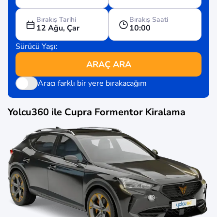
Bırakış Tarihi
Bırakış Saati
12 Ağu, Çar
10:00
Sürücü Yaşı:
ARAÇ ARA
Aracı farklı bir yere bırakacağım
Yolcu360 ile
Cupra Formentor
Kiralama