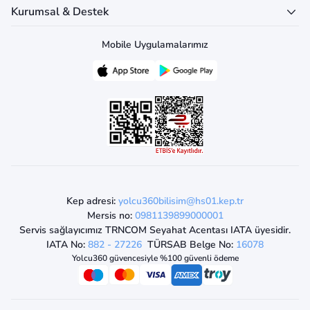
Kurumsal & Destek
Mobile Uygulamalarımız
Kep adresi:
yolcu360bilisim@hs01.kep.tr
Mersis no:
0981139899000001
Servis sağlayıcımız TRNCOM Seyahat Acentası IATA üyesidir.
IATA No:
882 - 27226
TÜRSAB Belge No:
16078
Yolcu360 güvencesiyle %100 güvenli ödeme