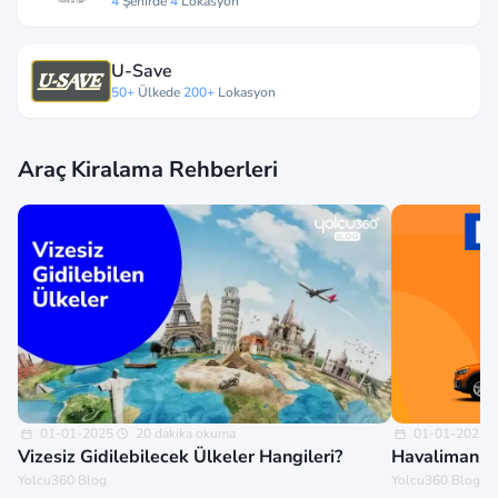
4
Şehirde
4
Lokasyon
U-Save
50+
Ülkede
200+
Lokasyon
Araç Kiralama Rehberleri
01-01-2025
20 dakika okuma
01-01-2025
Vizesiz Gidilebilecek Ülkeler Hangileri?
Havalimanınd
Yolcu360 Blog
Yolcu360 Blog