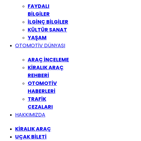
FAYDALI
BİLGİLER
İLGİNÇ BİLGİLER
KÜLTÜR SANAT
YAŞAM
OTOMOTİV DÜNYASI
ARAÇ İNCELEME
KİRALIK ARAÇ
REHBERİ
OTOMOTİV
HABERLERİ
TRAFİK
CEZALARI
HAKKIMIZDA
KİRALIK ARAÇ
UÇAK BİLETİ