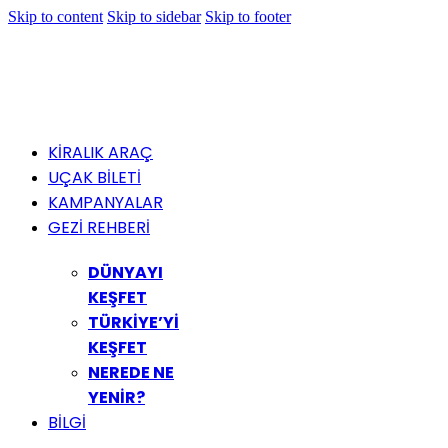
Skip to content
Skip to sidebar
Skip to footer
KİRALIK ARAÇ
UÇAK BİLETİ
KAMPANYALAR
GEZİ REHBERİ
DÜNYAYI
KEŞFET
TÜRKİYE’Yİ
KEŞFET
NEREDE NE
YENİR?
BİLGİ