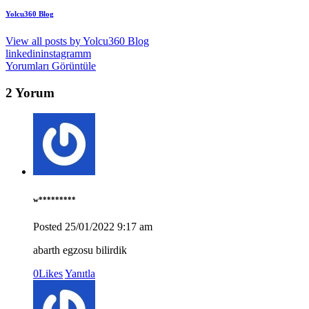
Yolcu360 Blog
View all posts by
Yolcu360 Blog
linkedin
instagramm
Yorumları Görüntüle
2 Yorum
w*********
Posted
25/01/2022
9:17 am
abarth egzosu bilirdik
0
Likes
Yanıtla