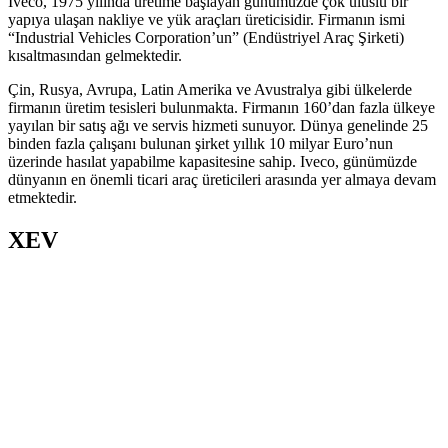
Iveco, 1975 yılında üretime başlayan günümüzde çok uluslu bir
yapıya ulaşan nakliye ve yük araçları üreticisidir. Firmanın ismi
“Industrial Vehicles Corporation’un” (Endüstriyel Araç Şirketi)
kısaltmasından gelmektedir.
Çin, Rusya, Avrupa, Latin Amerika ve Avustralya gibi ülkelerde
firmanın üretim tesisleri bulunmakta.
Firmanın 160’dan fazla ülkeye
yayılan bir satış ağı ve servis hizmeti sunuyor. Dünya genelinde 25
binden fazla çalışanı bulunan şirket yıllık 10 milyar Euro’nun
üzerinde hasılat yapabilme kapasitesine sahip.
Iveco, günümüzde
dünyanın en önemli ticari araç üreticileri arasında yer almaya devam
etmektedir.
XEV