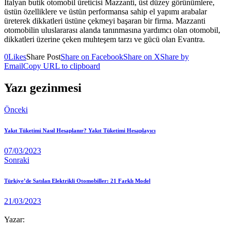
İtalyan butik otomobil üreticisi Mazzanti, üst düzey görünümlere,
üstün özelliklere ve üstün performansa sahip el yapımı arabalar
üreterek dikkatleri üstüne çekmeyi başaran bir firma. Mazzanti
otomobilin uluslararası alanda tanınmasına yardımcı olan otomobil,
dikkatleri üzerine çeken muhteşem tarzı ve gücü olan Evantra.
0
Likes
Share Post
Share on Facebook
Share on X
Share by
Email
Copy URL to clipboard
Yazı gezinmesi
Önceki
Yakıt Tüketimi Nasıl Hesaplanır? Yakıt Tüketimi Hesaplayıcı
07/03/2023
Sonraki
Türkiye’de Satılan Elektrikli Otomobiller: 21 Farklı Model
21/03/2023
Yazar: