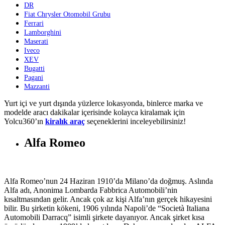
DR
Fiat Chrysler Otomobil Grubu
Ferrari
Lamborghini
Maserati
Iveco
XEV
Bugatti
Pagani
Mazzanti
Yurt içi ve yurt dışında yüzlerce lokasyonda, binlerce marka ve
modelde aracı dakikalar içerisinde kolayca kiralamak için
Yolcu360’ın
kiralık araç
seçeneklerini inceleyebilirsiniz!
Alfa Romeo
Alfa Romeo’nun 24 Haziran 1910’da Milano’da doğmuş. Aslında
Alfa adı, Anonima Lombarda Fabbrica Automobili’nin
kısaltmasından gelir. Ancak çok az kişi Alfa’nın gerçek hikayesini
bilir. Bu şirketin kökeni, 1906 yılında Napoli’de “Società Italiana
Automobili Darracq” isimli şirkete dayanıyor. Ancak şirket kısa