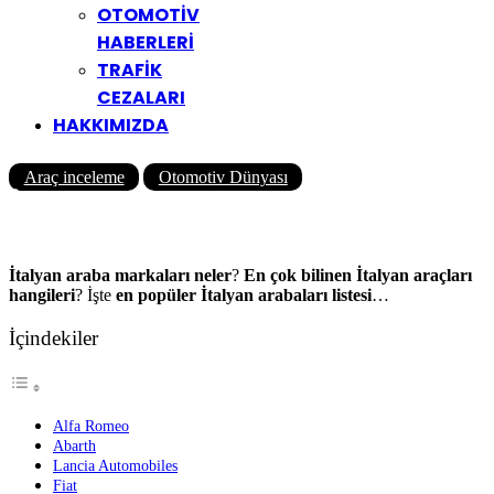
OTOMOTİV
HABERLERİ
TRAFİK
CEZALARI
HAKKIMIZDA
Araç inceleme
Otomotiv Dünyası
İtalyan Araba Markaları
Yazar
Yolcu360 Blog
16/03/2023
2
2K
7 Dk
İtalyan araba markaları neler
?
En çok bilinen
İtalyan araçları
hangileri
? İşte
en popüler İtalyan
arabaları listesi
…
İçindekiler
Alfa Romeo
Abarth
Lancia Automobiles
Fiat