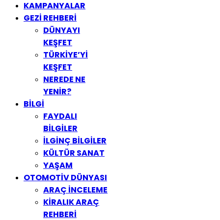
KAMPANYALAR
GEZİ REHBERİ
DÜNYAYI
KEŞFET
TÜRKİYE’Yİ
KEŞFET
NEREDE NE
YENİR?
BİLGİ
FAYDALI
BİLGİLER
İLGİNÇ BİLGİLER
KÜLTÜR SANAT
YAŞAM
OTOMOTİV DÜNYASI
ARAÇ İNCELEME
KİRALIK ARAÇ
REHBERİ