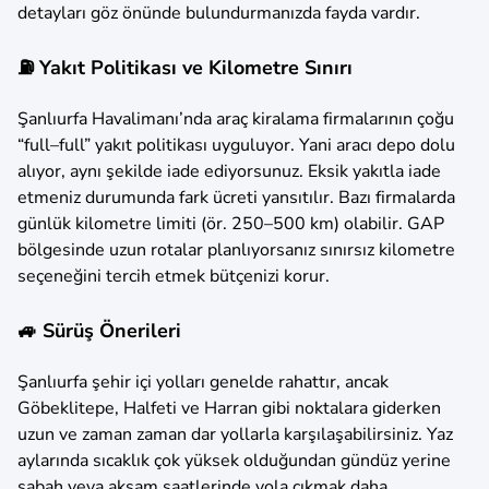
detayları göz önünde bulundurmanızda fayda vardır.
⛽ Yakıt Politikası ve Kilometre Sınırı
Şanlıurfa Havalimanı’nda araç kiralama firmalarının çoğu
“full–full” yakıt politikası uyguluyor. Yani aracı depo dolu
alıyor, aynı şekilde iade ediyorsunuz. Eksik yakıtla iade
etmeniz durumunda fark ücreti yansıtılır. Bazı firmalarda
günlük kilometre limiti (ör. 250–500 km) olabilir. GAP
bölgesinde uzun rotalar planlıyorsanız sınırsız kilometre
seçeneğini tercih etmek bütçenizi korur.
🚙 Sürüş Önerileri
Şanlıurfa şehir içi yolları genelde rahattır, ancak
Göbeklitepe, Halfeti ve Harran gibi noktalara giderken
uzun ve zaman zaman dar yollarla karşılaşabilirsiniz. Yaz
aylarında sıcaklık çok yüksek olduğundan gündüz yerine
sabah veya akşam saatlerinde yola çıkmak daha