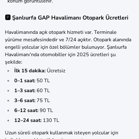
konum görüntülenir.
🅿️ Şanlıurfa GAP Havalimanı Otopark Ücretleri
Havalimanında açık otopark hizmeti var. Terminale
yürüme mesafesindedir ve 7/24 açıktır. Otopark alanında
engelli yolcular için özel bölümler bulunuyor. Şanlıurfa
Havalimanı'nda otomobiller için 2025 ücretleri şu
şekilde:
İlk 15 dakika:
Ücretsiz
0–1 saat:
50 TL
1–3 saat:
60 TL
3–6 saat:
75 TL
6–12 saat:
90 TL
12–24 saat:
130 TL
Uzun süreli otopark kullanmak isteyen yolcular için