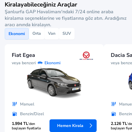
Kiralayabileceğiniz Araçlar
Şanlıurfa GAP Havalimanı'ndaki 7/24 online araba
kiralama seçeneklerine ve fiyatlarına göz atın. Aradığınız
aracı anında kiralayın.
Orta
Van
SUV
Ekonomi
Fiat Egea
Dacia S
veya benzeri
veya benze
Ekonomi
Manuel
Manue
Benzin/Dizel
Benzin
1.994 TL
2.126 TL
'den
'd
Hemen Kirala
başlayan fiyatlarla
başlayan fiya