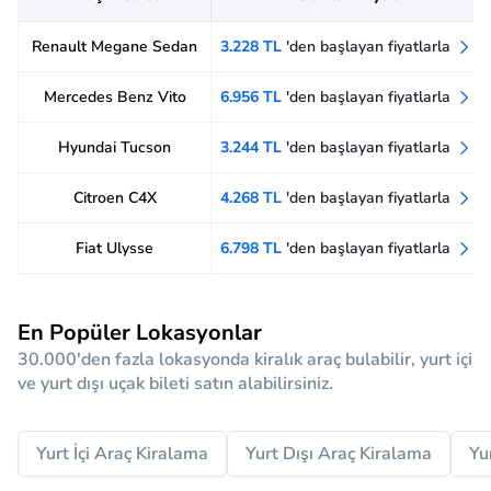
Renault Megane Sedan
3.228 TL
'den başlayan fiyatlarla
Mercedes Benz Vito
6.956 TL
'den başlayan fiyatlarla
Hyundai Tucson
3.244 TL
'den başlayan fiyatlarla
Citroen C4X
4.268 TL
'den başlayan fiyatlarla
Fiat Ulysse
6.798 TL
'den başlayan fiyatlarla
En Popüler Lokasyonlar
30.000'den fazla lokasyonda kiralık araç bulabilir, yurt içi
ve yurt dışı uçak bileti satın alabilirsiniz.
Yurt İçi Araç Kiralama
Yurt Dışı Araç Kiralama
Yu