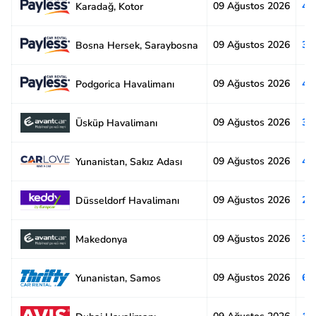
09 Ağustos 2026
4.
Karadağ, Kotor
09 Ağustos 2026
3.
Bosna Hersek, Saraybosna
09 Ağustos 2026
4.
Podgorica Havalimanı
09 Ağustos 2026
3.
Üsküp Havalimanı
09 Ağustos 2026
4.
Yunanistan, Sakız Adası
09 Ağustos 2026
2.
Düsseldorf Havalimanı
09 Ağustos 2026
3.
Makedonya
09 Ağustos 2026
6.
Yunanistan, Samos