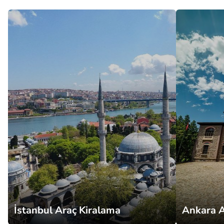
İstanbul Araç Kiralama
Ankara A