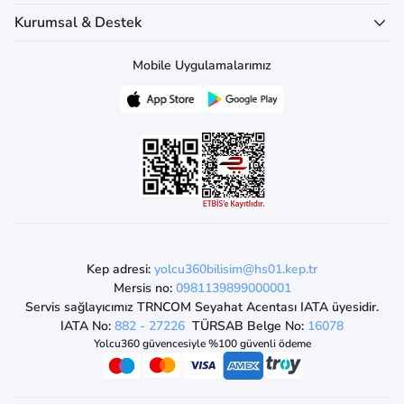
Kurumsal & Destek
Mobile Uygulamalarımız
Kep adresi:
yolcu360bilisim@hs01.kep.tr
Mersis no:
0981139899000001
Servis sağlayıcımız TRNCOM Seyahat Acentası IATA üyesidir.
IATA No:
882 - 27226
TÜRSAB Belge No:
16078
Yolcu360 güvencesiyle %100 güvenli ödeme