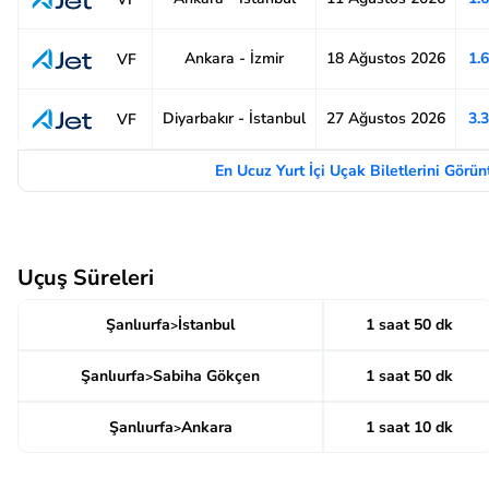
Ankara - İzmir
18 Ağustos 2026
1.
VF
Diyarbakır - İstanbul
27 Ağustos 2026
3.
VF
En Ucuz Yurt İçi Uçak Biletlerini Görü
Uçuş Süreleri
Şanlıurfa
İstanbul
1 saat 50 dk
>
Şanlıurfa
Sabiha Gökçen
1 saat 50 dk
>
Şanlıurfa
Ankara
1 saat 10 dk
>