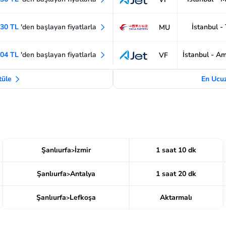
630 TL
'den başlayan fiyatlarla
İstanbul -
MU
304 TL
'den başlayan fiyatlarla
İstanbul - A
VF
ntüle
En Ucuz
Şanlıurfa
İzmir
1 saat 10 dk
>
Şanlıurfa
Antalya
1 saat 20 dk
>
Şanlıurfa
Lefkoşa
Aktarmalı
>