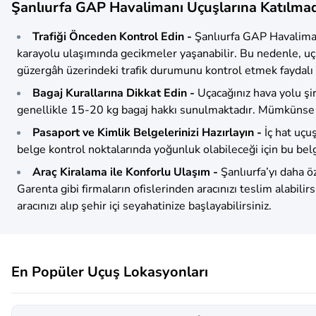
Şanlıurfa GAP Havalimanı Uçuşlarına Katılma
Trafiği Önceden Kontrol Edin -
Şanlıurfa GAP Havaliman
karayolu ulaşımında gecikmeler yaşanabilir. Bu nedenle, uçu
güzergâh üzerindeki trafik durumunu kontrol etmek faydalı 
Bagaj Kurallarına Dikkat Edin -
Uçacağınız hava yolu şi
genellikle 15-20 kg bagaj hakkı sunulmaktadır. Mümkünse on
Pasaport ve Kimlik Belgelerinizi Hazırlayın -
İç hat uçu
belge kontrol noktalarında yoğunluk olabileceği için bu belg
Araç Kiralama ile Konforlu Ulaşım -
Şanlıurfa’yı daha ö
Garenta gibi firmaların ofislerinden aracınızı teslim alabi
aracınızı alıp şehir içi seyahatinize başlayabilirsiniz.
En Popüler Uçuş Lokasyonları