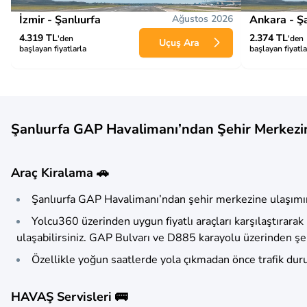
İzmir - Şanlıurfa
Ağustos 2026
Ankara - Şa
4.319 TL
2.374 TL
'den
'den
Uçuş Ara
başlayan fiyatlarla
başlayan fiyatla
Şanlıurfa GAP Havalimanı’ndan Şehir Merkezi
Araç Kiralama 🚗
Şanlıurfa GAP Havalimanı’ndan şehir merkezine ulaşımın 
Yolcu360 üzerinden uygun fiyatlı araçları karşılaştırara
ulaşabilirsiniz. GAP Bulvarı ve D885 karayolu üzerinden şeh
Özellikle yoğun saatlerde yola çıkmadan önce trafik du
HAVAŞ Servisleri 🚌