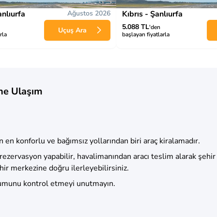
nlıurfa
Ağustos 2026
Kıbrıs - Şanlıurfa
5.088 TL
'den
Uçuş Ara
rla
başlayan fiyatlarla
ne Ulaşım
en konforlu ve bağımsız yollarından biri araç kiralamadır.
k rezervasyon yapabilir, havalimanından aracı teslim alarak şehi
ir merkezine doğru ilerleyebilirsiniz.
rumunu kontrol etmeyi unutmayın.