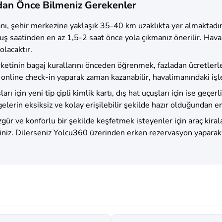
dan Önce Bilmeniz Gerekenler
ı, şehir merkezine yaklaşık 35-40 km uzaklıkta yer almaktadır. 
ş saatinden en az 1,5-2 saat önce yola çıkmanız önerilir. Havaş
olacaktır.
rketinin bagaj kurallarını önceden öğrenmek, fazladan ücretlerl
line check-in yaparak zaman kazanabilir, havalimanındaki işlem 
şları için yeni tip çipli kimlik kartı, dış hat uçuşları için ise ge
elerin eksiksiz ve kolay erişilebilir şekilde hazır olduğundan e
zgür ve konforlu bir şekilde keşfetmek isteyenler için araç kira
lirsiniz. Dilerseniz Yolcu360 üzerinden erken rezervasyon yapar