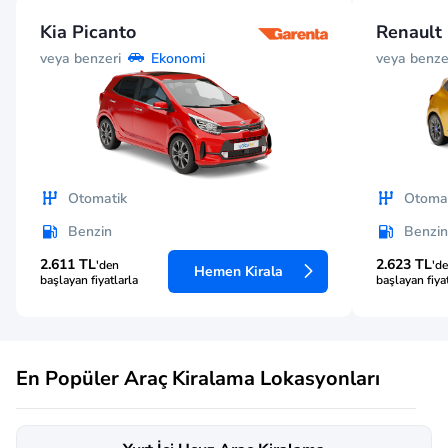
Kia Picanto
Renault 
veya benzeri
veya benze
Ekonomi
Otomatik
Otomat
Benzin
Benzin
2.611 TL
2.623 TL
'den
'd
Hemen Kirala
başlayan fiyatlarla
başlayan fiya
En Popüler Araç Kiralama Lokasyonları