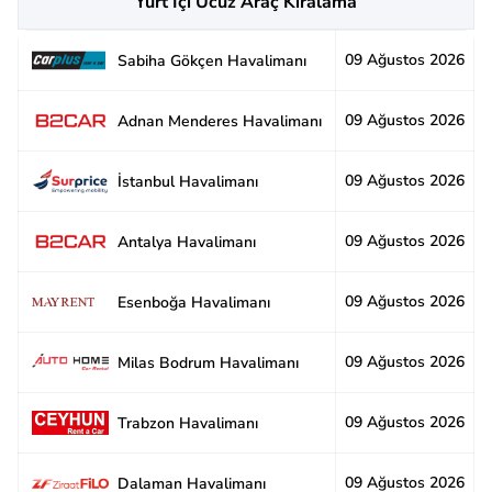
Yurt İçi Ucuz Araç Kiralama
09 Ağustos 2026
2
Sabiha Gökçen Havalimanı
09 Ağustos 2026
2
Adnan Menderes Havalimanı
09 Ağustos 2026
2
İstanbul Havalimanı
09 Ağustos 2026
2
Antalya Havalimanı
09 Ağustos 2026
2
Esenboğa Havalimanı
09 Ağustos 2026
2
Milas Bodrum Havalimanı
09 Ağustos 2026
2
Trabzon Havalimanı
09 Ağustos 2026
3
Dalaman Havalimanı