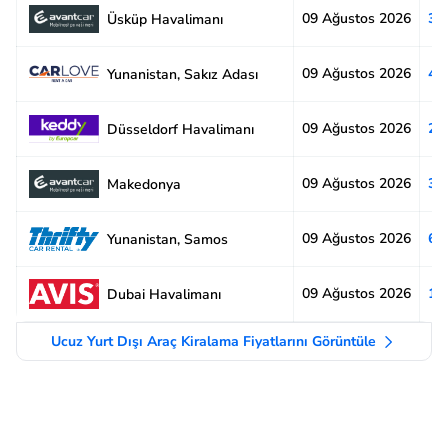
09 Ağustos 2026
3.
Üsküp Havalimanı
09 Ağustos 2026
4.
Yunanistan, Sakız Adası
09 Ağustos 2026
2.
Düsseldorf Havalimanı
09 Ağustos 2026
3.
Makedonya
09 Ağustos 2026
6.
Yunanistan, Samos
09 Ağustos 2026
1.
Dubai Havalimanı
Ucuz Yurt Dışı Araç Kiralama Fiyatlarını Görüntüle