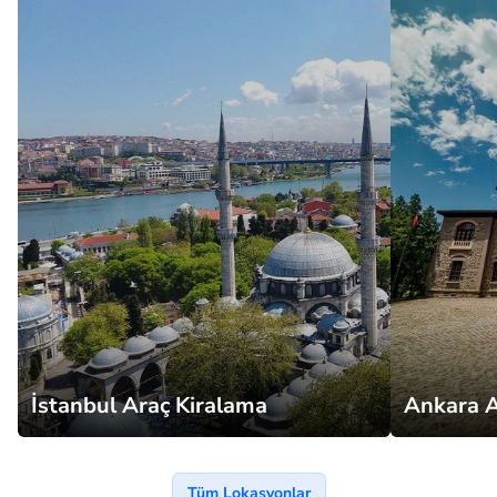
İstanbul Araç Kiralama
Ankara A
Tüm Lokasyonlar