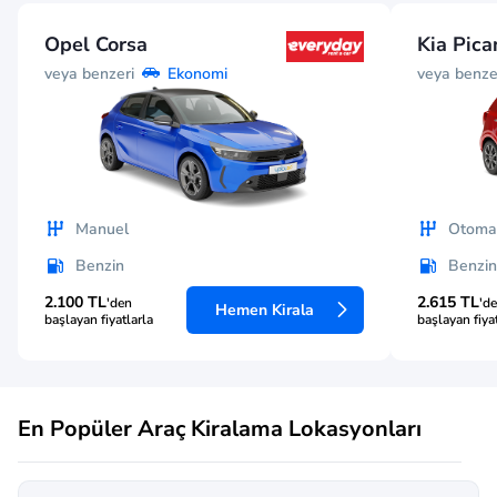
Opel Corsa
Kia Pica
veya benzeri
veya benze
Ekonomi
Manuel
Otomat
Benzin
Benzin
2.100 TL
2.615 TL
'den
'd
Hemen Kirala
başlayan fiyatlarla
başlayan fiya
En Popüler Araç Kiralama Lokasyonları