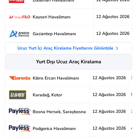
Dalaman Havalimanı
12 Ağustos 2026
3
Kayseri Havalimanı
12 Ağustos 2026
2
Gaziantep Havalimanı
Ucuz Yurt İçi Araç Kiralama Fiyatlarını Görüntüle
Yurt Dışı Ucuz Araç Kiralama
12 Ağustos 2026
3.
Kıbrıs Ercan Havalimanı
12 Ağustos 2026
5.
Karadağ, Kotor
12 Ağustos 2026
3.
Bosna Hersek, Saraybosna
12 Ağustos 2026
4.
Podgorica Havalimanı