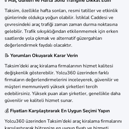
🚦
Maç Günleri ve Hafta Sonu Trafiğine Dikkat Edin
Taksim, özellikle hafta sonları, resmi tatiller ve etkinlik
günlerinde oldukça yoğun olabilir. İstiklal Caddesi ve
çevresindeki araç trafiği zaman zaman durma noktasına
gelebilir. Trafik sıkışıklığından etkilenmemek için erken
saatlerde yola çıkmak ve alternatif güzergahları
değerlendirmek faydalı olacaktır.
📝
Yorumları Okuyarak Karar Verin
Taksim’deki araç kiralama firmalarının hizmet kalitesi
değişkenlik gösterebilir. Yolcu360 üzerinden farklı
firmaların değerlendirmelerini inceleyerek, güvenilir ve
müşteri memnuniyeti yüksek şirketleri tercih
edebilirsiniz. Yüksek puan alan şirketler, genellikle daha
güvenilir ve kaliteli hizmet sunar.
💰
Fiyatları Karşılaştırarak En Uygun Seçimi Yapın
Yolcu360 üzerinden Taksim’deki araç kiralama firmalarını
karşılaştırarak bütçenize en uygun fiyatı ve hizmeti