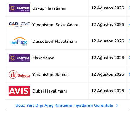
12 Ağustos 2026
3.
Üsküp Havalimanı
12 Ağustos 2026
4.
Yunanistan, Sakız Adası
12 Ağustos 2026
2.
Düsseldorf Havalimanı
12 Ağustos 2026
3.
Makedonya
12 Ağustos 2026
5.
Yunanistan, Samos
12 Ağustos 2026
1.
Dubai Havalimanı
Ucuz Yurt Dışı Araç Kiralama Fiyatlarını Görüntüle