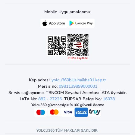
Mobile Uygulamalarımız
Kep adresi:
yolcu360bilisim@hs01.kep.tr
Mersis no:
0981139899000001
Servis sağlayıcımız TRNCOM Seyahat Acentası IATA üyesidir.
IATA No:
882 - 27226
TÜRSAB Belge No:
16078
Yolcu360 güvencesiyle %100 güvenli ödeme
YOLCU360 TÜM HAKLARI SAKLIDIR.