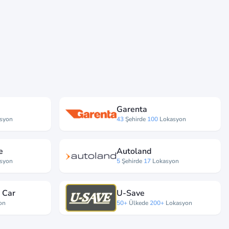
Garenta
syon
43
Şehirde
100
Lokasyon
e
Autoland
syon
5
Şehirde
17
Lokasyon
 Car
U-Save
on
50+
Ülkede
200+
Lokasyon