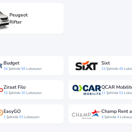
Peugeot
Rifter
Budget
Sixt
34
Şehirde
58
Lokasyon
24
Şehirde
45
Loka
Ziraat Filo
QCAR Mobilit
15
Şehirde
30
Lokasyon
12
Şehirde
53
Loka
EasyGO
Champ Rent a
1
Şehirde
93
Lokasyon
4
Şehirde
4
Lokasy