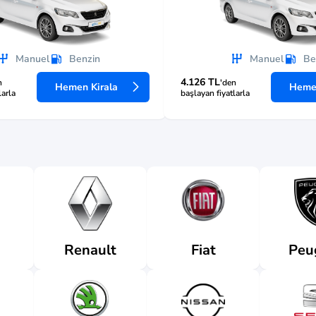
Manuel
Benzin
Manuel
Be
4.126 TL
n
'den
Hemen Kirala
Hemen
larla
başlayan fiyatlarla
Renault
Fiat
Peu