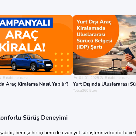
5 dakika okuma
01-01-2025
5 dakika okuma
a Araç Kiralama Nasıl Yapılır?
Yurt Dışında Uluslararası S
Yolcu360 Blog
Konforlu Sürüş Deneyimi
bilir, hem şehir içi hem de uzun yol sürüşlerinizi konforlu ve h