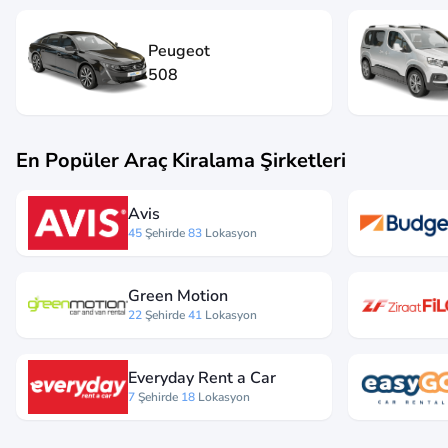
Peugeot
508
En Popüler Araç Kiralama Şirketleri
Avis
45
Şehirde
83
Lokasyon
Green Motion
22
Şehirde
41
Lokasyon
Everyday Rent a Car
7
Şehirde
18
Lokasyon