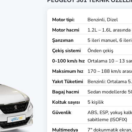
PEUGEOT 301 TEKNİK ÖZELLİK
Motor tipi:
Benzinli, Dizel
Motor hacmi
1.2L – 1.6L arasında
Şanzıman
5 ileri manuel, 6 ile
Çekiş sistemi
Önden çekiş
0-100 km/s hız
Ortalama 10 – 13 sani
Maksimum hız
170 – 188 km/s aras
Yakıt Tüketimi
Benzinli: Ortalama 5.
Bagaj hacmi
Sedan modellerde 50
Koltuk sayısı
5 kişilik
Güvenlik
ABS, ESP, yokuş kalkı
sabitleme (ISOFIX)
Multimedya
7" dokunmatik ekran,