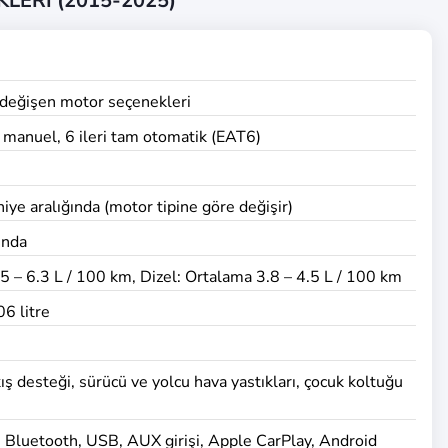
LERİ (2015-2025)
 değişen motor seçenekleri
ri manuel, 6 ileri tam otomatik (EAT6)
ye aralığında (motor tipine göre değişir)
ında
5 – 6.3 L / 100 km, Dizel: Ortalama 3.8 – 4.5 L / 100 km
6 litre
ş desteği, sürücü ve yolcu hava yastıkları, çocuk koltuğu
 Bluetooth, USB, AUX girişi, Apple CarPlay, Android