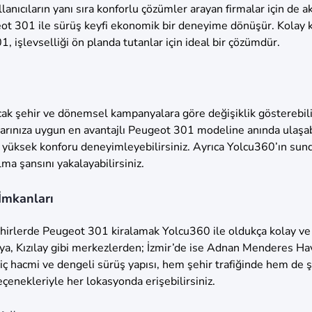
ıcıların yanı sıra konforlu çözümler arayan firmalar için de akıll
eot 301 ile sürüş keyfi ekonomik bir deneyime dönüşür. Kolay 
, işlevselliği ön planda tutanlar için ideal bir çözümdür.
ınacak şehir ve dönemsel kampanyalara göre değişiklik göstereb
açlarınıza uygun en avantajlı Peugeot 301 modeline anında ulaşa
e yüksek konforu deneyimleyebilirsiniz. Ayrıca Yolcu360’ın s
lma şansını yakalayabilirsiniz.
 İmkanları
ehirlerde Peugeot 301 kiralamak Yolcu360 ile oldukça kolay ve 
, Kızılay gibi merkezlerden; İzmir’de ise Adnan Menderes Hav
ş iç hacmi ve dengeli sürüş yapısı, hem şehir trafiğinde hem de ş
çenekleriyle her lokasyonda erişebilirsiniz.