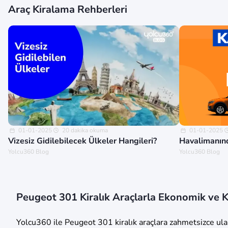
Araç Kiralama Rehberleri
01-01-2025
20 dakika okuma
01-01-2025
Vizesiz Gidilebilecek Ülkeler Hangileri?
Havalimanınd
Yolcu360 Blog
Yolcu360 Blog
Peugeot 301 Kiralık Araçlarla Ekonomik ve 
Yolcu360 ile Peugeot 301 kiralık araçlara zahmetsizce ulaşa