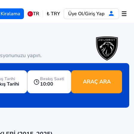
 Kiralama
TR
₺
TRY
Üye Ol/Giriş Yap
vasyonunuzu yapın.
ış Tarihi
Bırakış Saati
ARAÇ ARA
kış Tarihi
10:00