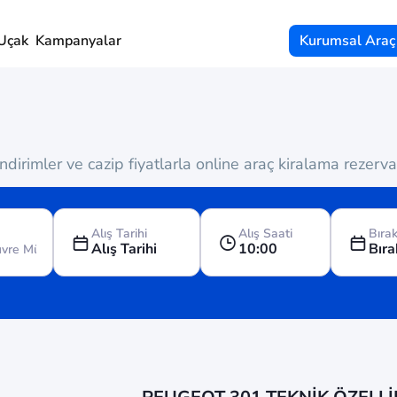
Uçak
Kampanyalar
Kurumsal Araç
dirimler ve cazip fiyatlarla online araç kiralama rezer
Alış Tarihi
Alış Saati
Bırak
Alış Tarihi
10:00
Bıra