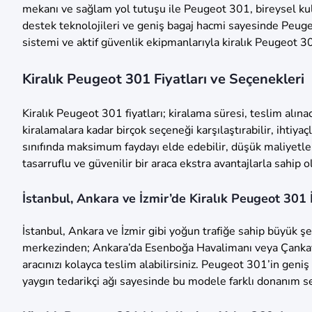
mekanı ve sağlam yol tutuşu ile Peugeot 301, bireysel kullan
destek teknolojileri ve geniş bagaj hacmi sayesinde Peug
sistemi ve aktif güvenlik ekipmanlarıyla kiralık Peugeot 301
Kiralık Peugeot 301 Fiyatları ve Seçenekleri
Kiralık Peugeot 301 fiyatları; kiralama süresi, teslim al
kiralamalara kadar birçok seçeneği karşılaştırabilir, ihtiy
sınıfında maksimum faydayı elde edebilir, düşük maliyetl
tasarruflu ve güvenilir bir araca ekstra avantajlarla sahip o
İstanbul, Ankara ve İzmir’de Kiralık Peugeot 301
İstanbul, Ankara ve İzmir gibi yoğun trafiğe sahip büyük ş
merkezinden; Ankara’da Esenboğa Havalimanı veya Çankaya
aracınızı kolayca teslim alabilirsiniz. Peugeot 301’in geni
yaygın tedarikçi ağı sayesinde bu modele farklı donanım se