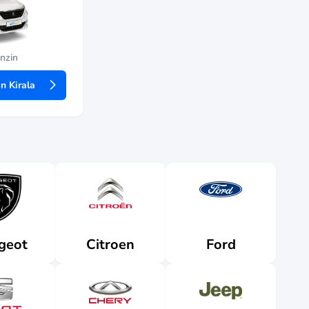
nzin
 Kirala
geot
Citroen
Ford