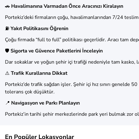
🚗
Havalimanına Varmadan Önce Aracınızı Kiralayın
Portekiz’deki firmaların çoğu, havalimanlarından 7/24 teslim v
⛽
Yakıt Politikasını Öğrenin
Çoğu firmada “full to full” politikası geçerlidir. Aracı tam 
🛡️
Sigorta ve Güvence Paketlerini İnceleyin
Dar sokaklar ve yoğun şehir içi trafiği nedeniyle tam kasko, l
⚠️
Trafik Kurallarına Dikkat
Portekiz’de trafik sağdan işler. Şehir içi hız sınırı genelde 
tolerans çok düşüktür.
📍
Navigasyon ve Parkı Planlayın
Portekiz’in tarihi şehir merkezlerinde park yeri bulmak zor ola
En Popüler Lokasyonlar