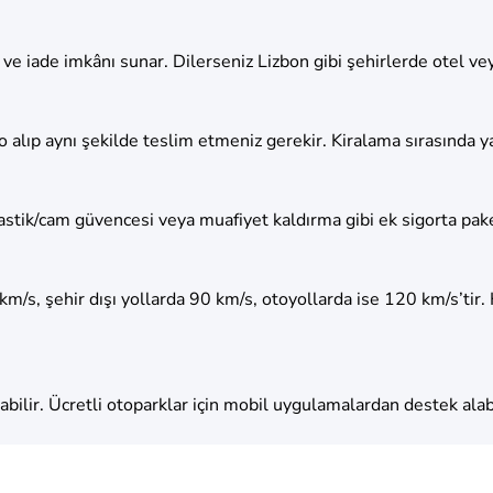
e iade imkânı sunar. Dilerseniz Lizbon gibi şehirlerde otel veya
depo alıp aynı şekilde teslim etmeniz gerekir. Kiralama sırasınd
astik/cam güvencesi veya muafiyet kaldırma gibi ek sigorta paket
50 km/s, şehir dışı yollarda 90 km/s, otoyollarda ise 120 km/s’tir
bilir. Ücretli otoparklar için mobil uygulamalardan destek alabil