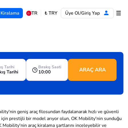
 Kiralama
TR
₺
TRY
Üye Ol/Giriş Yap
ış Tarihi
Bırakış Saati
ARAÇ ARA
kış Tarihi
10:00
ty'nin geniş araç filosundan faydalanarak hızlı ve güvenli
iz için prestijli bir model arıyor olun, OK Mobility'nin sunduğu
Mobility'nin araç kiralama şartlarını inceleyebilir ve