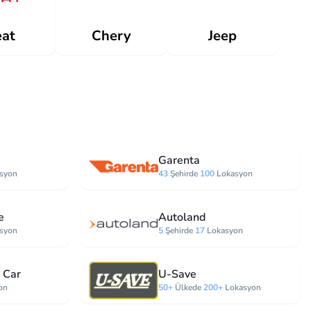
at
Jeep
Chery
Garenta
syon
43
Şehirde
100
Lokasyon
e
Autoland
syon
5
Şehirde
17
Lokasyon
 Car
U-Save
on
50+
Ülkede
200+
Lokasyon