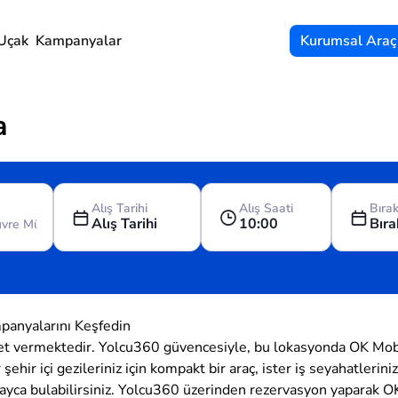
Uçak
Kampanyalar
Kurumsal Araç
a
Alış Tarihi
Alış Saati
Bırak
Alış Tarihi
10:00
Bıra
mpanyalarını Keşfedin
t vermektedir. Yolcu360 güvencesiyle, bu lokasyonda OK Mobili
 şehir içi gezileriniz için kompakt bir araç, ister iş seyahatlerin
layca bulabilirsiniz. Yolcu360 üzerinden rezervasyon yaparak OK 