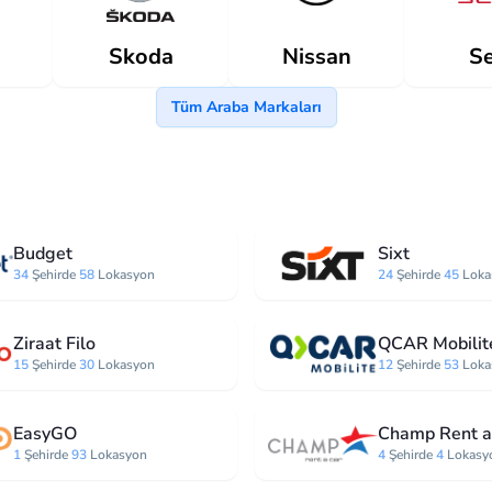
Skoda
Nissan
Se
Tüm Araba Markaları
Budget
Sixt
34
Şehirde
58
Lokasyon
24
Şehirde
45
Loka
Ziraat Filo
QCAR Mobilit
15
Şehirde
30
Lokasyon
12
Şehirde
53
Loka
EasyGO
Champ Rent a
1
Şehirde
93
Lokasyon
4
Şehirde
4
Lokasy