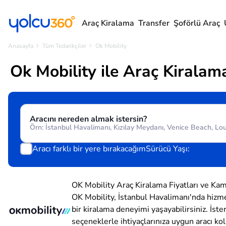
Araç Kiralama
Transfer
Şoförlü Araç
Anasayfa
Tüm Tedarikçiler
Ok Mobility
Ok Mobility ile Araç Kiralam
Aracını nereden almak istersin?
Aracı farklı bir yere bırakacağım
Sürücü Yaşı:
OK Mobility Araç Kiralama Fiyatları ve Ka
OK Mobility, İstanbul Havalimanı'nda hizme
bir kiralama deneyimi yaşayabilirsiniz. İster
seçeneklerle ihtiyaçlarınıza uygun aracı ko