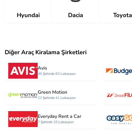
Dacia
Hyundai
Toyota
Diğer Araç Kiralama Şirketleri
Avis
45
Şehirde
83
Lokasyon
Green Motion
22
Şehirde
41
Lokasyon
Everyday Rent a Car
7
Şehirde
18
Lokasyon