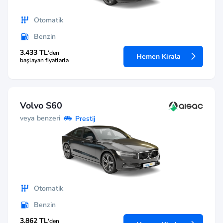
Otomatik
Benzin
3.433 TL
'den
Hemen Kirala
başlayan fiyatlarla
Volvo S60
veya benzeri
Prestij
Otomatik
Benzin
3.862 TL
'den