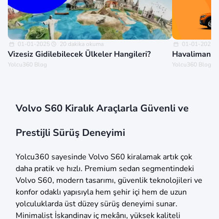
01-01-2025
20 dakika okuma
01-01-2025
Vizesiz Gidilebilecek Ülkeler Hangileri?
Havalimanınd
Yolcu360 Blog
Yolcu360 Blog
Volvo S60 Kiralık Araçlarla Güvenli ve
Prestijli Sürüş Deneyimi
Yolcu360 sayesinde Volvo S60 kiralamak artık çok
daha pratik ve hızlı. Premium sedan segmentindeki
Volvo S60, modern tasarımı, güvenlik teknolojileri ve
konfor odaklı yapısıyla hem şehir içi hem de uzun
yolculuklarda üst düzey sürüş deneyimi sunar.
Minimalist İskandinav iç mekânı, yüksek kaliteli