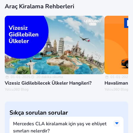
Araç Kiralama Rehberleri
01-01-2025
20 dakika okuma
01-01-2025
Vizesiz Gidilebilecek Ülkeler Hangileri?
Havalimanınd
Yolcu360 Blog
Yolcu360 Blog
Sıkça sorulan sorular
Mercedes CLA kiralamak için yaş ve ehliyet
sınırları nelerdir?