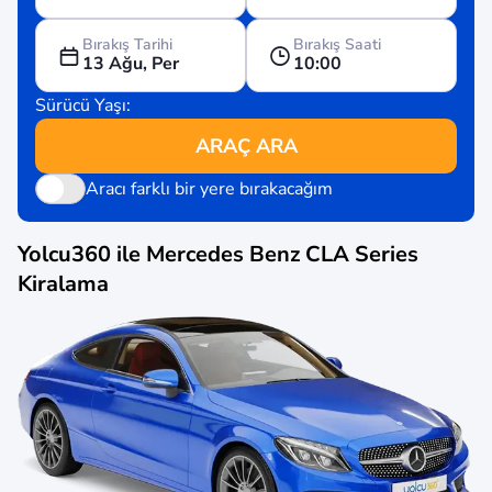
Bırakış Tarihi
Bırakış Saati
13 Ağu, Per
10:00
Sürücü Yaşı:
ARAÇ ARA
Aracı farklı bir yere bırakacağım
Yolcu360 ile
Mercedes Benz CLA Series
Kiralama