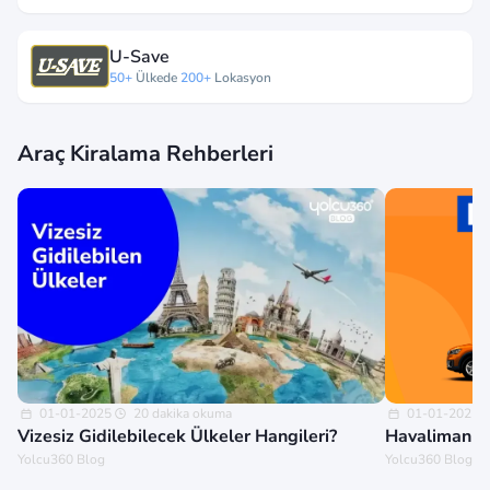
U-Save
50+
Ülkede
200+
Lokasyon
Araç Kiralama Rehberleri
01-01-2025
20 dakika okuma
01-01-2025
Vizesiz Gidilebilecek Ülkeler Hangileri?
Havalimanınd
Yolcu360 Blog
Yolcu360 Blog