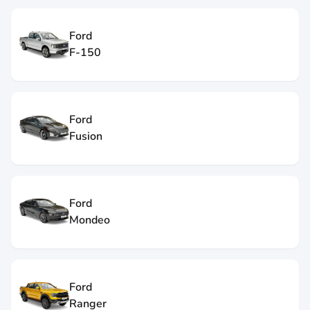
Ford
F-150
Ford
Fusion
Ford
Mondeo
Ford
Ranger