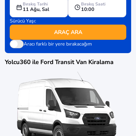
Bırakış Tarihi
Bırakış Saati
11 Ağu, Sal
10:00
Sürücü Yaşı:
ARAÇ ARA
Aracı farklı bir yere bırakacağım
Yolcu360 ile
Ford Transit Van
Kiralama