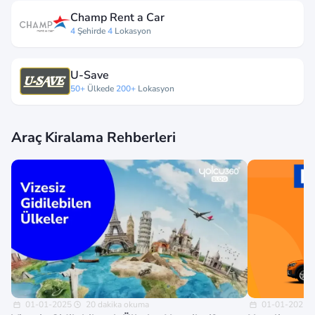
Champ Rent a Car
4
Şehirde
4
Lokasyon
U-Save
50+
Ülkede
200+
Lokasyon
Araç Kiralama Rehberleri
01-01-2025
20 dakika okuma
01-01-2025