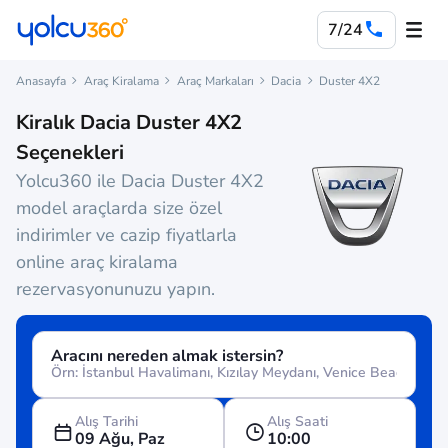
7/24
Anasayfa
Araç Kiralama
Araç Markaları
Dacia
Duster 4X2
Kiralık Dacia Duster 4X2
Seçenekleri
Yolcu360 ile Dacia Duster 4X2
model araçlarda size özel
indirimler ve cazip fiyatlarla
online araç kiralama
rezervasyonunuzu yapın.
Aracını nereden almak istersin?
Alış Tarihi
Alış Saati
09 Ağu, Paz
10:00