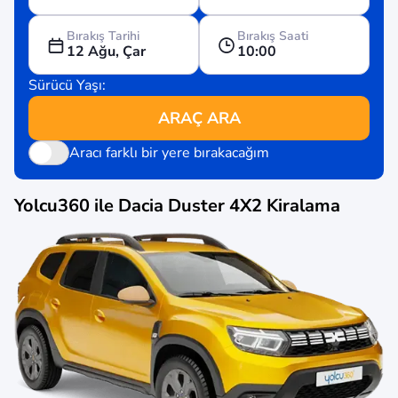
Bırakış Tarihi
Bırakış Saati
12 Ağu, Çar
10:00
Sürücü Yaşı:
ARAÇ ARA
Aracı farklı bir yere bırakacağım
Yolcu360 ile
Dacia Duster 4X2
Kiralama