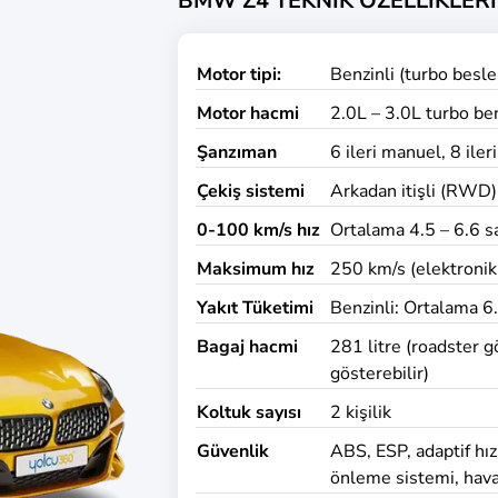
BMW Z4 TEKNİK ÖZELLİKLERİ
Motor tipi:
Benzinli (turbo bes
Motor hacmi
2.0L – 3.0L turbo be
Şanzıman
6 ileri manuel, 8 ile
Çekiş sistemi
Arkadan itişli (RWD)
0-100 km/s hız
Ortalama 4.5 – 6.6 s
Maksimum hız
250 km/s (elektronik 
Yakıt Tüketimi
Benzinli: Ortalama 6
Bagaj hacmi
281 litre (roadster g
gösterebilir)
Koltuk sayısı
2 kişilik
Güvenlik
ABS, ESP, adaptif hız 
önleme sistemi, hava 