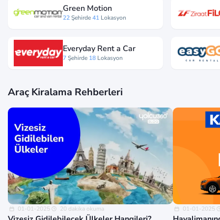
Green Motion
22
Şehirde
41
Lokasyon
Everyday Rent a Car
7
Şehirde
18
Lokasyon
Araç Kiralama Rehberleri
01-01-2025
20 dakika okuma
01-01-2025
Vizesiz Gidilebilecek Ülkeler Hangileri?
Havalimanınd