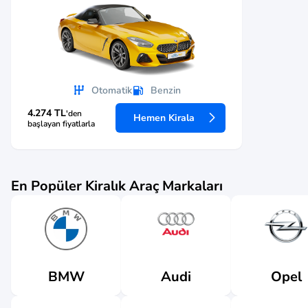
Otomatik
Benzin
4.274 TL
'den
Hemen Kirala
başlayan fiyatlarla
En Popüler Kiralık Araç Markaları
Audi
BMW
Opel