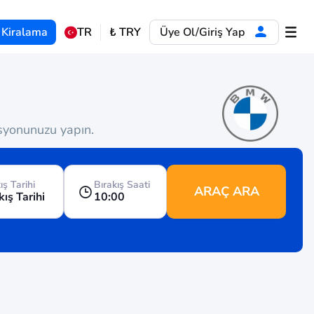
 Kiralama
TR
₺
TRY
Üye Ol/Giriş Yap
asyonunuzu yapın.
ış Tarihi
Bırakış Saati
ARAÇ ARA
kış Tarihi
10:00