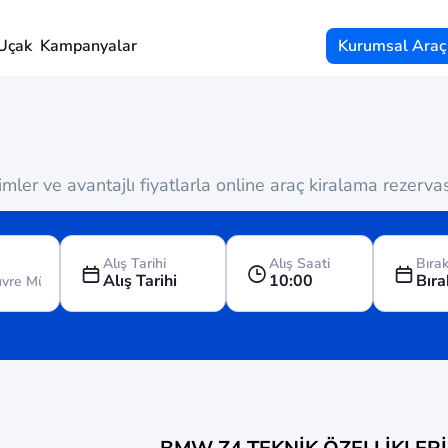
Uçak
Kampanyalar
Kurumsal Araç
ler ve avantajlı fiyatlarla online araç kiralama rezerv
Alış Tarihi
Alış Saati
Bırak
Alış Tarihi
10:00
Bıra