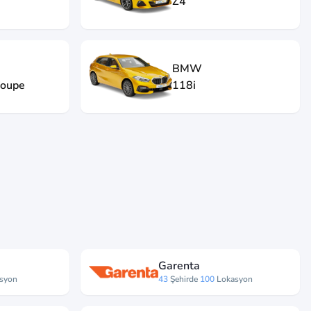
Z4
BMW
Coupe
118i
Garenta
syon
43
Şehirde
100
Lokasyon