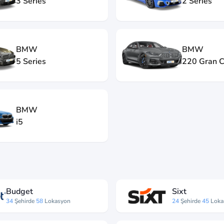
3 Series
2 Series
BMW
BMW
5 Series
220 Gran 
BMW
i5
Budget
Sixt
34
Şehirde
58
Lokasyon
24
Şehirde
45
Loka