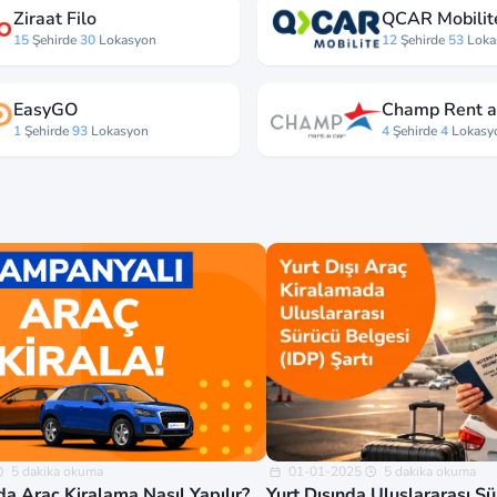
Ziraat Filo
QCAR Mobilit
15
Şehirde
30
Lokasyon
12
Şehirde
53
Loka
EasyGO
Champ Rent a
1
Şehirde
93
Lokasyon
4
Şehirde
4
Lokasy
5 dakika okuma
01-01-2025
5 dakika okuma
a Araç Kiralama Nasıl Yapılır?
Yurt Dışında Uluslararası S