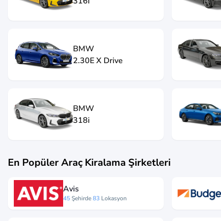
316i
BMW
2.30E X Drive
BMW
318i
En Popüler Araç Kiralama Şirketleri
Avis
45
Şehirde
83
Lokasyon