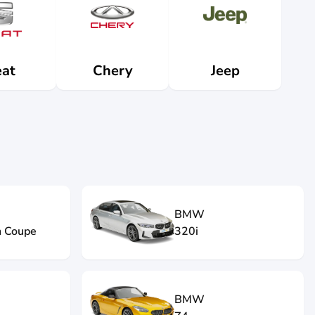
at
Jeep
Chery
BMW
n Coupe
320i
BMW