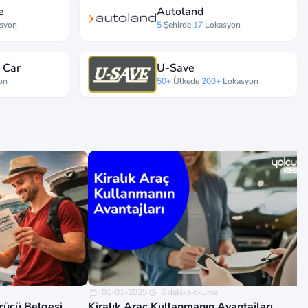
e
Autoland
syon
5
Şehirde
17
Lokasyon
 Car
U-Save
on
50+
Ülkede
200+
Lokasyon
01-01-2025
6 dakika okuma
ürücü Belgesi
Kiralık Araç Kullanmanın Avantajları