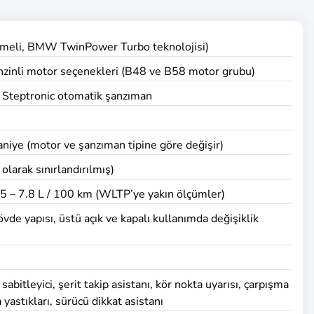
lemeli, BMW TwinPower Turbo teknolojisi)
nzinli motor seçenekleri (B48 ve B58 motor grubu)
ri Steptronic otomatik şanzıman
aniye (motor ve şanzıman tipine göre değişir)
olarak sınırlandırılmış)
.5 – 7.8 L / 100 km (WLTP’ye yakın ölçümler)
övde yapısı, üstü açık ve kapalı kullanımda değişiklik
sabitleyici, şerit takip asistanı, kör nokta uyarısı, çarpışma
yastıkları, sürücü dikkat asistanı