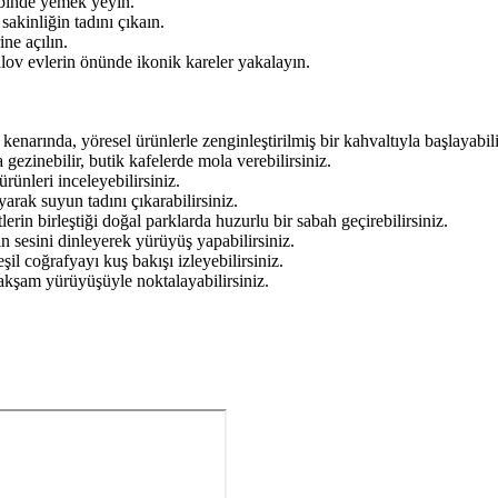
lbinde yemek yeyin.
kinliğin tadını çıkaın.
ne açılın.
alov evlerin önünde ikonik kareler yakalayın.
kenarında, yöresel ürünlerle zenginleştirilmiş bir kahvaltıyla başlayabili
gezinebilir, butik kafelerde mola verebilirsiniz.
ünleri inceleyebilirsiniz.
arak suyun tadını çıkarabilirsiniz.
lerin birleştiği doğal parklarda huzurlu bir sabah geçirebilirsiniz.
n sesini dinleyerek yürüyüş yapabilirsiniz.
l coğrafyayı kuş bakışı izleyebilirsiniz.
akşam yürüyüşüyle noktalayabilirsiniz.