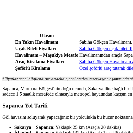
Ulaşım
En Yakın Havalimanı
Sabiha Gökçen Havalimanı.
Uçak Bileti Fiyatları
Sabiha Gökçen uçak bileti fi
Havalimanı – Maşukiye Mesafe
Havalimanından araçla Sapan
Araç Kiralama Fiyatları
Sabiha Gökçen Havalimanı ar
Şoförlü Kiralama
Özel şoförlü araç tutarak dil
*
Fiyatlar genel bilgilendirme amaçlıdır, net ücretleri rezervasyon aşamasında gö
Sapanca, Marmara Bölgesi’nin doğu ucunda, Sakarya iline bağlı bir i
sadece 1,5 saatlik mesafede olmasıyla metropol hayatından kaçışın en s
Sapanca Yol Tarifi
Göl havasını soluyarak yapacağınız bir yolculukla bu huzur noktasına
Sakarya – Sapanca:
Yaklaşık 25 km (Araçla 20 dakika)
İstanbul – Sapanca:
Yaklaşık 135 km (Araçla 1 saat 30 dakika