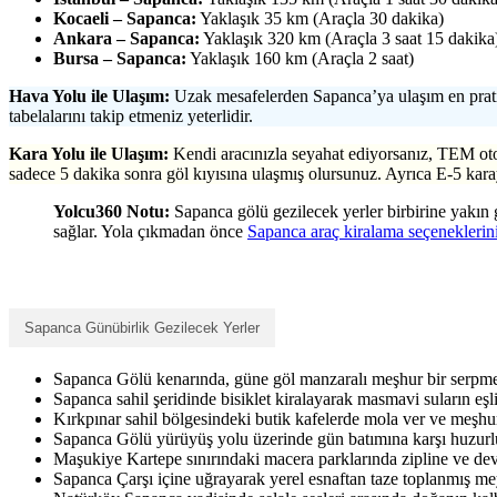
Kocaeli – Sapanca:
Yaklaşık 35 km (Araçla 30 dakika)
Ankara – Sapanca:
Yaklaşık 320 km (Araçla 3 saat 15 dakika
Bursa – Sapanca:
Yaklaşık 160 km (Araçla 2 saat)
Hava Yolu ile Ulaşım:
Uzak mesafelerden Sapanca’ya ulaşım en prat
tabelalarını takip etmeniz yeterlidir.
Kara Yolu ile Ulaşım:
Kendi aracınızla seyahat ediyorsanız, TEM otoy
sadece 5 dakika sonra göl kıyısına ulaşmış olursunuz. Ayrıca E-5 kar
Yolcu360 Notu:
Sapanca gölü gezilecek yerler birbirine yakın 
sağlar. Yola çıkmadan önce
Sapanca araç kiralama seçeneklerin
Sapanca Günübirlik Gezilecek Yerler
Sapanca Gölü kenarında, güne göl manzaralı meşhur bir serpme 
Sapanca sahil şeridinde bisiklet kiralayarak masmavi suların eşli
Kırkpınar sahil bölgesindeki butik kafelerde mola ver ve meşhur
Sapanca Gölü yürüyüş yolu üzerinde gün batımına karşı huzurl
Maşukiye Kartepe sınırındaki macera parklarında zipline ve dev 
Sapanca Çarşı içine uğrayarak yerel esnaftan taze toplanmış mey