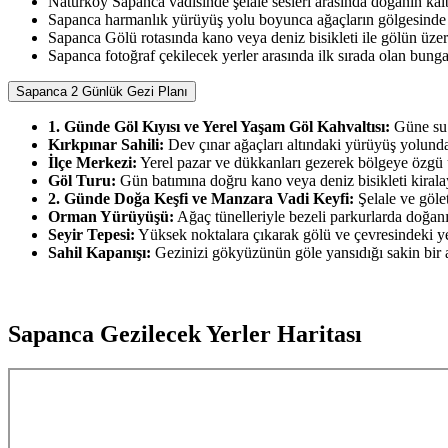
Natürköy Sapanca vadisinde şelale sesleri arasında doğanın ka
Sapanca harmanlık yürüyüş yolu boyunca ağaçların gölgesinde sa
Sapanca Gölü rotasında kano veya deniz bisikleti ile gölün üzeri
Sapanca fotoğraf çekilecek yerler arasında ilk sırada olan bung
Sapanca 2 Günlük Gezi Planı
1. Günde Göl Kıyısı ve Yerel Yaşam Göl Kahvaltısı:
Güne su 
Kırkpınar Sahili:
Dev çınar ağaçları altındaki yürüyüş yolunda 
İlçe Merkezi:
Yerel pazar ve dükkanları gezerek bölgeye özgü ür
Göl Turu:
Gün batımına doğru kano veya deniz bisikleti kiralay
2. Günde Doğa Keşfi ve Manzara Vadi Keyfi:
Şelale ve gölet
Orman Yürüyüşü:
Ağaç tünelleriyle bezeli parkurlarda doğanı
Seyir Tepesi:
Yüksek noktalara çıkarak gölü ve çevresindeki yeşi
Sahil Kapanışı:
Gezinizi gökyüzünün göle yansıdığı sakin bir 
Sapanca Gezilecek Yerler Haritası