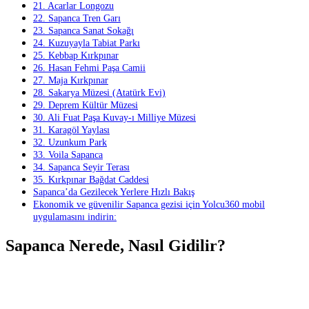
21. Acarlar Longozu
22. Sapanca Tren Garı
23. Sapanca Sanat Sokağı
24. Kuzuyayla Tabiat Parkı
25. Kebbap Kırkpınar
26. Hasan Fehmi Paşa Camii
27. Maja Kırkpınar
28. Sakarya Müzesi (Atatürk Evi)
29. Deprem Kültür Müzesi
30. Ali Fuat Paşa Kuvay-ı Milliye Müzesi
31. Karagöl Yaylası
32. Uzunkum Park
33. Voila Sapanca
34. Sapanca Seyir Terası
35. Kırkpınar Bağdat Caddesi
Sapanca’da Gezilecek Yerlere Hızlı Bakış
Ekonomik ve güvenilir Sapanca gezisi için Yolcu360 mobil
uygulamasını indirin:
Sapanca Nerede, Nasıl Gidilir?