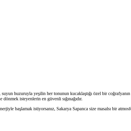
 suyun huzuruyla yeşilin her tonunun kucaklaştığı özel bir coğrafyanın k
ine dönmek isteyenlerin en güvenli sığınağıdır.
erjiyle başlamak istiyorsanız, Sakarya Sapanca size masalsı bir atmosfe