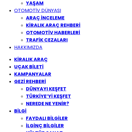
YAŞAM
OTOMOTİV DÜNYASI
ARAÇ İNCELEME
KİRALIK ARAÇ REHBERİ
OTOMOTİV HABERLERİ
TRAFİK CEZALARI
HAKKIMIZDA
KİRALIK ARAÇ
UÇAK BİLETİ
KAMPANYALAR
GEZİ REHBERİ
DÜNYAYI KEŞFET
TÜRKİYE’Yİ KEŞFET
NEREDE NE YENİR?
BİLGİ
FAYDALI BİLGİLER
İLGİNÇ BİLGİLER