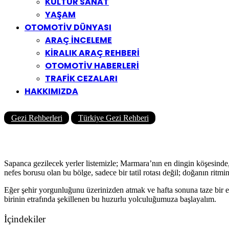
KÜLTÜR SANAT
YAŞAM
OTOMOTİV DÜNYASI
ARAÇ İNCELEME
KİRALIK ARAÇ REHBERİ
OTOMOTİV HABERLERİ
TRAFİK CEZALARI
HAKKIMIZDA
Gezi Rehberleri
Türkiye Gezi Rehberi
Sapanca’da Gezilecek Yerler
Yazar
Yolcu360 Blog
09/03/2026
0
5K
36 Dk
Sapanca gezilecek yerler listemizle; Marmara’nın en dingin köşesinde,
nefes borusu olan bu bölge, sadece bir tatil rotası değil; doğanın ritm
Eğer şehir yorgunluğunu üzerinizden atmak ve hafta sonuna taze bir en
birinin etrafında şekillenen bu huzurlu yolculuğumuza başlayalım.
İçindekiler