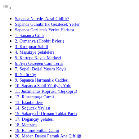
Sapanca Nerede, Nasıl Gidilir?
Sapanca Günübirlik Gezilecek Yerler
Sapanca Gezilecek Yerler Haritası
1. Sapanca Gölü
2. Ormanya (Hobbit Evleri)
3. Kırkpınar Sahili
4. Maşukiye Şelaleleri
5. Kartepe Kayak Merkezi
6. Ayrı Gezegen Cam Teras
7. Sopeli Doğal Yaşam Köyü
8. Natürköy
9. Sapanca Harmanlık Caddesi
10. Sapanca Sahil Yürüyüş Yolu
11. Justinianus Köprüsü (Beşköprü)
12. Rüstempaşa Camii
13. İstanbuldere
14. Soğucak Yaylası
15. Sakarya İl Ormanı Tabiat Parkı
17. Doğançay Şelalesi
18. Menzara
19. Rahime Sultan Camii
20. Maden Deresi Pamuk Ana Çiftliği