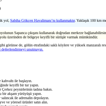
)
ik yol,
Sabiha Gökçen Havalimanı’nı kullanmaktır
. Yaklaşık 100 km m
olunun Sapanca çıkışını kullanarak doğrudan merkeze bağlanabilirsiniz
ayolu üzerinden de bölgeye keyifli bir sürüşle varmak mümkündür.
gibi görünse de, gölün etrafındaki saklı köylere ve yüksek manzaralı res
i değerlendirmeyi unutmayın.
kahvaltı ile başlayın.
ğinde keyifli bir tur yapın.
 Çerkez peynirlerinin tadına bakın.
u bir akşam yürüyüşü yapın.
salıncak ile adrenalin depolayın.
ve ve yöresel ürünler satın alın.