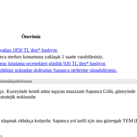
Önerimiz
yatları 1850 TL’den* başlıyor.
ca merkez konumuna yaklaşık 1 saatte varabilirsiniz.
aç kiralama seçenekleri günlük 920 TL’den* başlıyor.
ediğiniz noktadan doğrudan Sapanca otellerine ulaşabilirsiniz.
rüntüleyebilirsiniz.
lçe. Kuzeyinde kendi adını taşıyan muazzam Sapanca Gölü, güneyinde is
tratejik noktasıdır.
 ulaşmak oldukça kolaydır. Sapanca yol tarifi için ana güzergah TEM (
)