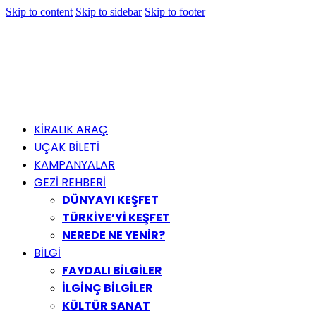
Skip to content
Skip to sidebar
Skip to footer
KİRALIK ARAÇ
UÇAK BİLETİ
KAMPANYALAR
GEZİ REHBERİ
DÜNYAYI KEŞFET
TÜRKİYE’Yİ KEŞFET
NEREDE NE YENİR?
BİLGİ
FAYDALI BİLGİLER
İLGİNÇ BİLGİLER
KÜLTÜR SANAT