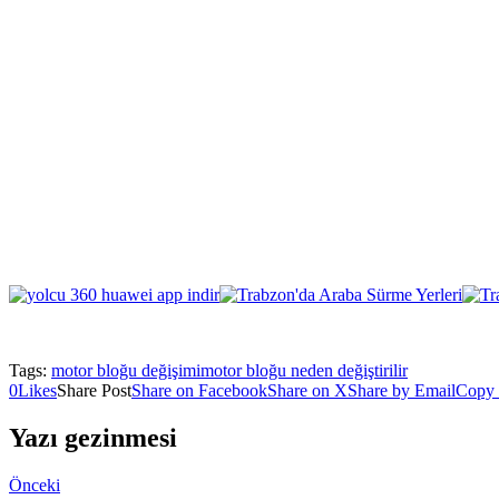
Tags:
motor bloğu değişimi
motor bloğu neden değiştirilir
0
Likes
Share Post
Share on Facebook
Share on X
Share by Email
Copy 
Yazı gezinmesi
Önceki