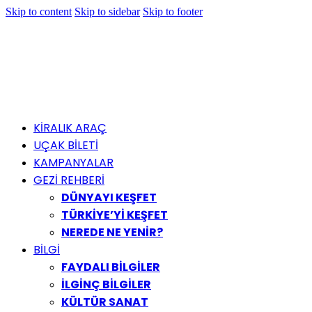
Skip to content
Skip to sidebar
Skip to footer
KİRALIK ARAÇ
UÇAK BİLETİ
KAMPANYALAR
GEZİ REHBERİ
DÜNYAYI KEŞFET
TÜRKİYE’Yİ KEŞFET
NEREDE NE YENİR?
BİLGİ
FAYDALI BİLGİLER
İLGİNÇ BİLGİLER
KÜLTÜR SANAT