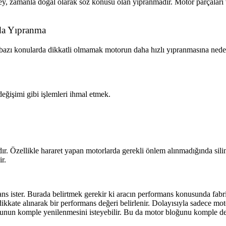
ey, zamanla doğal olarak söz konusu olan yıpranmadır. Motor parçaları
da Yıpranma
bazı konularda dikkatli olmamak motorun daha hızlı yıpranmasına neden o
 değişimi gibi işlemleri ihmal etmek.
dır. Özellikle hararet yapan motorlarda gerekli önlem alınmadığında sili
ir.
ns ister. Burada belirtmek gerekir ki aracın performans konusunda fabrika
dikkate alınarak bir performans değeri belirlenir. Dolayısıyla sadece mo
unun komple yenilenmesini isteyebilir. Bu da motor bloğunu komple de