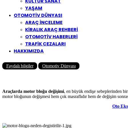
KÜLTÜR SANAT
YAŞAM
OTOMOTİV DÜNYASI
ARAÇ İNCELEME
KİRALIK ARAÇ REHBERİ
OTOMOTİV HABERLERİ
TRAFİK CEZALARI
HAKKIMIZDA
Faydalı bilgiler
Otomotiv Dünyası
Motor Bloğu Neden Değiştirilir
Yazar
Yolcu360 Blog
03/06/2022
0
2K
8 Dk
Araçlarda motor bloğu değişimi
, en büyük endişe sebeplerinden biri
motor bloğunun değişmesi hem çok masraflıdır hem de değişim sonrası 
Oto Eksp