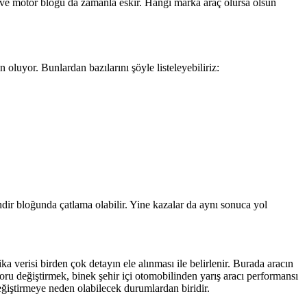
 ve motor blogu da zamanla eskir. Hangi marka araç olursa olsun
luyor. Bunlardan bazılarını şöyle listeleyebiliriz:
ndir bloğunda çatlama olabilir. Yine kazalar da aynı sonuca yol
 verisi birden çok detayın ele alınması ile belirlenir. Burada aracın
toru değiştirmek, binek şehir içi otomobilinden yarış aracı performansı
ğiştirmeye neden olabilecek durumlardan biridir.