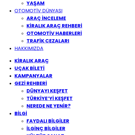
YAŞAM
OTOMOTİV DÜNYASI
ARAÇ İNCELEME
KİRALIK ARAÇ REHBERİ
OTOMOTİV HABERLERİ
TRAFİK CEZALARI
HAKKIMIZDA
KİRALIK ARAÇ
UÇAK BİLETİ
KAMPANYALAR
GEZİ REHBERİ
DÜNYAYI KEŞFET
TÜRKİYE’Yİ KEŞFET
NEREDE NE YENİR?
BİLGİ
FAYDALI BİLGİLER
İLGİNÇ BİLGİLER