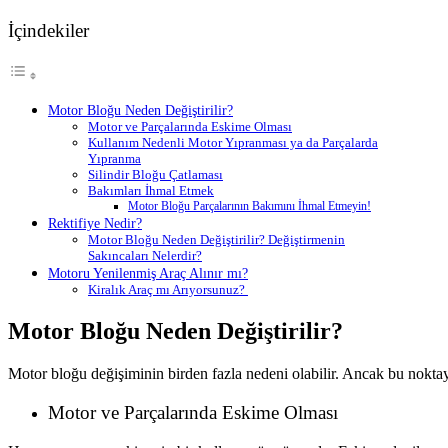
İçindekiler
Motor Bloğu Neden Değiştirilir?
Motor ve Parçalarında Eskime Olması
Kullanım Nedenli Motor Yıpranması ya da Parçalarda
Yıpranma
Silindir Bloğu Çatlaması
Bakımları İhmal Etmek
Motor Bloğu Parçalarının Bakımını İhmal Etmeyin!
​​Rektifiye Nedir?
Motor Bloğu Neden Değiştirilir? Değiştirmenin
Sakıncaları Nelerdir?
Motoru Yenilenmiş Araç Alınır mı?
Kiralık Araç mı Arıyorsunuz?
Motor Bloğu Neden Değiştirilir?
Motor bloğu değişiminin birden fazla nedeni olabilir. Ancak bu nokt
Motor ve Parçalarında Eskime Olması