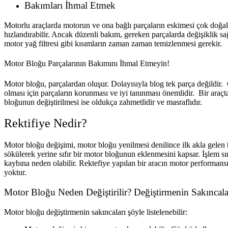
Bakımları İhmal Etmek
Motorlu araçlarda motorun ve ona bağlı parçaların eskimesi çok doğa
hızlandırabilir. Ancak düzenli bakım, gereken parçalarda değişiklik s
motor yağ filtresi gibi kısımların zaman zaman temizlenmesi gerekir.
Motor Bloğu Parçalarının Bakımını İhmal Etmeyin!
Motor bloğu, parçalardan oluşur. Dolayısıyla blog tek parça değildir. Ç
olması için parçaların korunması ve iyi tanınması önemlidir. Bir ara
bloğunun değiştirilmesi ise oldukça zahmetlidir ve masraflıdır.
​​Rektifiye Nedir?
Motor bloğu değişimi, motor bloğu yenilmesi denilince ilk akla gelen t
sökülerek yerine sıfır bir motor bloğunun eklenmesini kapsar. İşlem sı
kaybına neden olabilir. Rektefiye yapılan bir aracın motor performansı h
yoktur.
Motor Bloğu Neden Değiştirilir? Değiştirmenin Sakıncala
Motor bloğu değiştirmenin sakıncaları şöyle listelenebilir: