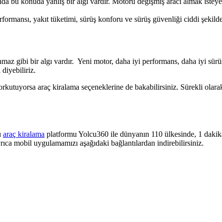
nda bu konuda yanlış bir algı vardır. Motoru değişmiş aracı almak istey
erformansı, yakıt tüketimi, sürüş konforu ve sürüş güvenliği ciddi şekild
maz gibi bir algı vardır. Yeni motor, daha iyi performans, daha iyi sürüş
 diyebiliriz.
korkutuyorsa
araç kiralama
seçeneklerine de bakabilirsiniz. Sürekli olara
ı
araç kiralama
platformu Yolcu360 ile dünyanın 110 ülkesinde, 1 dakikada
ıca mobil uygulamamızı aşağıdaki bağlantılardan indirebilirsiniz.