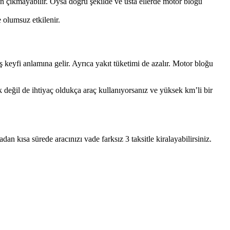
en çıkmayabilir. Oysa doğru şekilde ve usta ellerde motor bloğu
e olumsuz etkilenir.
 keyfi anlamına gelir. Ayrıca yakıt tüketimi de azalır. Motor bloğu
k değil de ihtiyaç oldukça araç kullanıyorsanız ve yüksek km’li bir
n kısa sürede aracınızı vade farksız 3 taksitle kiralayabilirsiniz.