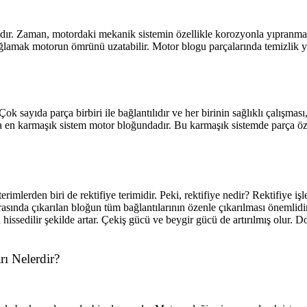
ldır. Zaman, motordaki mekanik sistemin özellikle korozyonla yıpranma
ağlamak motorun ömrünü uzatabilir. Motor blogu parçalarında temizlik ya
ok sayıda parça birbiri ile bağlantılıdır ve her birinin sağlıklı çalışma
çta en karmaşık sistem motor bloğundadır. Bu karmaşık sistemde parça öz
erimlerden biri de rektifiye terimidir. Peki, rektifiye nedir? Rektifiye
rasında çıkarılan bloğun tüm bağlantılarının özenle çıkarılması önemlidi
issedilir şekilde artar. Çekiş gücü ve beygir gücü de artırılmış olur. Do
rı Nelerdir?