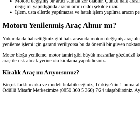
Motoru değişmiş bir aracı satmak zor olabilir. Çünkü halk arası
değişimi yapıldığında aracın ömrü ciddi şekilde uzar.
İşlem, usta ellerde yapılmazsa ve hatalı işlem yapılırsa aracın p
Motoru Yenilenmiş Araç Alınır mı?
Yukarıda da bahsettiğimiz gibi halk arasında motoru değişmiş araç alın
yenileme işlemi için garanti veriliyorsa bu da önemli bir güven noktası
Motor bloğu yenileme, motor tamiri gibi büyük masraflar gözünüzü 
araç ile risk almak yerine oto kiralama yapabilirsiniz.
Kiralık Araç mı Arıyorsunuz?
Birçok farklı marka ve modeli bulabileceğiniz, Türkiye’nin 1 numaral
Ödüllü Misafir Merkezimize (0850 360 5 360) 7/24 ulaşabilirsiniz. Ayr