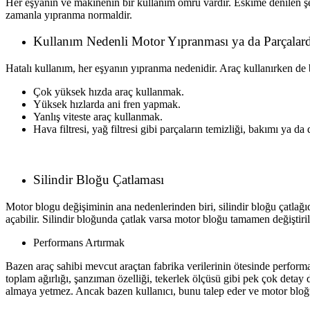
Her eşyanın ve makinenin bir kullanım ömrü vardır. Eskime denilen ş
zamanla yıpranma normaldir.
Kullanım Nedenli Motor Yıpranması ya da Parçalar
Hatalı kullanım, her eşyanın yıpranma nedenidir. Araç kullanırken de 
Çok yüksek hızda araç kullanmak.
Yüksek hızlarda ani fren yapmak.
Yanlış viteste araç kullanmak.
Hava filtresi, yağ filtresi gibi parçaların temizliği, bakımı ya da
Silindir Bloğu Çatlaması
Motor blogu değişiminin ana nedenlerinden biri, silindir bloğu çatlağı
açabilir. Silindir bloğunda çatlak varsa motor bloğu tamamen değiştiril
Performans Artırmak
Bazen araç sahibi mevcut araçtan fabrika verilerinin ötesinde performa
toplam ağırlığı, şanzıman özelliği, tekerlek ölçüsü gibi pek çok detay 
almaya yetmez. Ancak bazen kullanıcı, bunu talep eder ve motor bloğ