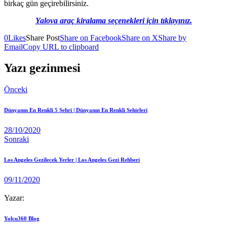
birkaç gün geçirebilirsiniz.
Yalova araç kiralama seçenekleri için tıklayınız.
0
Likes
Share Post
Share on Facebook
Share on X
Share by
Email
Copy URL to clipboard
Yazı gezinmesi
Önceki
Dünyanın En Renkli 5 Şehri | Dünyanın En Renkli Şehirleri
28/10/2020
Sonraki
Los Angeles Gezilecek Yerler | Los Angeles Gezi Rehberi
09/11/2020
Yazar:
Yolcu360 Blog