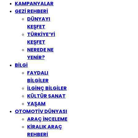
KAMPANYALAR
GEZİ REHBERİ
DÜNYAYI
KEŞFET
TÜRKİYE’Yİ
KEŞFET
NEREDE NE
YENİR?
BİLGİ
FAYDALI
BİLGİLER
İLGİNÇ BİLGİLER
KÜLTÜR SANAT
YAŞAM
OTOMOTİV DÜNYASI
ARAÇ İNCELEME
KİRALIK ARAÇ
REHBERİ