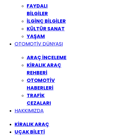
FAYDALI
BİLGİLER
İLGİNÇ BİLGİLER
KÜLTÜR SANAT
YAŞAM
OTOMOTİV DÜNYASI
ARAÇ İNCELEME
KİRALIK ARAÇ
REHBERİ
OTOMOTİV
HABERLERİ
TRAFİK
CEZALARI
HAKKIMIZDA
KİRALIK ARAÇ
UÇAK BİLETİ