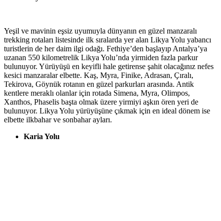
Yeşil ve mavinin eşsiz uyumuyla dünyanın en güzel manzaralı
trekking rotaları listesinde ilk sıralarda yer alan Likya Yolu yabancı
turistlerin de her daim ilgi odağı. Fethiye’den başlayıp Antalya’ya
uzanan 550 kilometrelik Likya Yolu’nda yirmiden fazla parkur
bulunuyor. Yürüyüşü en keyifli hale getirense şahit olacağınız nefes
kesici manzaralar elbette. Kaş, Myra, Finike, Adrasan, Çıralı,
Tekirova, Göynük rotanın en güzel parkurları arasında. Antik
kentlere meraklı olanlar için rotada Simena, Myra, Olimpos,
Xanthos, Phaselis başta olmak üzere yirmiyi aşkın ören yeri de
bulunuyor. Likya Yolu yürüyüşüne çıkmak için en ideal dönem ise
elbette ilkbahar ve sonbahar ayları.
Karia Yolu