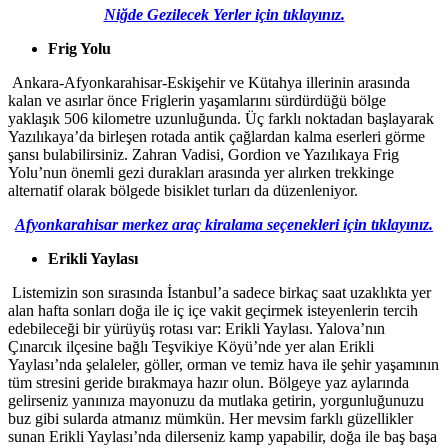
Niğde Gezilecek Yerler için tıklayınız.
Frig Yolu
Ankara-Afyonkarahisar-Eskişehir ve Kütahya illerinin arasında
kalan ve asırlar önce Friglerin yaşamlarını sürdürdüğü bölge
yaklaşık 506 kilometre uzunluğunda. Üç farklı noktadan başlayarak
Yazılıkaya’da birleşen rotada antik çağlardan kalma eserleri görme
şansı bulabilirsiniz. Zahran Vadisi, Gordion ve Yazılıkaya Frig
Yolu’nun önemli gezi durakları arasında yer alırken trekkinge
alternatif olarak bölgede bisiklet turları da düzenleniyor.
Afyonkarahisar merkez araç kiralama seçenekleri için tıklayınız.
Erikli Yaylası
Listemizin son sırasında İstanbul’a sadece birkaç saat uzaklıkta yer
alan hafta sonları doğa ile iç içe vakit geçirmek isteyenlerin tercih
edebileceği bir yürüyüş rotası var: Erikli Yaylası. Yalova’nın
Çınarcık ilçesine bağlı Teşvikiye Köyü’nde yer alan Erikli
Yaylası’nda şelaleler, göller, orman ve temiz hava ile şehir yaşamının
tüm stresini geride bırakmaya hazır olun. Bölgeye yaz aylarında
gelirseniz yanınıza mayonuzu da mutlaka getirin, yorgunluğunuzu
buz gibi sularda atmanız mümkün. Her mevsim farklı güzellikler
sunan Erikli Yaylası’nda dilerseniz kamp yapabilir, doğa ile baş başa