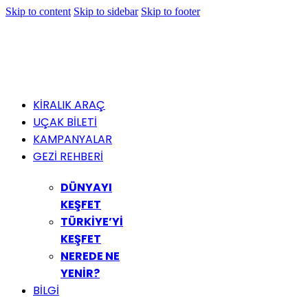
Skip to content
Skip to sidebar
Skip to footer
KİRALIK ARAÇ
UÇAK BİLETİ
KAMPANYALAR
GEZİ REHBERİ
DÜNYAYI
KEŞFET
TÜRKİYE’Yİ
KEŞFET
NEREDE NE
YENİR?
BİLGİ