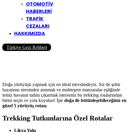
OTOMOTİV
HABERLERİ
TRAFİK
CEZALARI
HAKKIMIZDA
Türkiye Gezi Rehberi
Doğa Tutkunlarına Özel
Trekking Rotaları
Yazar
Yolcu360 Blog
31/10/2020
0
529
5 Dk
Doğa yürüyüşü yapmak için en ideal mevsimdeyiz. Siz de şehir
hayatının stresinden arınmak ve muhteşem manzaralar eşliğinde
temiz havanın tadını çıkarmak isterseniz bu trekking rotalarından
birini seçin ve yola koyulun! İşte
doğa ile bütünleşebileceğiniz en
güzel 5 yürüyüş rotası
.
Trekking Tutkunlarına Özel Rotalar
Likya Yolu