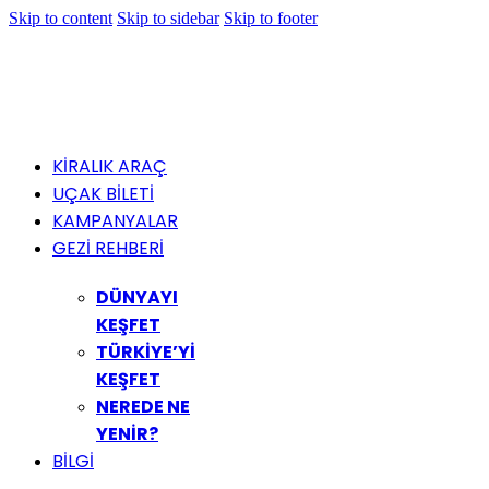
Skip to content
Skip to sidebar
Skip to footer
KİRALIK ARAÇ
UÇAK BİLETİ
KAMPANYALAR
GEZİ REHBERİ
DÜNYAYI
KEŞFET
TÜRKİYE’Yİ
KEŞFET
NEREDE NE
YENİR?
BİLGİ