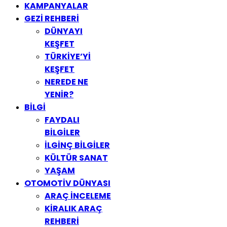
KAMPANYALAR
GEZİ REHBERİ
DÜNYAYI
KEŞFET
TÜRKİYE’Yİ
KEŞFET
NEREDE NE
YENİR?
BİLGİ
FAYDALI
BİLGİLER
İLGİNÇ BİLGİLER
KÜLTÜR SANAT
YAŞAM
OTOMOTİV DÜNYASI
ARAÇ İNCELEME
KİRALIK ARAÇ
REHBERİ