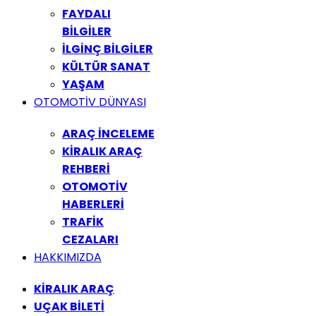
FAYDALI
BİLGİLER
İLGİNÇ BİLGİLER
KÜLTÜR SANAT
YAŞAM
OTOMOTİV DÜNYASI
ARAÇ İNCELEME
KİRALIK ARAÇ
REHBERİ
OTOMOTİV
HABERLERİ
TRAFİK
CEZALARI
HAKKIMIZDA
KİRALIK ARAÇ
UÇAK BİLETİ