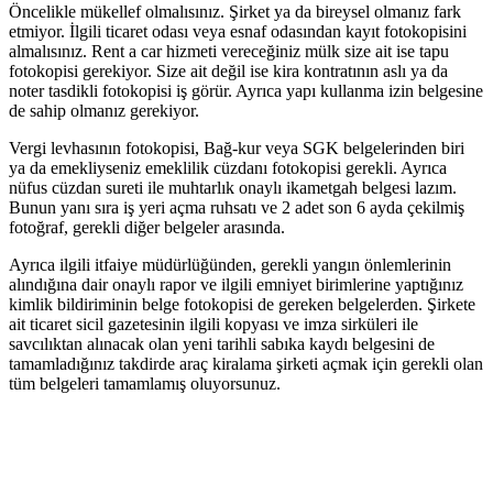
Öncelikle mükellef olmalısınız. Şirket ya da bireysel olmanız fark
etmiyor. İlgili ticaret odası veya esnaf odasından kayıt fotokopisini
almalısınız. Rent a car hizmeti vereceğiniz mülk size ait ise tapu
fotokopisi gerekiyor. Size ait değil ise kira kontratının aslı ya da
noter tasdikli fotokopisi iş görür. Ayrıca yapı kullanma izin belgesine
de sahip olmanız gerekiyor.
Vergi levhasının fotokopisi, Bağ-kur veya SGK belgelerinden biri
ya da emekliyseniz emeklilik cüzdanı fotokopisi gerekli. Ayrıca
nüfus cüzdan sureti ile muhtarlık onaylı ikametgah belgesi lazım.
Bunun yanı sıra iş yeri açma ruhsatı ve 2 adet son 6 ayda çekilmiş
fotoğraf, gerekli diğer belgeler arasında.
Ayrıca ilgili itfaiye müdürlüğünden, gerekli yangın önlemlerinin
alındığına dair onaylı rapor ve ilgili emniyet birimlerine yaptığınız
kimlik bildiriminin belge fotokopisi de gereken belgelerden. Şirkete
ait ticaret sicil gazetesinin ilgili kopyası ve imza sirküleri ile
savcılıktan alınacak olan yeni tarihli sabıka kaydı belgesini de
tamamladığınız takdirde araç kiralama şirketi açmak için gerekli olan
tüm belgeleri tamamlamış oluyorsunuz.