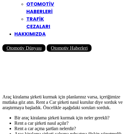
OTOMOTİV
HABERLERİ
TRAFİK
CEZALARI
HAKKIMIZDA
Otomotiv Dünyası
Otomotiv Haberleri
Araç Kiralama Şirketi
Kurmak: Rent a Car Şirketi
Nasıl Kurulur?
Yazar
Yolcu360 Blog
21/10/2021
0
4K
7 Dk
Araç kiralama şirketi kurmak için planlarınız varsa, içeriğimize
mutlaka göz atın. Rent a Car şirketi nasıl kurulur diye sorduk ve
araştırmaya başladık. Öncelikle aşağıdaki soruları sorduk.
Bir araç kiralama şirketi kurmak için neler gerekli?
Rent a car şirketi nasıl açılır?
Rent a car açma şartları nelerdir?
Araç kiralama şirketi çalışma ruhsatına ilişkin yönetmelik