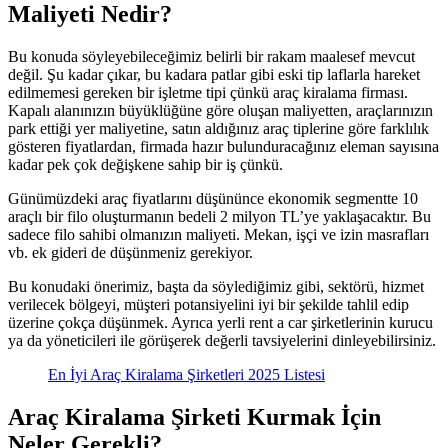
Maliyeti Nedir?
Bu konuda söyleyebileceğimiz belirli bir rakam maalesef mevcut
değil. Şu kadar çıkar, bu kadara patlar gibi eski tip laflarla hareket
edilmemesi gereken bir işletme tipi çünkü araç kiralama firması.
Kapalı alanınızın büyüklüğüne göre oluşan maliyetten, araçlarınızın
park ettiği yer maliyetine, satın aldığınız araç tiplerine göre farklılık
gösteren fiyatlardan, firmada hazır bulunduracağınız eleman sayısına
kadar pek çok değişkene sahip bir iş çünkü.
Günümüzdeki araç fiyatlarını düşününce ekonomik segmentte 10
araçlı bir filo oluşturmanın bedeli 2 milyon TL’ye yaklaşacaktır. Bu
sadece filo sahibi olmanızın maliyeti. Mekan, işçi ve izin masrafları
vb. ek gideri de düşünmeniz gerekiyor.
Bu konudaki önerimiz, başta da söylediğimiz gibi, sektörü, hizmet
verilecek bölgeyi, müşteri potansiyelini iyi bir şekilde tahlil edip
üzerine çokça düşünmek. Ayrıca yerli rent a car şirketlerinin kurucu
ya da yöneticileri ile görüşerek değerli tavsiyelerini dinleyebilirsiniz.
En İyi Araç Kiralama Şirketleri 2025 Listesi
Araç Kiralama Şirketi Kurmak İçin
Neler Gerekli?