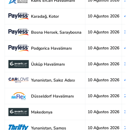
10 Ağustos 2026
3.
Kıbrıs Ercan Havalimanı
10 Ağustos 2026
4.
Karadağ, Kotor
10 Ağustos 2026
3.
Bosna Hersek, Saraybosna
10 Ağustos 2026
4.
Podgorica Havalimanı
10 Ağustos 2026
3.
Üsküp Havalimanı
10 Ağustos 2026
4.
Yunanistan, Sakız Adası
10 Ağustos 2026
2.
Düsseldorf Havalimanı
10 Ağustos 2026
3.
Makedonya
10 Ağustos 2026
7.
Yunanistan, Samos