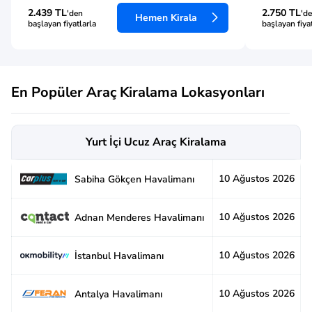
2.439 TL
2.750 TL
'den
'd
Hemen Kirala
başlayan fiyatlarla
başlayan fiya
En Popüler Araç Kiralama Lokasyonları
Yurt İçi Ucuz Araç Kiralama
10 Ağustos 2026
2
Sabiha Gökçen Havalimanı
10 Ağustos 2026
2
Adnan Menderes Havalimanı
10 Ağustos 2026
2
İstanbul Havalimanı
10 Ağustos 2026
2
Antalya Havalimanı