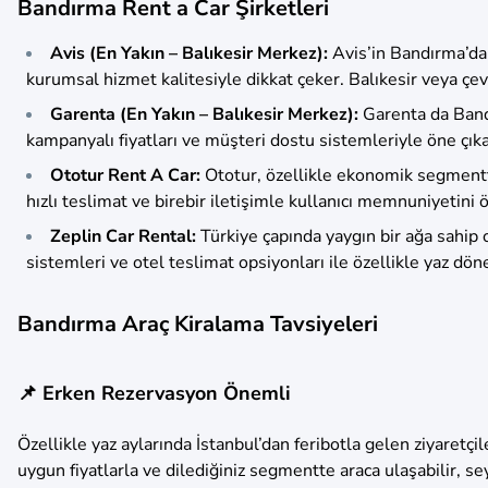
Bandırma Rent a Car Şirketleri
Avis (En Yakın – Balıkesir Merkez):
Avis’in Bandırma’da 
kurumsal hizmet kalitesiyle dikkat çeker. Balıkesir veya ç
Garenta (En Yakın – Balıkesir Merkez):
Garenta da Bandı
kampanyalı fiyatları ve müşteri dostu sistemleriyle öne çıka
Ototur Rent A Car:
Ototur, özellikle ekonomik segmentte
hızlı teslimat ve birebir iletişimle kullanıcı memnuniyetini 
Zeplin Car Rental:
Türkiye çapında yaygın bir ağa sahip
sistemleri ve otel teslimat opsiyonları ile özellikle yaz dön
Bandırma Araç Kiralama Tavsiyeleri
📌 Erken Rezervasyon Önemli
Özellikle yaz aylarında İstanbul’dan feribotla gelen ziyaretç
uygun fiyatlarla ve dilediğiniz segmentte araca ulaşabilir, se