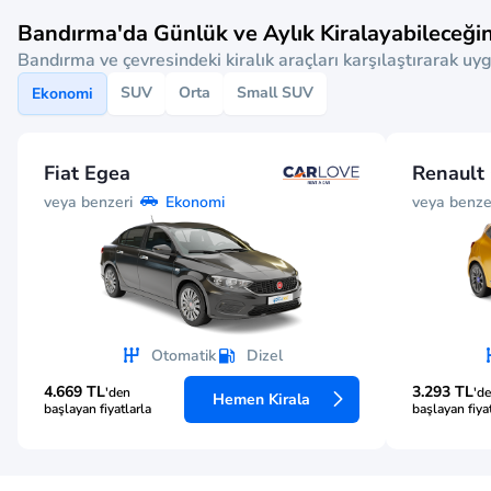
Bandırma'da Günlük ve Aylık Kiralayabileceğin
Bandırma ve çevresindeki kiralık araçları karşılaştırarak uyg
SUV
Orta
Small SUV
Ekonomi
Fiat Egea
Renault 
veya benzeri
veya benze
Ekonomi
Otomatik
Dizel
4.669 TL
3.293 TL
'den
'd
Hemen Kirala
başlayan fiyatlarla
başlayan fiya