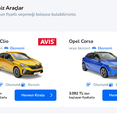
iz Araçlar
un fiyatlı seçeneği kolayca bulabilirsiniz.
Clio
Opel Corsa
ri
veya benzeri
Ekonomi
Ekonomi
Otomatik
Benzin
Otomatik
3.092 TL
en
'den
Hemen Kirala
Heme
tlarla
başlayan fiyatlarla