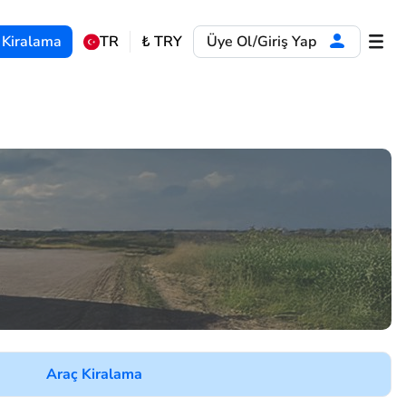
 Kiralama
TR
₺
TRY
Üye Ol/Giriş Yap
Araç Kiralama