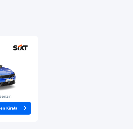
Benzin
n Kirala