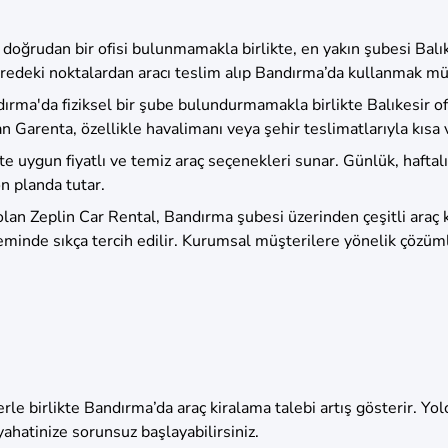
doğrudan bir ofisi bulunmamakla birlikte, en yakın şubesi Balıke
evredeki noktalardan aracı teslim alıp Bandırma’da kullanmak 
rma'da fiziksel bir şube bulundurmamakla birlikte Balıkesir ofi
n Garenta, özellikle havalimanı veya şehir teslimatlarıyla kısa 
 uygun fiyatlı ve temiz araç seçenekleri sunar. Günlük, haftalı
ön planda tutar.
 olan Zeplin Car Rental, Bandırma şubesi üzerinden çeşitli ara
eminde sıkça tercih edilir. Kurumsal müşterilere yönelik çözümle
ilerle birlikte Bandırma’da araç kiralama talebi artış gösterir.
yahatinize sorunsuz başlayabilirsiniz.