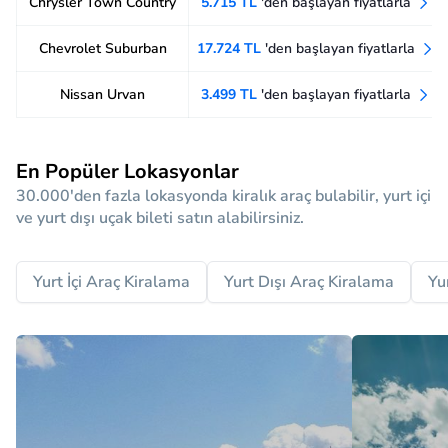
Chrysler Town Country
5.715 TL
'den başlayan fiyatlarla
Chevrolet Suburban
17.724 TL
'den başlayan fiyatlarla
Nissan Urvan
3.499 TL
'den başlayan fiyatlarla
En Popüler Lokasyonlar
30.000'den fazla lokasyonda kiralık araç bulabilir, yurt içi
ve yurt dışı uçak bileti satın alabilirsiniz.
Yurt İçi Araç Kiralama
Yurt Dışı Araç Kiralama
Yu