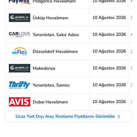
10 Ağustos 2026
4.
Podgorica Havalimanı
10 Ağustos 2026
3.
Üsküp Havalimanı
10 Ağustos 2026
4.
Yunanistan, Sakız Adası
10 Ağustos 2026
2.
Düsseldorf Havalimanı
10 Ağustos 2026
3.
Makedonya
10 Ağustos 2026
7.
Yunanistan, Samos
10 Ağustos 2026
1.
Dubai Havalimanı
Ucuz Yurt Dışı Araç Kiralama Fiyatlarını Görüntüle