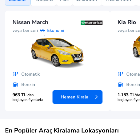
Nissan March
Kia Rio
veya benzeri
veya benze
Ekonomi
Otomatik
Otomat
Benzin
Benzin
963 TL
1.153 TL
'den
'd
Hemen Kirala
başlayan fiyatlarla
başlayan fiya
En Popüler Araç Kiralama Lokasyonları