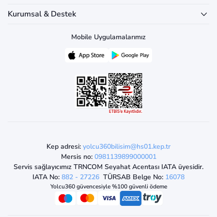
Kurumsal & Destek
Mobile Uygulamalarımız
Kep adresi:
yolcu360bilisim@hs01.kep.tr
Mersis no:
0981139899000001
Servis sağlayıcımız TRNCOM Seyahat Acentası IATA üyesidir.
IATA No:
882 - 27226
TÜRSAB Belge No:
16078
Yolcu360 güvencesiyle %100 güvenli ödeme