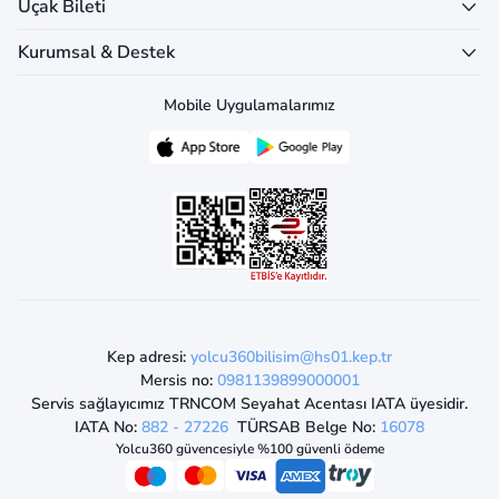
Uçak Bileti
Kurumsal & Destek
Mobile Uygulamalarımız
Kep adresi:
yolcu360bilisim@hs01.kep.tr
Mersis no:
0981139899000001
Servis sağlayıcımız TRNCOM Seyahat Acentası IATA üyesidir.
IATA No:
882 - 27226
TÜRSAB Belge No:
16078
Yolcu360 güvencesiyle %100 güvenli ödeme