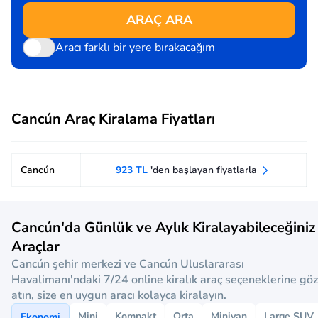
ARAÇ ARA
Aracı farklı bir yere bırakacağım
Cancún Araç Kiralama Fiyatları
Cancún
923 TL
'den başlayan fiyatlarla
Cancún'da Günlük ve Aylık Kiralayabileceğiniz
Araçlar
Cancún şehir merkezi ve Cancún Uluslararası
Havalimanı'ndaki 7/24 online kiralık araç seçeneklerine göz
atın, size en uygun aracı kolayca kiralayın.
Mini
Kompakt
Orta
Minivan
Large SUV
Ekonomi