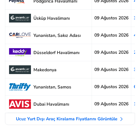
09 Ağustos 2026
4.
Podgorica Havalimanı
09 Ağustos 2026
3.
Üsküp Havalimanı
09 Ağustos 2026
4.
Yunanistan, Sakız Adası
09 Ağustos 2026
2.
Düsseldorf Havalimanı
09 Ağustos 2026
3.
Makedonya
09 Ağustos 2026
6.
Yunanistan, Samos
09 Ağustos 2026
1.
Dubai Havalimanı
Ucuz Yurt Dışı Araç Kiralama Fiyatlarını Görüntüle