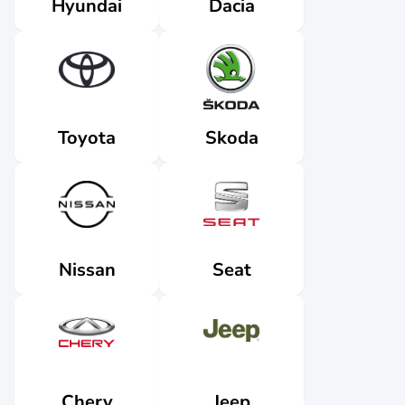
Dacia
Hyundai
Skoda
Toyota
Nissan
Seat
Jeep
Chery