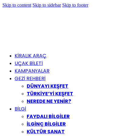
Skip to content
Skip to sidebar
Skip to footer
KİRALIK ARAÇ
UÇAK BİLETİ
KAMPANYALAR
GEZİ REHBERİ
DÜNYAYI KEŞFET
TÜRKİYE’Yİ KEŞFET
NEREDE NE YENİR?
BİLGİ
FAYDALI BİLGİLER
İLGİNÇ BİLGİLER
KÜLTÜR SANAT