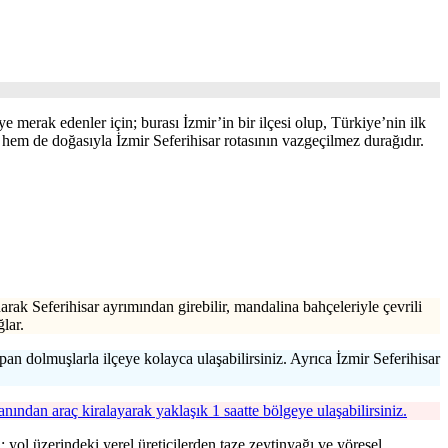
ye merak edenler için; burası İzmir’in bir ilçesi olup, Türkiye’nin ilk
hem de doğasıyla İzmir Seferihisar rotasının vazgeçilmez durağıdır.
arak Seferihisar ayrımından girebilir, mandalina bahçeleriyle çevrili
lar.
 dolmuşlarla ilçeye kolayca ulaşabilirsiniz. Ayrıca İzmir Seferihisar
nından araç kiralayarak yaklaşık 1 saatte bölgeye ulaşabilirsiniz.
; yol üzerindeki yerel üreticilerden taze zeytinyağı ve yöresel