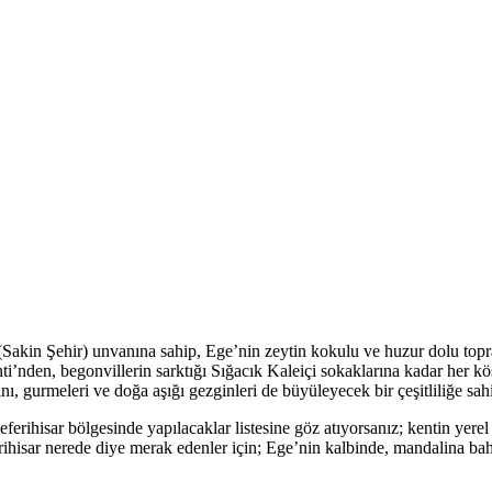
” (Sakin Şehir) unvanına sahip, Ege’nin zeytin kokulu ve huzur dolu to
ti’nden, begonvillerin sarktığı Sığacık Kaleiçi sokaklarına kadar her köş
rını, gurmeleri ve doğa aşığı gezginleri de büyüleyecek bir çeşitliliğe sah
Seferihisar bölgesinde yapılacaklar listesine göz atıyorsanız; kentin ye
erihisar nerede diye merak edenler için; Ege’nin kalbinde, mandalina bah