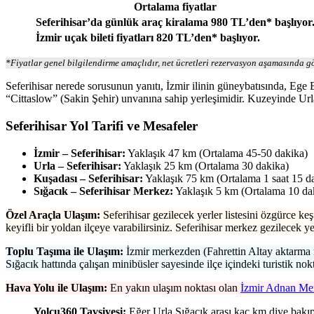
Ortalama fiyatlar
Seferihisar’da günlük araç kiralama 980 TL’den* başlıyor
İzmir uçak bileti fiyatları 820 TL’den* başlıyor.
*Fiyatlar genel bilgilendirme amaçlıdır, net ücretleri rezervasyon aşamasında gö
Seferihisar nerede sorusunun yanıtı, İzmir ilinin güneybatısında, Ege Bö
“Cittaslow” (Sakin Şehir) unvanına sahip yerleşimidir. Kuzeyinde Urla
Seferihisar Yol Tarifi ve Mesafeler
İzmir – Seferihisar:
Yaklaşık 47 km (Ortalama 45-50 dakika)
Urla – Seferihisar:
Yaklaşık 25 km (Ortalama 30 dakika)
Kuşadası – Seferihisar:
Yaklaşık 75 km (Ortalama 1 saat 15 d
Sığacık – Seferihisar Merkez:
Yaklaşık 5 km (Ortalama 10 da
Özel Araçla Ulaşım:
Seferihisar gezilecek yerler listesini özgürce ke
keyifli bir yoldan ilçeye varabilirsiniz. Seferihisar merkez gezilecek ye
Toplu Taşıma ile Ulaşım:
İzmir merkezden (Fahrettin Altay aktarma m
Sığacık hattında çalışan minibüsler sayesinde ilçe içindeki turistik nokt
Hava Yolu ile Ulaşım:
En yakın ulaşım noktası olan
İzmir Adnan Me
Yolcu360 Tavsiyesi:
Eğer Urla Sığacık arası kaç km diye bakıp y