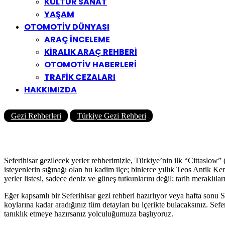
KÜLTÜR SANAT
YAŞAM
OTOMOTİV DÜNYASI
ARAÇ İNCELEME
KİRALIK ARAÇ REHBERİ
OTOMOTİV HABERLERİ
TRAFİK CEZALARI
HAKKIMIZDA
Gezi Rehberleri
Türkiye Gezi Rehberi
Seferihisar’da Gezilecek Yerler
Yazar
Yolcu360 Blog
11/02/2026
0
3K
29 Dk
Seferihisar gezilecek yerler rehberimizle, Türkiye’nin ilk “Cittaslow
isteyenlerin sığınağı olan bu kadim ilçe; binlerce yıllık Teos Antik Ken
yerler listesi, sadece deniz ve güneş tutkunlarını değil; tarih meraklıla
Eğer kapsamlı bir Seferihisar gezi rehberi hazırlıyor veya hafta sonu 
koylarına kadar aradığınız tüm detayları bu içerikte bulacaksınız. Sef
tanıklık etmeye hazırsanız yolculuğumuza başlıyoruz.