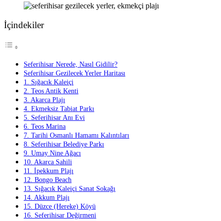
İçindekiler
Seferihisar Nerede, Nasıl Gidilir?
Seferihisar Gezilecek Yerler Haritası
1. Sığacık Kaleiçi
2. Teos Antik Kenti
3. Akarca Plajı
4. Ekmeksiz Tabiat Parkı
5. Seferihisar Anı Evi
6. Teos Marina
7. Tarihi Osmanlı Hamamı Kalıntıları
8. Seferihisar Belediye Parkı
9. Umay Nine Ağacı
10. Akarca Sahili
11. İpekkum Plajı
12. Bongo Beach
13. Sığacık Kaleiçi Sanat Sokağı
14. Akkum Plajı
15. Düzce (Hereke) Köyü
16. Seferihisar Değirmeni