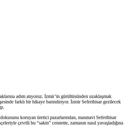
praklarına adım atıyoruz. İzmir’in gürültüsünden uzaklaşmak
esinde farklı bir hikaye barındırıyor. İzmir Seferihisar gezilecek
ip.
rel dokusunu koruyan üretici pazarlarından, masmavi Seferihisar
çeleriyle çevrili bu “sakin” cennette, zamanın nasıl yavaşladığına