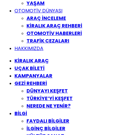
YAŞAM
OTOMOTİV DÜNYASI
ARAÇ İNCELEME
KİRALIK ARAÇ REHBERİ
OTOMOTİV HABERLERİ
TRAFİK CEZALARI
HAKKIMIZDA
KİRALIK ARAÇ
UÇAK BİLETİ
KAMPANYALAR
GEZİ REHBERİ
DÜNYAYI KEŞFET
TÜRKİYE’Yİ KEŞFET
NEREDE NE YENİR?
BİLGİ
FAYDALI BİLGİLER
İLGİNÇ BİLGİLER