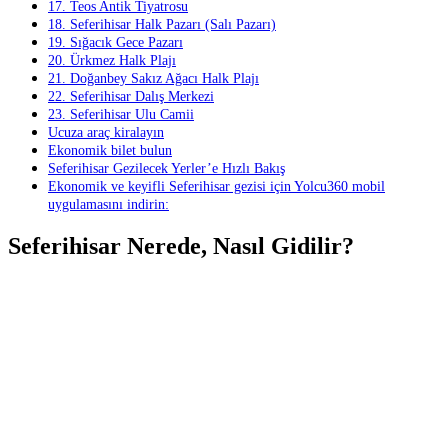
17. Teos Antik Tiyatrosu
18. Seferihisar Halk Pazarı (Salı Pazarı)
19. Sığacık Gece Pazarı
20. Ürkmez Halk Plajı
21. Doğanbey Sakız Ağacı Halk Plajı
22. Seferihisar Dalış Merkezi
23. Seferihisar Ulu Camii
Ucuza araç kiralayın
Ekonomik bilet bulun
Seferihisar Gezilecek Yerler’e Hızlı Bakış
Ekonomik ve keyifli Seferihisar gezisi için Yolcu360 mobil
uygulamasını indirin:
Seferihisar Nerede, Nasıl Gidilir?