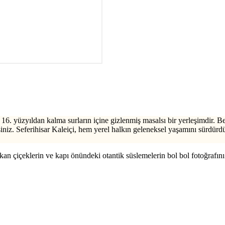
, 16. yüzyıldan kalma surların içine gizlenmiş masalsı bir yerleşimdir. 
iz. Seferihisar Kaleiçi, hem yerel halkın geleneksel yaşamını sürdürd
n çiçeklerin ve kapı önündeki otantik süslemelerin bol bol fotoğrafını 