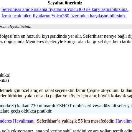
Seyahat önerimiz
.
Seferihisar araç kiralama fiyatlarını Yolcu360 ile karşılaştırabilirsiniz.
İzmir uçak bileti fiyatlarını Yolcu360 üzerinden karşılaştırabilirsiniz.
rüntüleyebilirsiniz.
lgesi’nin en huzurlu kıyı şeridinde yer alır. Seferihisar nereye bağlı di
, doğusunda Menderes ilçeleriyle komşu olan bu güzel ilçe, hem tarihi 
akika)
kika)
şfetmek için özel araç en rahat seçenektir. İzmir-Çeşme otoyolunu kullan
rler birbirine yakın olsa da plajlar ve köyler için araç büyük kolaylık sağ
erkezi) kalkan 730 numaralı ESHOT otobüsleri veya düzenli sefer yapan
alara geçiş oldukça pratiktir.
nderes Havalimanı
, Seferihisar’a yaklaşık 55 km mesafededir.
Havalima
ola çıkıyorsanız, ana yol yerine sahil şeridini ve ara yolları tercih edin