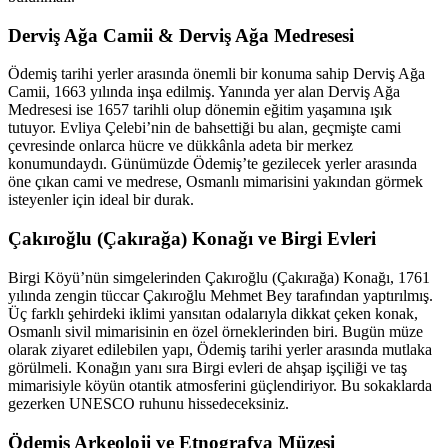
Derviş Ağa Camii & Derviş Ağa Medresesi
Ödemiş tarihi yerler arasında önemli bir konuma sahip Derviş Ağa
Camii, 1663 yılında inşa edilmiş. Yanında yer alan Derviş Ağa
Medresesi ise 1657 tarihli olup dönemin eğitim yaşamına ışık
tutuyor. Evliya Çelebi’nin de bahsettiği bu alan, geçmişte cami
çevresinde onlarca hücre ve dükkânla adeta bir merkez
konumundaydı. Günümüzde Ödemiş’te gezilecek yerler arasında
öne çıkan cami ve medrese, Osmanlı mimarisini yakından görmek
isteyenler için ideal bir durak.
Çakıroğlu (Çakırağa) Konağı ve Birgi Evleri
Birgi Köyü’nün simgelerinden Çakıroğlu (Çakırağa) Konağı, 1761
yılında zengin tüccar Çakıroğlu Mehmet Bey tarafından yaptırılmış.
Üç farklı şehirdeki iklimi yansıtan odalarıyla dikkat çeken konak,
Osmanlı sivil mimarisinin en özel örneklerinden biri. Bugün müze
olarak ziyaret edilebilen yapı, Ödemiş tarihi yerler arasında mutlaka
görülmeli. Konağın yanı sıra Birgi evleri de ahşap işçiliği ve taş
mimarisiyle köyün otantik atmosferini güçlendiriyor. Bu sokaklarda
gezerken UNESCO ruhunu hissedeceksiniz.
Ödemiş Arkeoloji ve Etnografya Müzesi