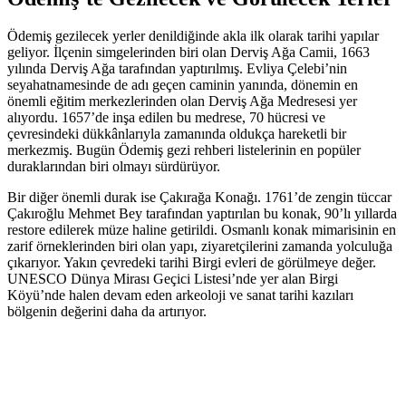
Ödemiş gezilecek yerler denildiğinde akla ilk olarak tarihi yapılar
geliyor. İlçenin simgelerinden biri olan Derviş Ağa Camii, 1663
yılında Derviş Ağa tarafından yaptırılmış. Evliya Çelebi’nin
seyahatnamesinde de adı geçen caminin yanında, dönemin en
önemli eğitim merkezlerinden olan Derviş Ağa Medresesi yer
alıyordu. 1657’de inşa edilen bu medrese, 70 hücresi ve
çevresindeki dükkânlarıyla zamanında oldukça hareketli bir
merkezmiş. Bugün Ödemiş gezi rehberi listelerinin en popüler
duraklarından biri olmayı sürdürüyor.
Bir diğer önemli durak ise Çakırağa Konağı. 1761’de zengin tüccar
Çakıroğlu Mehmet Bey tarafından yaptırılan bu konak, 90’lı yıllarda
restore edilerek müze haline getirildi. Osmanlı konak mimarisinin en
zarif örneklerinden biri olan yapı, ziyaretçilerini zamanda yolculuğa
çıkarıyor. Yakın çevredeki tarihi Birgi evleri de görülmeye değer.
UNESCO Dünya Mirası Geçici Listesi’nde yer alan Birgi
Köyü’nde halen devam eden arkeoloji ve sanat tarihi kazıları
bölgenin değerini daha da artırıyor.