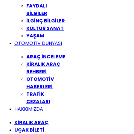
FAYDALI
BİLGİLER
İLGİNÇ BİLGİLER
KÜLTÜR SANAT
YAŞAM
OTOMOTİV DÜNYASI
ARAÇ İNCELEME
KİRALIK ARAÇ
REHBERİ
OTOMOTİV
HABERLERİ
TRAFİK
CEZALARI
HAKKIMIZDA
KİRALIK ARAÇ
UÇAK BİLETİ