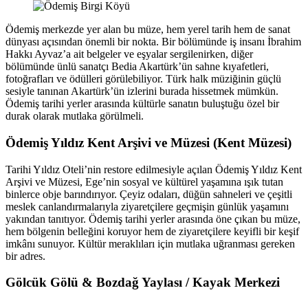
Ödemiş merkezde yer alan bu müze, hem yerel tarih hem de sanat
dünyası açısından önemli bir nokta. Bir bölümünde iş insanı İbrahim
Hakkı Ayvaz’a ait belgeler ve eşyalar sergilenirken, diğer
bölümünde ünlü sanatçı Bedia Akartürk’ün sahne kıyafetleri,
fotoğrafları ve ödülleri görülebiliyor. Türk halk müziğinin güçlü
sesiyle tanınan Akartürk’ün izlerini burada hissetmek mümkün.
Ödemiş tarihi yerler arasında kültürle sanatın buluştuğu özel bir
durak olarak mutlaka görülmeli.
Ödemiş Yıldız Kent Arşivi ve Müzesi (Kent Müzesi)
Tarihi Yıldız Oteli’nin restore edilmesiyle açılan Ödemiş Yıldız Kent
Arşivi ve Müzesi, Ege’nin sosyal ve kültürel yaşamına ışık tutan
binlerce obje barındırıyor. Çeyiz odaları, düğün sahneleri ve çeşitli
meslek canlandırmalarıyla ziyaretçilere geçmişin günlük yaşamını
yakından tanıtıyor. Ödemiş tarihi yerler arasında öne çıkan bu müze,
hem bölgenin belleğini koruyor hem de ziyaretçilere keyifli bir keşif
imkânı sunuyor. Kültür meraklıları için mutlaka uğranması gereken
bir adres.
Gölcük Gölü & Bozdağ Yaylası / Kayak Merkezi