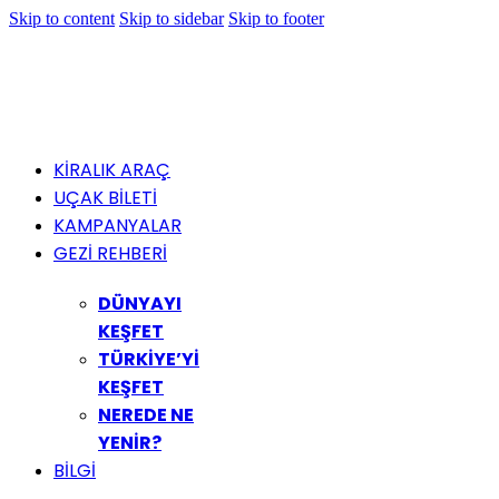
Skip to content
Skip to sidebar
Skip to footer
KİRALIK ARAÇ
UÇAK BİLETİ
KAMPANYALAR
GEZİ REHBERİ
DÜNYAYI
KEŞFET
TÜRKİYE’Yİ
KEŞFET
NEREDE NE
YENİR?
BİLGİ