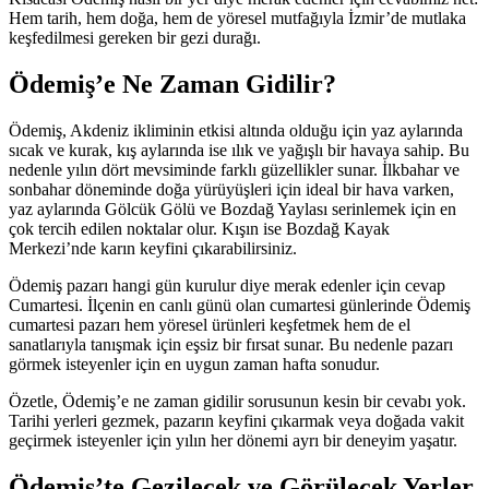
Hem tarih, hem doğa, hem de yöresel mutfağıyla İzmir’de mutlaka
keşfedilmesi gereken bir gezi durağı.
Ödemiş’e Ne Zaman Gidilir?
Ödemiş, Akdeniz ikliminin etkisi altında olduğu için yaz aylarında
sıcak ve kurak, kış aylarında ise ılık ve yağışlı bir havaya sahip. Bu
nedenle yılın dört mevsiminde farklı güzellikler sunar. İlkbahar ve
sonbahar döneminde doğa yürüyüşleri için ideal bir hava varken,
yaz aylarında Gölcük Gölü ve Bozdağ Yaylası serinlemek için en
çok tercih edilen noktalar olur. Kışın ise Bozdağ Kayak
Merkezi’nde karın keyfini çıkarabilirsiniz.
Ödemiş pazarı hangi gün kurulur diye merak edenler için cevap
Cumartesi. İlçenin en canlı günü olan cumartesi günlerinde Ödemiş
cumartesi pazarı hem yöresel ürünleri keşfetmek hem de el
sanatlarıyla tanışmak için eşsiz bir fırsat sunar. Bu nedenle pazarı
görmek isteyenler için en uygun zaman hafta sonudur.
Özetle, Ödemiş’e ne zaman gidilir sorusunun kesin bir cevabı yok.
Tarihi yerleri gezmek, pazarın keyfini çıkarmak veya doğada vakit
geçirmek isteyenler için yılın her dönemi ayrı bir deneyim yaşatır.
Ödemiş’te Gezilecek ve Görülecek Yerler