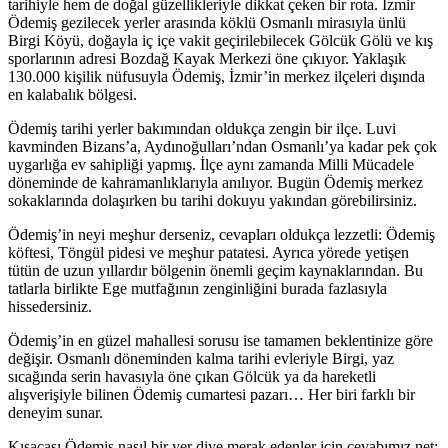
tarihiyle hem de doğal güzellikleriyle dikkat çeken bir rota. İzmir
Ödemiş gezilecek yerler arasında köklü Osmanlı mirasıyla ünlü
Birgi Köyü, doğayla iç içe vakit geçirilebilecek Gölcük Gölü ve kış
sporlarının adresi Bozdağ Kayak Merkezi öne çıkıyor. Yaklaşık
130.000 kişilik nüfusuyla Ödemiş, İzmir’in merkez ilçeleri dışında
en kalabalık bölgesi.
Ödemiş tarihi yerler bakımından oldukça zengin bir ilçe. Luvi
kavminden Bizans’a, Aydınoğulları’ndan Osmanlı’ya kadar pek çok
uygarlığa ev sahipliği yapmış. İlçe aynı zamanda Milli Mücadele
döneminde de kahramanlıklarıyla anılıyor. Bugün Ödemiş merkez
sokaklarında dolaşırken bu tarihi dokuyu yakından görebilirsiniz.
Ödemiş’in neyi meşhur derseniz, cevapları oldukça lezzetli: Ödemiş
köftesi, Töngül pidesi ve meşhur patatesi. Ayrıca yörede yetişen
tütün de uzun yıllardır bölgenin önemli geçim kaynaklarından. Bu
tatlarla birlikte Ege mutfağının zenginliğini burada fazlasıyla
hissedersiniz.
Ödemiş’in en güzel mahallesi sorusu ise tamamen beklentinize göre
değişir. Osmanlı döneminden kalma tarihi evleriyle Birgi, yaz
sıcağında serin havasıyla öne çıkan Gölcük ya da hareketli
alışverişiyle bilinen Ödemiş cumartesi pazarı… Her biri farklı bir
deneyim sunar.
Kısacası Ödemiş nasıl bir yer diye merak edenler için cevabımız net: