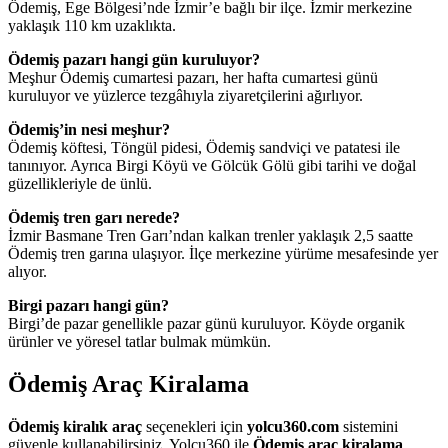
Ödemiş, Ege Bölgesi’nde İzmir’e bağlı bir ilçe. İzmir merkezine
yaklaşık 110 km uzaklıkta.
Ödemiş pazarı hangi gün kuruluyor?
Meşhur Ödemiş cumartesi pazarı, her hafta cumartesi günü
kuruluyor ve yüzlerce tezgâhıyla ziyaretçilerini ağırlıyor.
Ödemiş’in nesi meşhur?
Ödemiş köftesi, Töngül pidesi, Ödemiş sandviçi ve patatesi ile
tanınıyor. Ayrıca Birgi Köyü ve Gölcük Gölü gibi tarihi ve doğal
güzellikleriyle de ünlü.
Ödemiş tren garı nerede?
İzmir Basmane Tren Garı’ndan kalkan trenler yaklaşık 2,5 saatte
Ödemiş tren garına ulaşıyor. İlçe merkezine yürüme mesafesinde yer
alıyor.
Birgi pazarı hangi gün?
Birgi’de pazar genellikle pazar günü kuruluyor. Köyde organik
ürünler ve yöresel tatlar bulmak mümkün.
Ödemiş Araç Kiralama
Ödemiş kiralık araç
seçenekleri için
yolcu360.com
sistemini
güvenle kullanabilirsiniz. Yolcu360 ile
Ödemiş araç kiralama