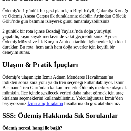
Ödemiş’te 1 günlük bir gezi planı için Birgi Köyü, Çakırağa Konağı
ve Ödemiş Arasta Çarşısı ilk duraklarınız olabilir. Ardından Gölcük
Gölü’nde gün batımını izleyerek günü tamamlayabilirsiniz.
2 günlük bir rota içinse Bozdağ Yaylası’nda doğa yürüyüşü
yapabilir, kışın kayak merkezinde vakit geçirebilirsiniz. Ayrıca
Ödemiş Müzesi ve İlk Kurşun Anıtı da tarihle ilgilenenler için ideal
duraklar. Bu rota, hem tarih hem doğa severler için keyifli bir
deneyim sunar.
Ulaşım & Pratik İpuçları
Ödemiş’e ulaşım için İzmir Adnan Menderes Havalimanı’na
indikten sonra kara yolu ya da tren seçeneği kullanılabiliyor. İzmir
Basmane Tren Garı’ndan kalkan trenlerle Ödemiş merkeze ulaşmak
mümkün. İlçe içinde gezilecek yerleri daha rahat görmek için araç
kiralama seçeneklerini kullanabilirsiniz. Yolculuğunuza İzmir’den
başlıyorsanız
İzmir araç kiralama
fırsatlarına da göz atabilirsiniz.
SSS: Ödemiş Hakkında Sık Sorulanlar
Ödemiş neresi, hangi ile bağlı?