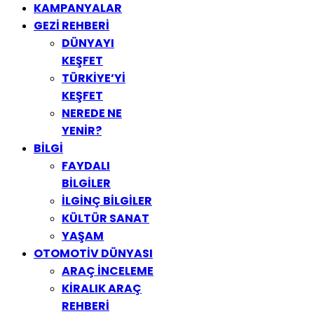
KAMPANYALAR
GEZİ REHBERİ
DÜNYAYI
KEŞFET
TÜRKİYE’Yİ
KEŞFET
NEREDE NE
YENİR?
BİLGİ
FAYDALI
BİLGİLER
İLGİNÇ BİLGİLER
KÜLTÜR SANAT
YAŞAM
OTOMOTİV DÜNYASI
ARAÇ İNCELEME
KİRALIK ARAÇ
REHBERİ