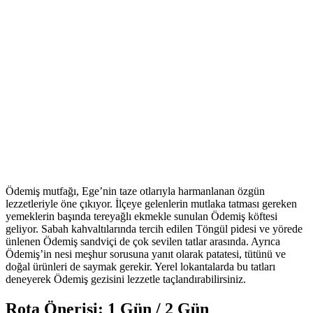
Ödemiş mutfağı, Ege’nin taze otlarıyla harmanlanan özgün
lezzetleriyle öne çıkıyor. İlçeye gelenlerin mutlaka tatması gereken
yemeklerin başında tereyağlı ekmekle sunulan Ödemiş köftesi
geliyor. Sabah kahvaltılarında tercih edilen Töngül pidesi ve yörede
ünlenen Ödemiş sandviçi de çok sevilen tatlar arasında. Ayrıca
Ödemiş’in nesi meşhur sorusuna yanıt olarak patatesi, tütünü ve
doğal ürünleri de saymak gerekir. Yerel lokantalarda bu tatları
deneyerek Ödemiş gezisini lezzetle taçlandırabilirsiniz.
Rota Önerisi: 1 Gün / 2 Gün