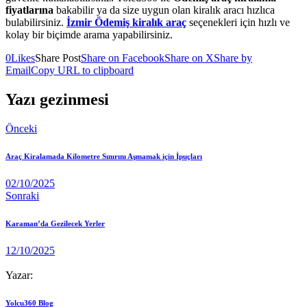
fiyatlarına
bakabilir ya da size uygun olan kiralık aracı hızlıca
bulabilirsiniz.
İzmir Ödemiş kiralık araç
seçenekleri için hızlı ve
kolay bir biçimde arama yapabilirsiniz.
0
Likes
Share Post
Share on Facebook
Share on X
Share by
Email
Copy URL to clipboard
Yazı gezinmesi
Önceki
Araç Kiralamada Kilometre Sınırını Aşmamak için İpuçları
02/10/2025
Sonraki
Karaman’da Gezilecek Yerler
12/10/2025
Yazar:
Yolcu360 Blog