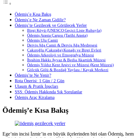
Ödemiş’e Kısa Bakış
Ödemiş’e Ne Zaman Gidilir?
Ödemiş’te Gezilecek ve Görülecek Yerler
Birgi Köyü (UNESCO Geçici Liste Ruhuyla)
Ödemiş Arasta Çarşısı (Tarihi Arasta)
Ödemiş Ulu Camii
Derviş Ağa Camii & Derviş Ağa Medresesi
Çakıroğlu (Çakırağa) Konağı ve Birgi Evleri
Ödemiş Arkeoloji ve Etnografya Müzesi
İbrahim Hakkı Ayvaz & Bedia Akartürk Müzesi
Ödemiş Yıldız Kent Arşivi ve Müzesi (Kent Müzesi)
Gölcük Gölü & Bozdağ Yaylası / Kayak Merkezi
Ödemiş’te Ne Yenir?
Rota Önerisi: 1 Gün / 2 Gün
Ulaşım & Pratik İpuçları
SSS: Ödemiş Hakkında Sık Sorulanlar
Ödemiş Araç Kiralama
Ödemiş’e Kısa Bakış
Ege’nin incisi İzmir’in en büyük ilçelerinden biri olan Ödemiş, hem