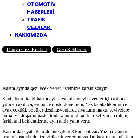
OTOMOTİV
HABERLERİ
TRAFİK
CEZALARI
HAKKIMIZDA
Dünya Gezi Rehberi
Gezi Rehberleri
Kasım Ayında Tatile Nereye
Gidilir?
Yazar
Yolcu360 Blog
14/11/2025
0
5K
19 Dk
Kasım ayında gezilecek yerler listemizle karşınızdayız.
Sonbaharın kalbi kasım ayı, seyahat etmeyi sevenler için aslında
yılın en akıllıca, en bütçe dostu dönemidir. Yaz kalabalıklarının el
ayak çektiği, popüler destinasyonlarda fiyatların makul seviyelere
indiği ve doğanın pastel tonlara büründüğü bu özel zaman dilimi,
farklı tatil beklentilerine aynı anda yanıt verir.
Kasım’da seyahatlerinde öne çıkan 3 konsept var: Yaz mevsimini
uzatıp kasımda denize girilecek yerler arayanlar, kasım ara tatili için