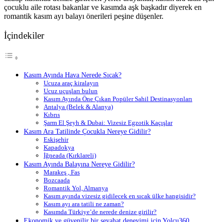
çocuklu aile rotası bakanlar ve kasımda aşk başkadır diyerek en
romantik kasım ayı balayı önerileri peşine düşenler.
İçindekiler
Kasım Ayında Hava Nerede Sıcak?
Ucuza araç kiralayın
Ucuz uçuşları bulun
Kasım Ayında Öne Çıkan Popüler Sahil Destinasyonları
Antalya (Belek & Alanya)
Kıbrıs
Şarm El Şeyh & Dubai: Vizesiz Egzotik Kaçışlar
Kasım Ara Tatilinde Çocukla Nereye Gidilir?
Eskişehir
Kapadokya
İğneada (Kırklareli)
Kasım Ayında Balayına Nereye Gidilir?
Marakeş , Fas
Bozcaada
Romantik Yol, Almanya
Kasım ayında vizesiz gidilecek en sıcak ülke hangisidir?
Kasım ayı ara tatili ne zaman?
Kasımda Türkiye’de nerede denize girilir?
Ekonomik ve güvenilir bir seyahat deneyimi için Yolcu360