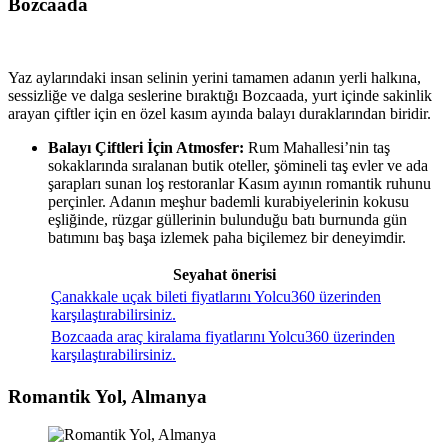
Bozcaada
Yaz aylarındaki insan selinin yerini tamamen adanın yerli halkına,
sessizliğe ve dalga seslerine bıraktığı Bozcaada, yurt içinde sakinlik
arayan çiftler için en özel kasım ayında balayı duraklarından biridir.
Balayı Çiftleri İçin Atmosfer:
Rum Mahallesi’nin taş
sokaklarında sıralanan butik oteller, şömineli taş evler ve ada
şarapları sunan loş restoranlar Kasım ayının romantik ruhunu
perçinler. Adanın meşhur bademli kurabiyelerinin kokusu
eşliğinde, rüzgar güllerinin bulunduğu batı burnunda gün
batımını baş başa izlemek paha biçilemez bir deneyimdir.
Seyahat önerisi
Çanakkale uçak bileti fiyatlarını Yolcu360 üzerinden
karşılaştırabilirsiniz.
Bozcaada araç kiralama fiyatlarını Yolcu360 üzerinden
karşılaştırabilirsiniz.
Romantik Yol, Almanya