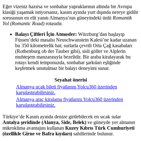
Eğer vizeniz hazırsa ve sonbahar yapraklarının altında bir Avrupa
klasiği yaşamak istiyorsanız, kasım ayında yurt dışında nereye gidilir
sorusunun en elit yanıtı Almanya’nın güneyindeki ünlü
Romantik
Yol (Romantic Road)
rotasıdır.
Balayı Çiftleri İçin Atmosfer:
Würzburg’dan başlayıp
Füssen’deki masalsı Neuschwanstein Kalesi’ne kadar uzanan
bu 350 kilometrelik hat; surlarla çevrili Orta Çağ kasabaları
(Rothenburg ob der Tauber gibi), sisli göller ve Alplerin
muhteşem manzarasıyla bezelidir. Bir araba kiralayarak bu
rotayı kendi temponuzda, sonbahar şarkıları eşliğinde
keşfetmek unutulmaz bir balayı deneyimi sunar.
Seyahat önerisi
Almanya uçak bileti fiyatlarını Yolcu360 üzerinden
karşılaştırabilirsiniz.
Almanya araç kiralama fiyatlarını Yolcu360 üzerinden
karşılaştırabilirsiniz.
Türkiye’de Kasım ayında denize girilebilecek en sıcak sular
Antalya şeridinde (Alanya, Side, Belek)
ve güneyde yer almanın
mikroklima avantajını kullanan
Kuzey Kıbrıs Türk Cumhuriyeti
(özellikle Girne ve Bafra kıyıları)
sahillerinde bulunur.