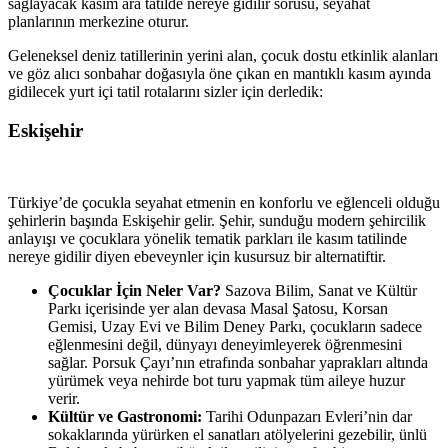
sağlayacak kasım ara tatilde nereye gidilir sorusu, seyahat
planlarının merkezine oturur.
Geleneksel deniz tatillerinin yerini alan, çocuk dostu etkinlik alanları
ve göz alıcı sonbahar doğasıyla öne çıkan en mantıklı kasım ayında
gidilecek yurt içi tatil rotalarını sizler için derledik:
Eskişehir
Türkiye’de çocukla seyahat etmenin en konforlu ve eğlenceli olduğu
şehirlerin başında Eskişehir gelir. Şehir, sunduğu modern şehircilik
anlayışı ve çocuklara yönelik tematik parkları ile kasım tatilinde
nereye gidilir diyen ebeveynler için kusursuz bir alternatiftir.
Çocuklar İçin Neler Var?
Sazova Bilim, Sanat ve Kültür
Parkı içerisinde yer alan devasa Masal Şatosu, Korsan
Gemisi, Uzay Evi ve Bilim Deney Parkı, çocukların sadece
eğlenmesini değil, dünyayı deneyimleyerek öğrenmesini
sağlar. Porsuk Çayı’nın etrafında sonbahar yaprakları altında
yürümek veya nehirde bot turu yapmak tüm aileye huzur
verir.
Kültür ve Gastronomi:
Tarihi Odunpazarı Evleri’nin dar
sokaklarında yürürken el sanatları atölyelerini gezebilir, ünlü