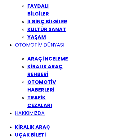
FAYDALI
BİLGİLER
İLGİNÇ BİLGİLER
KÜLTÜR SANAT
YAŞAM
OTOMOTİV DÜNYASI
ARAÇ İNCELEME
KİRALIK ARAÇ
REHBERİ
OTOMOTİV
HABERLERİ
TRAFİK
CEZALARI
HAKKIMIZDA
KİRALIK ARAÇ
UÇAK BİLETİ