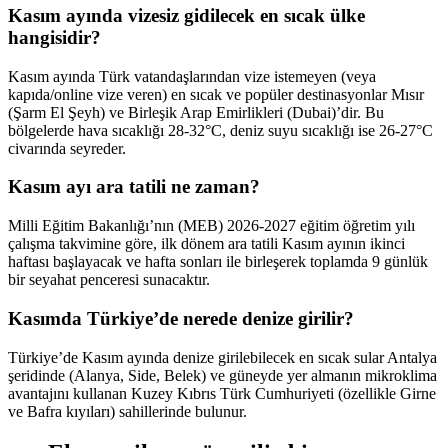
Kasım ayında vizesiz gidilecek en sıcak ülke
hangisidir?
Kasım ayında Türk vatandaşlarından vize istemeyen (veya
kapıda/online vize veren) en sıcak ve popüler destinasyonlar Mısır
(Şarm El Şeyh) ve Birleşik Arap Emirlikleri (Dubai)’dir. Bu
bölgelerde hava sıcaklığı 28-32°C, deniz suyu sıcaklığı ise 26-27°C
civarında seyreder.
Kasım ayı ara tatili ne zaman?
Milli Eğitim Bakanlığı’nın (MEB) 2026-2027 eğitim öğretim yılı
çalışma takvimine göre, ilk dönem ara tatili Kasım ayının ikinci
haftası başlayacak ve hafta sonları ile birleşerek toplamda 9 günlük
bir seyahat penceresi sunacaktır.
Kasımda Türkiye’de nerede denize girilir?
Türkiye’de Kasım ayında denize girilebilecek en sıcak sular Antalya
şeridinde (Alanya, Side, Belek) ve güneyde yer almanın mikroklima
avantajını kullanan Kuzey Kıbrıs Türk Cumhuriyeti (özellikle Girne
ve Bafra kıyıları) sahillerinde bulunur.