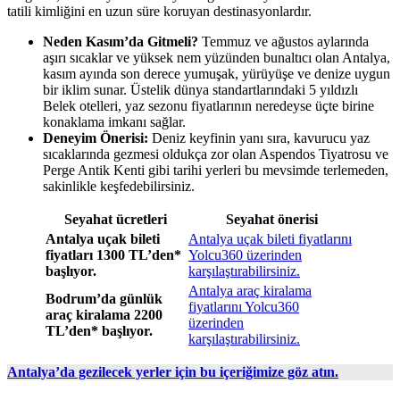
tatili kimliğini en uzun süre koruyan destinasyonlardır.
Neden Kasım’da Gitmeli?
Temmuz ve ağustos aylarında
aşırı sıcaklar ve yüksek nem yüzünden bunaltıcı olan Antalya,
kasım ayında son derece yumuşak, yürüyüşe ve denize uygun
bir iklim sunar. Üstelik dünya standartlarındaki 5 yıldızlı
Belek otelleri, yaz sezonu fiyatlarının neredeyse üçte birine
konaklama imkanı sağlar.
Deneyim Önerisi:
Deniz keyfinin yanı sıra, kavurucu yaz
sıcaklarında gezmesi oldukça zor olan Aspendos Tiyatrosu ve
Perge Antik Kenti gibi tarihi yerleri bu mevsimde terlemeden,
sakinlikle keşfedebilirsiniz.
Seyahat ücretleri
Seyahat önerisi
Antalya uçak bileti
Antalya uçak bileti fiyatlarını
fiyatları 1300 TL’den*
Yolcu360 üzerinden
başlıyor.
karşılaştırabilirsiniz.
Antalya araç kiralama
Bodrum’da günlük
fiyatlarını Yolcu360
araç kiralama 2200
üzerinden
TL’den* başlıyor.
karşılaştırabilirsiniz.
Antalya’da gezilecek yerler için bu içeriğimize göz atın.