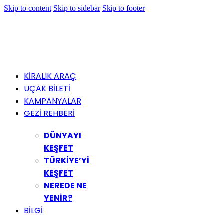
Skip to content
Skip to sidebar
Skip to footer
KİRALIK ARAÇ
UÇAK BİLETİ
KAMPANYALAR
GEZİ REHBERİ
DÜNYAYI
KEŞFET
TÜRKİYE’Yİ
KEŞFET
NEREDE NE
YENİR?
BİLGİ