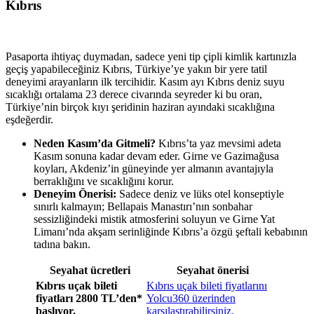
Kıbrıs
Pasaporta ihtiyaç duymadan, sadece yeni tip çipli kimlik kartınızla
geçiş yapabileceğiniz Kıbrıs, Türkiye’ye yakın bir yere tatil
deneyimi arayanların ilk tercihidir. Kasım ayı Kıbrıs deniz suyu
sıcaklığı ortalama 23 derece civarında seyreder ki bu oran,
Türkiye’nin birçok kıyı şeridinin haziran ayındaki sıcaklığına
eşdeğerdir.
Neden Kasım’da Gitmeli?
Kıbrıs’ta yaz mevsimi adeta
Kasım sonuna kadar devam eder. Girne ve Gazimağusa
koyları, Akdeniz’in güneyinde yer almanın avantajıyla
berraklığını ve sıcaklığını korur.
Deneyim Önerisi:
Sadece deniz ve lüks otel konseptiyle
sınırlı kalmayın; Bellapais Manastırı’nın sonbahar
sessizliğindeki mistik atmosferini soluyun ve Girne Yat
Limanı’nda akşam serinliğinde Kıbrıs’a özgü şeftali kebabının
tadına bakın.
Seyahat ücretleri
Seyahat önerisi
Kıbrıs uçak bileti
Kıbrıs uçak bileti fiyatlarını
fiyatları 2800 TL’den*
Yolcu360 üzerinden
başlıyor.
karşılaştırabilirsiniz.