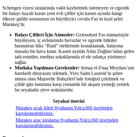
Schengen vizesi sıralarında vakit kaybetmek istemeyen ve egzotik
bir balayı hayali kuran yeni evli çiftler için kasım ayında hangi
ülkeye gidilir sorusunun en büyüleyici cevabı Fas’ın kızıl şehri
Marakeş’tir.
Balayı Çiftleri İçin Atmosfer:
Geleneksel Fas mimarisiyle
büyüleyen, iç avlularında havuzlar ve egzotik bitkiler
barındıran lüks “Riad” otellerinde konaklamak, balayına
masalsı bir hava katar. Kasım ayında Atlas Dağları’ndan gelen
tatlı esintiler, medina sokaklarında el ele rahatça yürümeyi
sağlar.
Mutlaka Yapılması Gerekenler:
Jemaa el-Fnaa Meydanı’nın
hareketli dünyasını izlemek, Yves Saint Laurent’in şehre
mirası olan Majorelle Bahçeleri’nde fotoğraf çekilmek ve
çölde gün batımına karşı romantik bir akşam yemeği yemek
bu seyahatin zirve noktalarıdır.
Seyahat önerisi
Marakeş uçak bileti fiyatlarını Yolcu360 üzerinden
karşılaştırabilirsiniz.
Marakeş araç kiralama fiyatlarını Yolcu360 üzerinden
karşılaştırabilirsiniz.