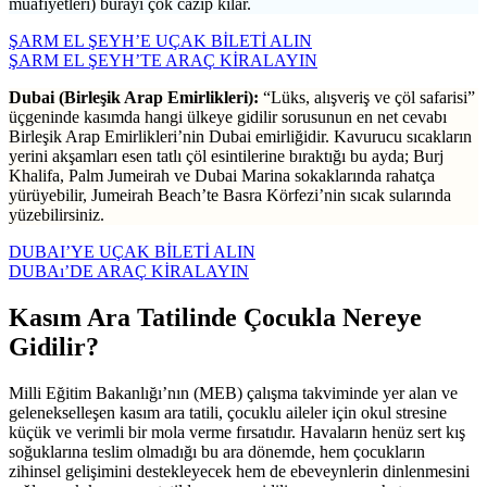
muafiyetleri) burayı çok cazip kılar.
ŞARM EL ŞEYH’E UÇAK BİLETİ ALIN
ŞARM EL ŞEYH’TE ARAÇ KİRALAYIN
Dubai (Birleşik Arap Emirlikleri):
“Lüks, alışveriş ve çöl safarisi”
üçgeninde kasımda hangi ülkeye gidilir sorusunun en net cevabı
Birleşik Arap Emirlikleri’nin Dubai emirliğidir. Kavurucu sıcakların
yerini akşamları esen tatlı çöl esintilerine bıraktığı bu ayda; Burj
Khalifa, Palm Jumeirah ve Dubai Marina sokaklarında rahatça
yürüyebilir, Jumeirah Beach’te Basra Körfezi’nin sıcak sularında
yüzebilirsiniz.
DUBAI’YE UÇAK BİLETİ ALIN
DUBAı’DE ARAÇ KİRALAYIN
Kasım Ara Tatilinde Çocukla Nereye
Gidilir?
Milli Eğitim Bakanlığı’nın (MEB) çalışma takviminde yer alan ve
gelenekselleşen kasım ara tatili, çocuklu aileler için okul stresine
küçük ve verimli bir mola verme fırsatıdır. Havaların henüz sert kış
soğuklarına teslim olmadığı bu ara dönemde, hem çocukların
zihinsel gelişimini destekleyecek hem de ebeveynlerin dinlenmesini