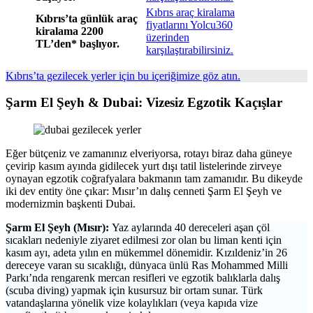
Kıbrıs araç kiralama
Kıbrıs’ta günlük araç
fiyatlarını Yolcu360
kiralama 2200
üzerinden
TL’den* başlıyor.
karşılaştırabilirsiniz.
Kıbrıs’ta gezilecek yerler için bu içeriğimize göz atın.
Şarm El Şeyh & Dubai: Vizesiz Egzotik Kaçışlar
Eğer bütçeniz ve zamanınız elveriyorsa, rotayı biraz daha güneye
çevirip kasım ayında gidilecek yurt dışı tatil listelerinde zirveye
oynayan egzotik coğrafyalara bakmanın tam zamanıdır. Bu dikeyde
iki dev entity öne çıkar: Mısır’ın dalış cenneti Şarm El Şeyh ve
modernizmin başkenti Dubai.
Şarm El Şeyh (Mısır):
Yaz aylarında 40 dereceleri aşan çöl
sıcakları nedeniyle ziyaret edilmesi zor olan bu liman kenti için
kasım ayı, adeta yılın en mükemmel dönemidir. Kızıldeniz’in 26
dereceye varan su sıcaklığı, dünyaca ünlü Ras Mohammed Milli
Parkı’nda rengarenk mercan resifleri ve egzotik balıklarla dalış
(scuba diving) yapmak için kusursuz bir ortam sunar. Türk
vatandaşlarına yönelik vize kolaylıkları (veya kapıda vize