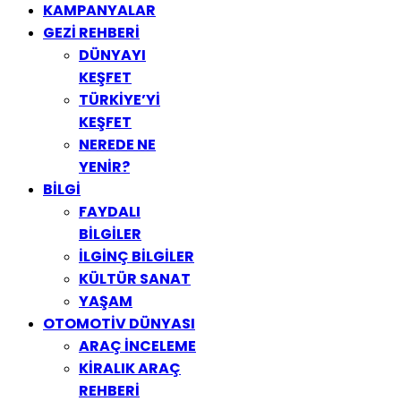
KAMPANYALAR
GEZİ REHBERİ
DÜNYAYI
KEŞFET
TÜRKİYE’Yİ
KEŞFET
NEREDE NE
YENİR?
BİLGİ
FAYDALI
BİLGİLER
İLGİNÇ BİLGİLER
KÜLTÜR SANAT
YAŞAM
OTOMOTİV DÜNYASI
ARAÇ İNCELEME
KİRALIK ARAÇ
REHBERİ