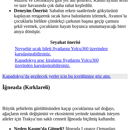
Müzesi ve Derinkuyu gibi yer altı şehirleri, Kasım ayının serin
ve taze havasında çok daha rahat keşfedilir.
Deneyim Önerisi:
Sabahın erken saatlerinde gökyüzünü
kaplayan rengarenk sıcak hava balonlarını izlemek, Avanos’ta
çocuklarla birlikte çömlekçi çarkının başına geçip çamura
şekil vermek, çocukların hayatı boyunca unutamayacağı birer
anıya dönüşür.
Seyahat önerisi
Nevşehir uçak bileti fiyatlarını Yolcu360 üzerinden
karşılaştırabilirsiniz.
Kapadokya araç kiralama fiyatlarını Yolcu360
üzerinden karşılaştırabilirsiniz.
Kapadokya’da gezilecek yerler için bu içeriğimize göz atın.
İğneada (Kırklareli)
Büyük şehirlerin gürültüsünden kaçıp çocuklarına saf doğayı,
ağaçların renk değişimini ve ekosistemi yerinde tanıtmak isteyen
aileler için Trakya’nın saklı cenneti İğneada biçilmiş kaftandır.
Neden Kasım’da Gitmeli?
İğneada Longoz Ormanları,