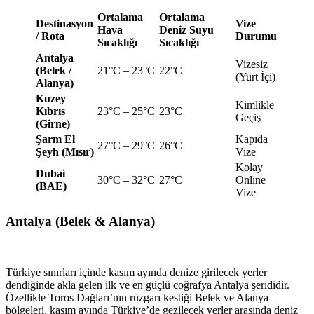
Ortalama
Ortalama
Destinasyon
Vize
Hava
Deniz Suyu
/ Rota
Durumu
Sıcaklığı
Sıcaklığı
Antalya
Vizesiz
(Belek /
21°C – 23°C
22°C
(Yurt İçi)
Alanya)
Kuzey
Kimlikle
Kıbrıs
23°C – 25°C
23°C
Geçiş
(Girne)
Şarm El
Kapıda
27°C – 29°C
26°C
Şeyh (Mısır)
Vize
Kolay
Dubai
30°C – 32°C
27°C
Online
(BAE)
Vize
Antalya (Belek & Alanya)
Türkiye sınırları içinde kasım ayında denize girilecek yerler
dendiğinde akla gelen ilk ve en güçlü coğrafya Antalya şerididir.
Özellikle Toros Dağları’nın rüzgarı kestiği Belek ve Alanya
bölgeleri, kasım ayında Türkiye’de gezilecek yerler arasında deniz