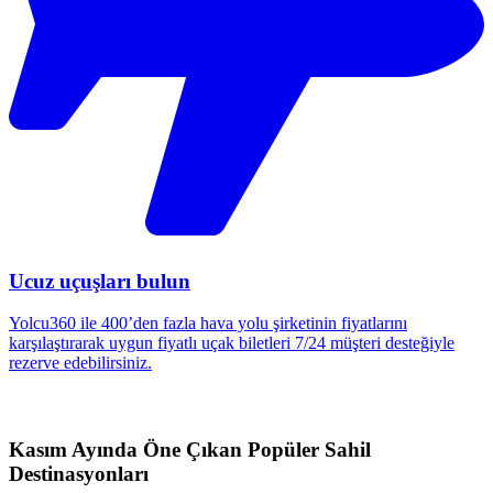
Ucuz uçuşları bulun
Yolcu360 ile 400’den fazla hava yolu şirketinin fiyatlarını
karşılaştırarak uygun fiyatlı uçak biletleri 7/24 müşteri desteğiyle
rezerve edebilirsiniz.
Kasım Ayında Öne Çıkan Popüler Sahil
Destinasyonları