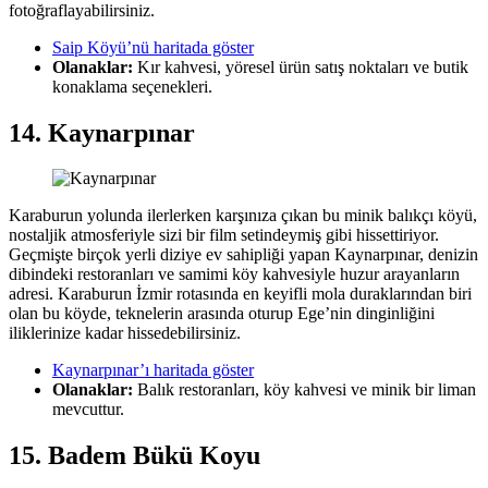
fotoğraflayabilirsiniz.
Saip Köyü’nü haritada göster
Olanaklar:
Kır kahvesi, yöresel ürün satış noktaları ve butik
konaklama seçenekleri.
14. Kaynarpınar
Karaburun yolunda ilerlerken karşınıza çıkan bu minik balıkçı köyü,
nostaljik atmosferiyle sizi bir film setindeymiş gibi hissettiriyor.
Geçmişte birçok yerli diziye ev sahipliği yapan Kaynarpınar, denizin
dibindeki restoranları ve samimi köy kahvesiyle huzur arayanların
adresi. Karaburun İzmir rotasında en keyifli mola duraklarından biri
olan bu köyde, teknelerin arasında oturup Ege’nin dinginliğini
iliklerinize kadar hissedebilirsiniz.
Kaynarpınar’ı haritada göster
Olanaklar:
Balık restoranları, köy kahvesi ve minik bir liman
mevcuttur.
15. Badem Bükü Koyu