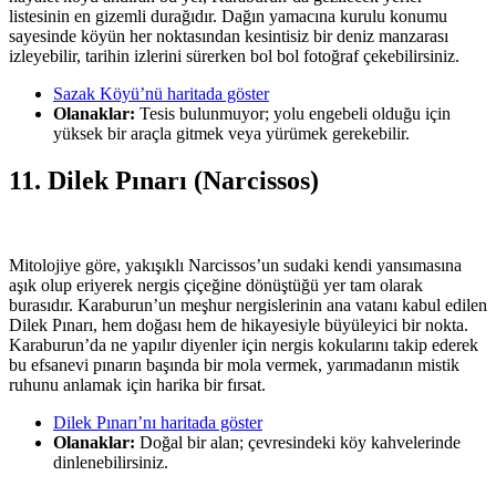
listesinin en gizemli durağıdır. Dağın yamacına kurulu konumu
sayesinde köyün her noktasından kesintisiz bir deniz manzarası
izleyebilir, tarihin izlerini sürerken bol bol fotoğraf çekebilirsiniz.
Sazak Köyü’nü haritada göster
Olanaklar:
Tesis bulunmuyor; yolu engebeli olduğu için
yüksek bir araçla gitmek veya yürümek gerekebilir.
11. Dilek Pınarı (Narcissos)
Mitolojiye göre, yakışıklı Narcissos’un sudaki kendi yansımasına
aşık olup eriyerek nergis çiçeğine dönüştüğü yer tam olarak
burasıdır. Karaburun’un meşhur nergislerinin ana vatanı kabul edilen
Dilek Pınarı, hem doğası hem de hikayesiyle büyüleyici bir nokta.
Karaburun’da ne yapılır diyenler için nergis kokularını takip ederek
bu efsanevi pınarın başında bir mola vermek, yarımadanın mistik
ruhunu anlamak için harika bir fırsat.
Dilek Pınarı’nı haritada göster
Olanaklar:
Doğal bir alan; çevresindeki köy kahvelerinde
dinlenebilirsiniz.