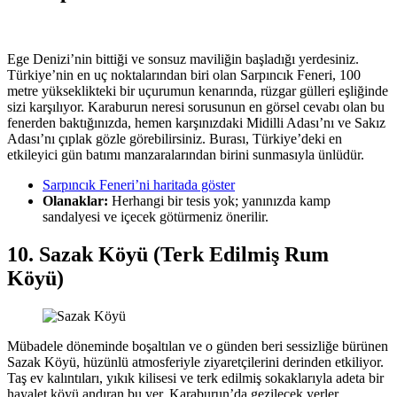
Ege Denizi’nin bittiği ve sonsuz maviliğin başladığı yerdesiniz.
Türkiye’nin en uç noktalarından biri olan Sarpıncık Feneri, 100
metre yükseklikteki bir uçurumun kenarında, rüzgar gülleri eşliğinde
sizi karşılıyor. Karaburun neresi sorusunun en görsel cevabı olan bu
fenerden baktığınızda, hemen karşınızdaki Midilli Adası’nı ve Sakız
Adası’nı çıplak gözle görebilirsiniz. Burası, Türkiye’deki en
etkileyici gün batımı manzaralarından birini sunmasıyla ünlüdür.
Sarpıncık Feneri’ni haritada göster
Olanaklar:
Herhangi bir tesis yok; yanınızda kamp
sandalyesi ve içecek götürmeniz önerilir.
10. Sazak Köyü (Terk Edilmiş Rum
Köyü)
Mübadele döneminde boşaltılan ve o günden beri sessizliğe bürünen
Sazak Köyü, hüzünlü atmosferiyle ziyaretçilerini derinden etkiliyor.
Taş ev kalıntıları, yıkık kilisesi ve terk edilmiş sokaklarıyla adeta bir
hayalet köyü andıran bu yer, Karaburun’da gezilecek yerler