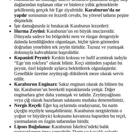
dağlarından toplanan otlar ve binlerce yıllık geleneklerle
şekillenmiş gerçek bir Ege ziyafetidir.
Karaburun’da ne
yapılır
sorusunun en lezzetli cevabı, bu yöresel tatların peşine
düşmektir.
İşte damağınızda iz bırakacak Karaburun lezzetleri:
Hurma Zeytini:
Karaburun’un en büyük mucizesidir.
Dünyada sadece bu bölgedeki nem ve rüzgar dengesiyle
dalında kendiliğinden olgunlaşan, hiçbir işlem görmeden
doğrudan yenebilen tek zeytin türüdür. Tuzsuz ve yumuşak
dokusuyla kahvaltıların başrolüdür.
Kopanisti Peyniri:
Keskin kokusu ve hafif acımtırak tadıyla
“Ege’nin rokforu” olarak bilinir. Keçi sütünden yapılan bu
peynir, özel küplerde aylarca bekletilerek olgunlaştırılır.
Genellikle üzerine zeytinyağı dökülerek meze olarak servis
edilir.
Karaburun Enginarı:
Sakız enginarı olarak da bilinen bu
tür, Karaburun’un bereketli topraklarında yetişir. Diğer
enginarlara göre daha yumuşak ve tatlıdır. Zeytinyağlısını
veya çiğ olarak hazırlanan salatasını mutlaka denemelisiniz.
Nergis Reçeli:
Eğer kış aylarında oradaysanız, bu narin
çiçeğin reçeliyle tanışabilirsiniz. Karaburun nergislerinin o
yoğun ve büyüleyici kokusunu kavanoza hapseden bu reçel,
yarımadanın en özgün tatlarından biridir.
Lipsos Buğulama:
Karaburun İskelesi’ndeki balık
restoranlarının imza yemeğidir. Derin ve kayalık sularda