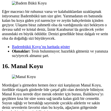
Eğer maceracı bir ruhunuz varsa ve kalabalıklardan uzaklaşmak
istiyorsanız Badembükü tam size göre. Yarımadanın en batısında
kalan bu koya giden yol narenciye ve zeytin bahçelerinin içinden
geçiyor. Ulaşımı biraz zahmetli olsa da vardığınızda sizi bekleyen o
devasa sahil ve kristal deniz, İzmir Karaburun’da gezilecek yerler
arasındaki en büyük ödüldür. Denizi genellikle biraz dalgalı ve serin
olsa da doğallığı sizi büyüleyecek.
Badembükü Koyu’nu haritada göster
Olanaklar:
Tesis bulunmuyor; hazırlıklı gitmeniz ve yanınıza
su/yiyecek almanız şart.
16. Manal Koyu
Mordoğan’a girmeden hemen önce sizi karşılayan Manal Koyu,
özellikle rüzgarlı günlerde bile çarşaf gibi olan deniziyle biliniyor.
Manal Koyu nerede diye merak edenler için burası, Balıklıova’yı
geçtikten kısa bir süre sonra sağ tarafta kalan gizli bir cennettir.
Suyun sığlığı ve berraklığı sayesinde çocuklu ailelerin ve sakin
deniz sevenlerin favorisi olan bu koyda, ağaçların gölgesinde