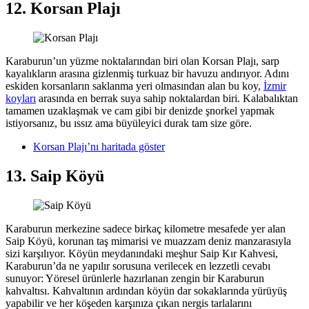
12. Korsan Plajı
Karaburun’un yüzme noktalarından biri olan Korsan Plajı, sarp
kayalıkların arasına gizlenmiş turkuaz bir havuzu andırıyor. Adını
eskiden korsanların saklanma yeri olmasından alan bu koy,
İzmir
koyları
arasında en berrak suya sahip noktalardan biri. Kalabalıktan
tamamen uzaklaşmak ve cam gibi bir denizde şnorkel yapmak
istiyorsanız, bu ıssız ama büyüleyici durak tam size göre.
Korsan Plajı’nı haritada göster
13. Saip Köyü
Karaburun merkezine sadece birkaç kilometre mesafede yer alan
Saip Köyü, korunan taş mimarisi ve muazzam deniz manzarasıyla
sizi karşılıyor. Köyün meydanındaki meşhur Saip Kır Kahvesi,
Karaburun’da ne yapılır sorusuna verilecek en lezzetli cevabı
sunuyor: Yöresel ürünlerle hazırlanan zengin bir Karaburun
kahvaltısı. Kahvaltının ardından köyün dar sokaklarında yürüyüş
yapabilir ve her köşeden karşınıza çıkan nergis tarlalarını