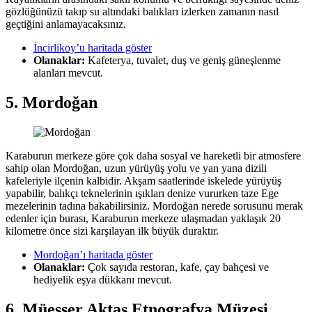
gözlüğünüzü takıp su altındaki balıkları izlerken zamanın nasıl
geçtiğini anlamayacaksınız.
İncirlikoy’u haritada göster
Olanaklar:
Kafeterya, tuvalet, duş ve geniş güneşlenme
alanları mevcut.
5. Mordoğan
Karaburun merkeze göre çok daha sosyal ve hareketli bir atmosfere
sahip olan Mordoğan, uzun yürüyüş yolu ve yan yana dizili
kafeleriyle ilçenin kalbidir. Akşam saatlerinde iskelede yürüyüş
yapabilir, balıkçı teknelerinin ışıkları denize vururken taze Ege
mezelerinin tadına bakabilirsiniz. Mordoğan nerede sorusunu merak
edenler için burası, Karaburun merkeze ulaşmadan yaklaşık 20
kilometre önce sizi karşılayan ilk büyük duraktır.
Mordoğan’ı haritada göster
Olanaklar:
Çok sayıda restoran, kafe, çay bahçesi ve
hediyelik eşya dükkanı mevcut.
6. Müesser Aktaş Etnografya Müzesi