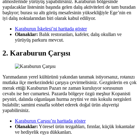
atmosferinde yürüyüş yapabilirsiniz. Karaburun bölgesinde
yapılacaklar listesinin başında gelen dalış aktiviteleri de tam buradan
başlıyor; burası su altı görüş mesafesinin yüksekliğiyle Ege’nin en
iyi dalış noktalarından biri olarak kabul ediliyor.
Karaburun İskelesi’ni haritada göster
Olanaklar:
Balık restoranları, kafeler, dalış okulları ve
yürüyüş parkuru mevcut.
2. Karaburun Çarşısı
Yarımadanın yerel kültürünü yakından tanımak istiyorsanız, rotanızı
mutlaka ilçe merkezindeki çarşıya çevirmelisiniz. Gezginlerin en çok
merak ettiği Karaburun Pazarı ne zaman kuruluyor sorusunun
cevabı ise her cumartesi. Pazarda bölgeye özgü meşhur Kopanisti
peyniri, dalında olgunlaşan hurma zeytini ve mis kokulu nergisleri
bulabilir; samimi esnafla sohbet ederek doğal ürün alışverişi
yapabilirsiniz.
Karaburun Çarşısı’nı haritada göster
Olanaklar:
Yöresel ürün tezgahları, fırınlar, küçük lokantalar
ve hediyelik eşya dükkanları.