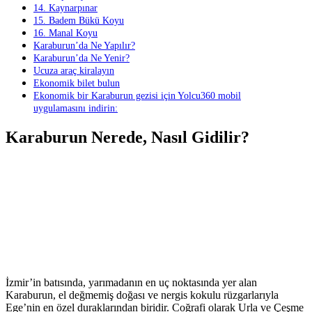
14. Kaynarpınar
15. Badem Bükü Koyu
16. Manal Koyu
Karaburun’da Ne Yapılır?
Karaburun’da Ne Yenir?
Ucuza araç kiralayın
Ekonomik bilet bulun
Ekonomik bir Karaburun gezisi için Yolcu360 mobil
uygulamasını indirin:
Karaburun Nerede, Nasıl Gidilir?
İzmir’in batısında, yarımadanın en uç noktasında yer alan
Karaburun, el değmemiş doğası ve nergis kokulu rüzgarlarıyla
Ege’nin en özel duraklarından biridir. Coğrafi olarak Urla ve Çeşme