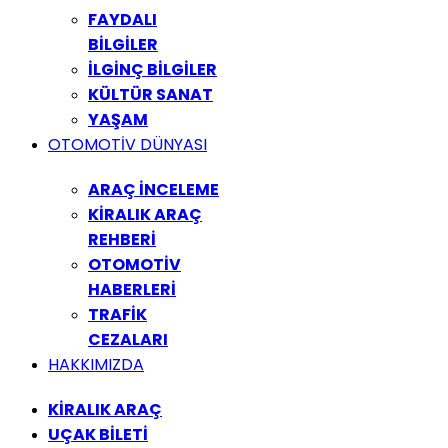
FAYDALI
BİLGİLER
İLGİNÇ BİLGİLER
KÜLTÜR SANAT
YAŞAM
OTOMOTİV DÜNYASI
ARAÇ İNCELEME
KİRALIK ARAÇ
REHBERİ
OTOMOTİV
HABERLERİ
TRAFİK
CEZALARI
HAKKIMIZDA
KİRALIK ARAÇ
UÇAK BİLETİ