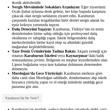
ikonik aktivitesidir.
Nergis Mevsiminde Sokakları Arşınlayın:
Eğer ziyaretiniz
Ocak-Şubat aylarına denk gelirse, her köşe başında karşınıza
çıkacak olan nergis tarlalarını ziyaret edin. Karaburun
çarşısında kurulan tezgahlardan birer demet nergis alarak bu
eşsiz kokuyu yanınızda taşıyın.
Dalış Deneyimi Yaşayın:
Karaburun, Türkiye’nin en temiz
denizlerinden birine sahip olduğu için profesyonel dalış
okullarına ev sahipliği yapar. İskele bölgesindeki dalış
merkezlerinden birine kayıt olup su altındaki gizemli
mağaraları keşfedebilirsiniz.
Taze Deniz Ürünlerinin Tadına Bakın:
Akşam yemeği için
rotanızı
Karaburun İskelesi
veya
Kaynarpınar
‘daki balık
restoranlarına çevirin. Bölgenin en meşhur lezzetlerinden olan
Lipsos buğulama veya taze kalamar dolmasını denemeden
dönmeyin.
Mordoğan’da Gece Yürüyüşü:
Karaburun merkeze göre
daha canlı olan Mordoğan sahilinde, dondurmanızı alıp iskele
boyunca yürüyüş yapın ve el emeği ürünlerin satıldığı gece
pazarına göz atın.
Karaburun’da Ne Yenir?
Karaburun’un mutfağı, sadece denizden çıkanlarla değil, sarp