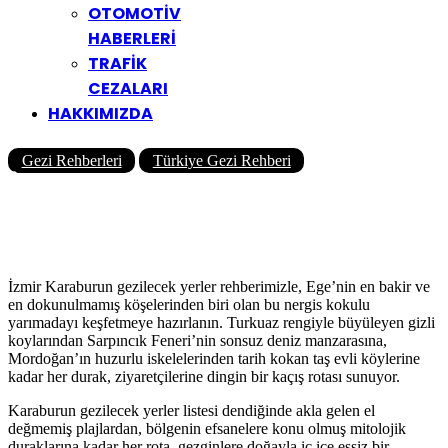
OTOMOTİV
HABERLERİ
TRAFİK
CEZALARI
HAKKIMIZDA
Gezi Rehberleri
Türkiye Gezi Rehberi
İzmir Karaburun’da Gezilecek
Yerler
Yazar
Yolcu360 Blog
06/04/2026
3
3K
23 Dk
İzmir Karaburun gezilecek yerler rehberimizle, Ege’nin en bakir ve
en dokunulmamış köşelerinden biri olan bu nergis kokulu
yarımadayı keşfetmeye hazırlanın. Turkuaz rengiyle büyüleyen gizli
koylarından Sarpıncık Feneri’nin sonsuz deniz manzarasına,
Mordoğan’ın huzurlu iskelelerinden tarih kokan taş evli köylerine
kadar her durak, ziyaretçilerine dingin bir kaçış rotası sunuyor.
Karaburun gezilecek yerler listesi dendiğinde akla gelen el
değmemiş plajlardan, bölgenin efsanelere konu olmuş mitolojik
duraklarına kadar her rota, gezginlere doğayla iç içe eşsiz bir