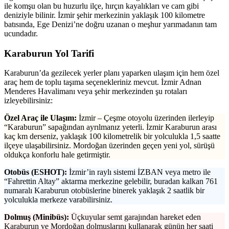
ile komşu olan bu huzurlu ilçe, hırçın kayalıkları ve cam gibi
deniziyle bilinir. İzmir şehir merkezinin yaklaşık 100 kilometre
batısında, Ege Denizi’ne doğru uzanan o meşhur yarımadanın tam
ucundadır.
Karaburun Yol Tarifi
Karaburun’da gezilecek yerler planı yaparken ulaşım için hem özel
araç hem de toplu taşıma seçenekleriniz mevcut. İzmir Adnan
Menderes Havalimanı veya şehir merkezinden şu rotaları
izleyebilirsiniz:
Özel Araç ile Ulaşım:
İzmir – Çeşme otoyolu üzerinden ilerleyip
“Karaburun” sapağından ayrılmanız yeterli. İzmir Karaburun arası
kaç km derseniz, yaklaşık 100 kilometrelik bir yolculukla 1,5 saatte
ilçeye ulaşabilirsiniz. Mordoğan üzerinden geçen yeni yol, sürüşü
oldukça konforlu hale getirmiştir.
Otobüs (ESHOT):
İzmir’in raylı sistemi İZBAN veya metro ile
“Fahrettin Altay” aktarma merkezine gelebilir, buradan kalkan 761
numaralı Karaburun otobüslerine binerek yaklaşık 2 saatlik bir
yolculukla merkeze varabilirsiniz.
Dolmuş (Minibüs):
Üçkuyular semt garajından hareket eden
Karaburun ve Mordoğan dolmuşlarını kullanarak günün her saati