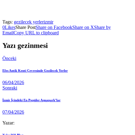
Tags:
gezilecek yerler
izmir
0
Likes
Share Post
Share on Facebook
Share on X
Share by
Email
Copy URL to clipboard
Yazı gezinmesi
Önceki
Efes Antik Kenti Çevresinde Gezilecek Yerler
06/04/2026
Sonraki
İzmir İçindeki En Popüler Aquapark’lar
07/04/2026
Yazar:
Yolcu360 Blog