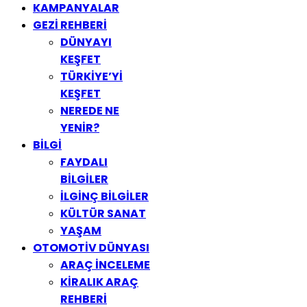
KAMPANYALAR
GEZİ REHBERİ
DÜNYAYI
KEŞFET
TÜRKİYE’Yİ
KEŞFET
NEREDE NE
YENİR?
BİLGİ
FAYDALI
BİLGİLER
İLGİNÇ BİLGİLER
KÜLTÜR SANAT
YAŞAM
OTOMOTİV DÜNYASI
ARAÇ İNCELEME
KİRALIK ARAÇ
REHBERİ