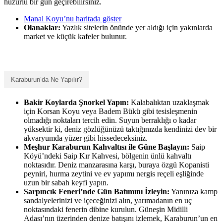
huzurlu bir gün geçirebilirsiniz.
Manal Koyu’nu haritada göster
Olanaklar:
Yazlık sitelerin önünde yer aldığı için yakınlarda
market ve küçük kafeler bulunur.
Karaburun’da Ne Yapılır?
Bakir Koylarda Şnorkel Yapın:
Kalabalıktan uzaklaşmak
için Korsan Koyu veya Badem Bükü gibi tesisleşmenin
olmadığı noktaları tercih edin. Suyun berraklığı o kadar
yüksektir ki, deniz gözlüğünüzü taktığınızda kendinizi dev bir
akvaryumda yüzer gibi hissedeceksiniz.
Meşhur Karaburun Kahvaltısı ile Güne Başlayın:
Saip
Köyü’ndeki Saip Kır Kahvesi, bölgenin ünlü kahvaltı
noktasıdır. Deniz manzarasına karşı, buraya özgü Kopanisti
peyniri, hurma zeytini ve ev yapımı nergis reçeli eşliğinde
uzun bir sabah keyfi yapın.
Sarpıncık Feneri’nde Gün Batımını İzleyin:
Yanınıza kamp
sandalyelerinizi ve içeceğinizi alın, yarımadanın en uç
noktasındaki fenerin dibine kurulun. Güneşin Midilli
Adası’nın üzerinden denize batışını izlemek, Karaburun’un en