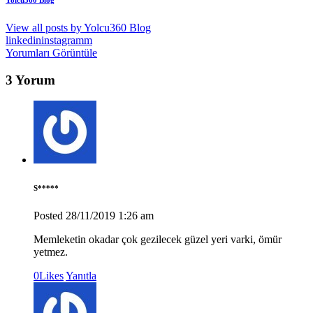
View all posts by
Yolcu360 Blog
linkedin
instagramm
Yorumları Görüntüle
3 Yorum
S*****
Posted
28/11/2019
1:26 am
Memleketin okadar çok gezilecek güzel yeri varki, ömür
yetmez.
0
Likes
Yanıtla