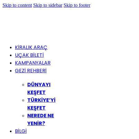
Skip to content
Skip to sidebar
Skip to footer
KİRALIK ARAÇ
UÇAK BİLETİ
KAMPANYALAR
GEZİ REHBERİ
DÜNYAYI
KEŞFET
TÜRKİYE’Yİ
KEŞFET
NEREDE NE
YENİR?
BİLGİ