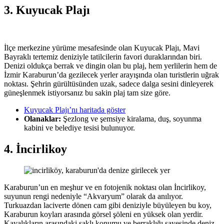
3. Kuyucak Plajı
İlçe merkezine yürüme mesafesinde olan Kuyucak Plajı, Mavi
Bayraklı tertemiz deniziyle tatilcilerin favori duraklarından biri.
Denizi oldukça berrak ve dingin olan bu plaj, hem yerlilerin hem de
İzmir Karaburun’da gezilecek yerler arayışında olan turistlerin uğrak
noktası. Şehrin gürültüsünden uzak, sadece dalga sesini dinleyerek
güneşlenmek istiyorsanız bu sakin plaj tam size göre.
Kuyucak Plajı’nı haritada göster
Olanaklar:
Şezlong ve şemsiye kiralama, duş, soyunma
kabini ve belediye tesisi bulunuyor.
4. İncirlikoy
Karaburun’un en meşhur ve en fotojenik noktası olan İncirlikoy,
suyunun rengi nedeniyle “Akvaryum” olarak da anılıyor.
Turkuazdan laciverte dönen cam gibi deniziyle büyüleyen bu koy,
Karaburun koyları arasında görsel şöleni en yüksek olan yerdir.
Kayalıkların arasındaki saklı konumu ve berraklığı sayesinde deniz