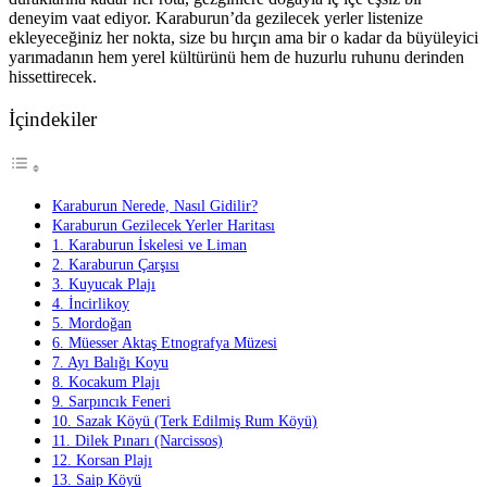
deneyim vaat ediyor. Karaburun’da gezilecek yerler listenize
ekleyeceğiniz her nokta, size bu hırçın ama bir o kadar da büyüleyici
yarımadanın hem yerel kültürünü hem de huzurlu ruhunu derinden
hissettirecek.
İçindekiler
Karaburun Nerede, Nasıl Gidilir?
Karaburun Gezilecek Yerler Haritası
1. Karaburun İskelesi ve Liman
2. Karaburun Çarşısı
3. Kuyucak Plajı
4. İncirlikoy
5. Mordoğan
6. Müesser Aktaş Etnografya Müzesi
7. Ayı Balığı Koyu
8. Kocakum Plajı
9. Sarpıncık Feneri
10. Sazak Köyü (Terk Edilmiş Rum Köyü)
11. Dilek Pınarı (Narcissos)
12. Korsan Plajı
13. Saip Köyü