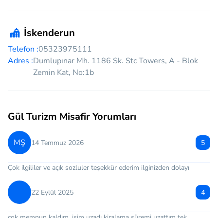
İskenderun
Telefon :
05323975111
Adres :
Dumlupınar Mh. 1186 Sk. Stc Towers, A - Blok
Zemin Kat, No:1b
Gül Turizm Misafir Yorumları
MŞ
14 Temmuz 2026
5
Çok ilgililer ve açık sozluler teşekkür ederim ilginizden dolayı
22 Eylül 2025
4
çok memnun kaldım. işim uzadı kiralama süremi uzattım tek