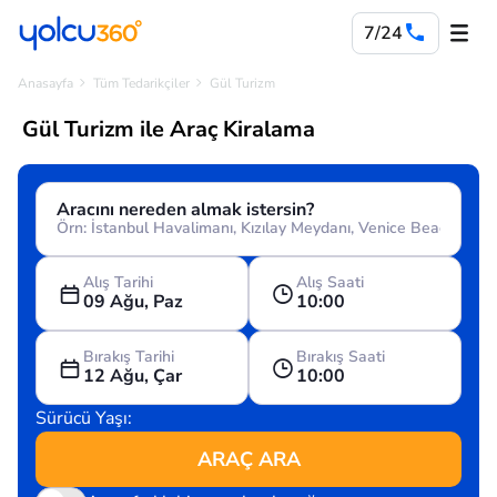
7/24
Anasayfa
Tüm Tedarikçiler
Gül Turizm
Gül Turizm ile Araç Kiralama
Aracını nereden almak istersin?
Alış Tarihi
Alış Saati
09 Ağu, Paz
10:00
Bırakış Tarihi
Bırakış Saati
12 Ağu, Çar
10:00
Sürücü Yaşı:
ARAÇ ARA