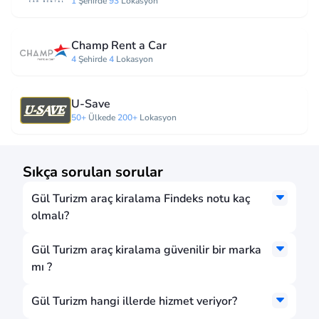
1
Şehirde
93
Lokasyon
Champ Rent a Car
4
Şehirde
4
Lokasyon
U-Save
50+
Ülkede
200+
Lokasyon
Sıkça sorulan sorular
Gül Turizm araç kiralama Findeks notu kaç
olmalı?
Gül Turizm araç kiralama güvenilir bir marka
mı ?
Gül Turizm hangi illerde hizmet veriyor?