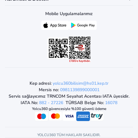
Mobile Uygulamalarımız
Kep adresi:
yolcu360bilisim@hs01.kep.tr
Mersis no:
0981139899000001
Servis sağlayıcımız TRNCOM Seyahat Acentası IATA üyesidir.
IATA No:
882 - 27226
TÜRSAB Belge No:
16078
Yolcu360 güvencesiyle %100 güvenli ödeme
YOLCU360 TÜM HAKLARI SAKLIDIR.