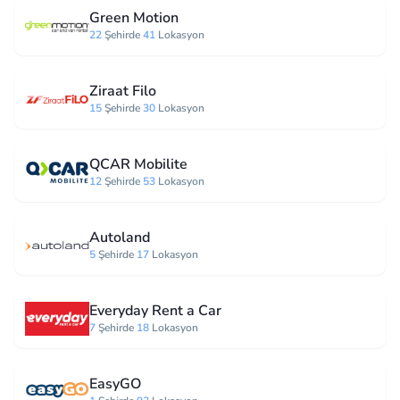
Green Motion
22
Şehirde
41
Lokasyon
Ziraat Filo
15
Şehirde
30
Lokasyon
QCAR Mobilite
12
Şehirde
53
Lokasyon
Autoland
5
Şehirde
17
Lokasyon
Everyday Rent a Car
7
Şehirde
18
Lokasyon
EasyGO