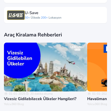
U-Save
50+
Ülkede
200+
Lokasyon
Araç Kiralama Rehberleri
01-01-2025
20 dakika okuma
01-01-2025
Vizesiz Gidilebilecek Ülkeler Hangileri?
Havalimanınd
Yolcu360 Blog
Yolcu360 Blog