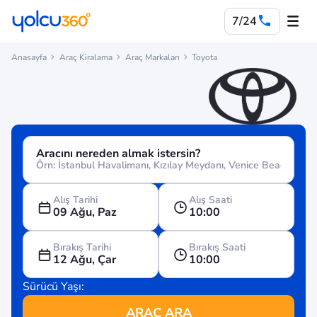
7/24
Anasayfa
Araç Kiralama
Araç Markaları
Toyota
Aracını nereden almak istersin?
Alış Tarihi
Alış Saati
09 Ağu, Paz
10:00
Bırakış Tarihi
Bırakış Saati
12 Ağu, Çar
10:00
Sürücü Yaşı:
ARAÇ ARA