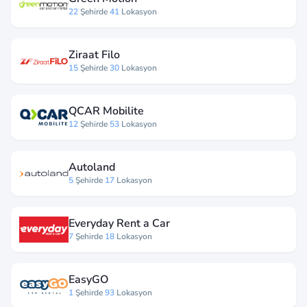
22
Şehirde
41
Lokasyon
Ziraat Filo
15
Şehirde
30
Lokasyon
QCAR Mobilite
12
Şehirde
53
Lokasyon
Autoland
5
Şehirde
17
Lokasyon
Everyday Rent a Car
7
Şehirde
18
Lokasyon
EasyGO
1
Şehirde
93
Lokasyon