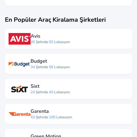
En Popüler Araç Kiralama Şirketleri
Avis
45
Şehirde
83
Lokasyon
Budget
34
Şehirde
58
Lokasyon
Sixt
24
Şehirde
45
Lokasyon
Garenta
43
Şehirde
100
Lokasyon
Green Motion