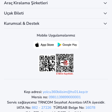
Araç Kiralama Şirketleri
Uçak Bileti
Kurumsal & Destek
Mobile Uygulamalarımız
Kep adresi:
yolcu360bilisim@hs01.kep.tr
Mersis no:
0981139899000001
Servis sağlayıcımız TRNCOM Seyahat Acentası IATA üyesidir.
IATA No:
882 - 27226
TÜRSAB Belge No:
16078