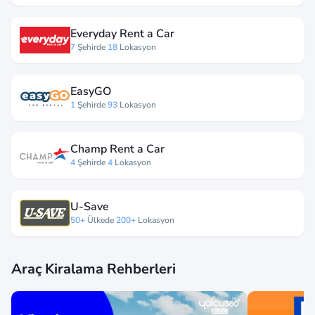
Everyday Rent a Car
7
Şehirde
18
Lokasyon
EasyGO
1
Şehirde
93
Lokasyon
Champ Rent a Car
4
Şehirde
4
Lokasyon
U-Save
50+
Ülkede
200+
Lokasyon
Araç Kiralama Rehberleri