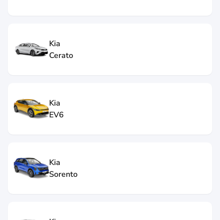
Kia
Cerato
Kia
EV6
Kia
Sorento