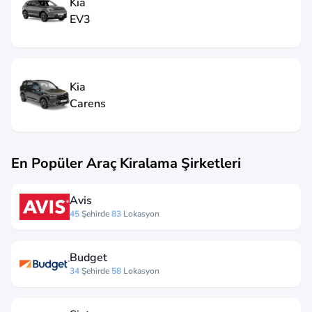
Kia
EV3
Kia
Carens
En Popüler Araç Kiralama Şirketleri
Avis
45
Şehirde
83
Lokasyon
Budget
34
Şehirde
58
Lokasyon