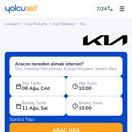
7/24
Anasayfa
Araç Kiralama
Araç Markaları
Kia
Aracını nereden almak istersin?
Alış Tarihi
Alış Saati
08 Ağu, Cmt
10:00
Bırakış Tarihi
Bırakış Saati
11 Ağu, Sal
10:00
Sürücü Yaşı:
ARAÇ ARA