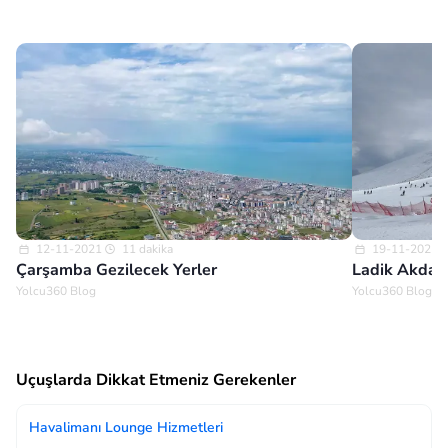
12-11-2021
11 dakika
19-11-2025
Çarşamba Gezilecek Yerler
Ladik Akdağ
Yolcu360 Blog
Yolcu360 Blog
Uçuşlarda Dikkat Etmeniz Gerekenler
Havalimanı Lounge Hizmetleri