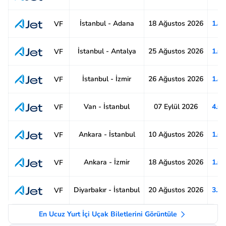
İstanbul - Adana
18 Ağustos 2026
1.8
VF
İstanbul - Antalya
25 Ağustos 2026
1.6
VF
İstanbul - İzmir
26 Ağustos 2026
1.4
VF
Van - İstanbul
07 Eylül 2026
4.6
VF
Ankara - İstanbul
10 Ağustos 2026
1.6
VF
Ankara - İzmir
18 Ağustos 2026
1.6
VF
Diyarbakır - İstanbul
20 Ağustos 2026
3.3
VF
En Ucuz Yurt İçi Uçak Biletlerini Görüntüle