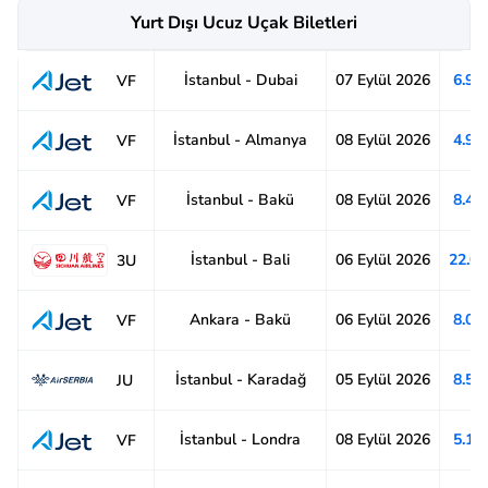
Yurt Dışı Ucuz Uçak Biletleri
İstanbul - Dubai
07 Eylül 2026
6.91
VF
İstanbul - Almanya
08 Eylül 2026
4.92
VF
İstanbul - Bakü
08 Eylül 2026
8.47
VF
İstanbul - Bali
06 Eylül 2026
22.0
3U
Ankara - Bakü
06 Eylül 2026
8.04
VF
İstanbul - Karadağ
05 Eylül 2026
8.57
JU
İstanbul - Londra
08 Eylül 2026
5.11
VF