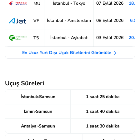
İstanbul - Tokyo
07 Eylül 2026
18.1
MU
İstanbul - Amsterdam
08 Eylül 2026
6.19
VF
İstanbul - Aşkabat
03 Eylül 2026
20.0
T5
En Ucuz Yurt Dışı Uçak Biletlerini Görüntüle
Uçuş Süreleri
İstanbul
Samsun
1 saat 25 dakika
>
İzmir
Samsun
1 saat 40 dakika
>
Antalya
Samsun
1 saat 30 dakika
>