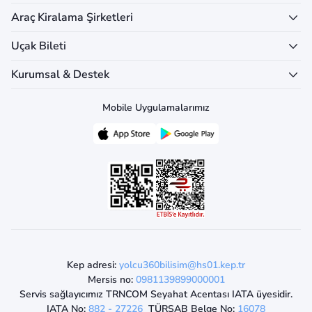
Araç Kiralama Şirketleri
Uçak Bileti
Kurumsal & Destek
Mobile Uygulamalarımız
Kep adresi:
yolcu360bilisim@hs01.kep.tr
Mersis no:
0981139899000001
Servis sağlayıcımız TRNCOM Seyahat Acentası IATA üyesidir.
IATA No:
882 - 27226
TÜRSAB Belge No:
16078