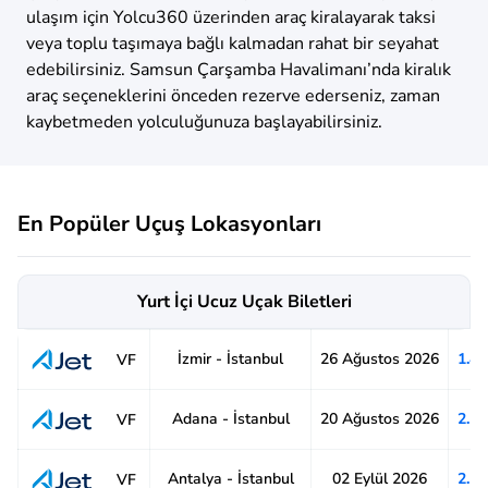
ulaşım için Yolcu360 üzerinden araç kiralayarak taksi
veya toplu taşımaya bağlı kalmadan rahat bir seyahat
edebilirsiniz. Samsun Çarşamba Havalimanı’nda kiralık
araç seçeneklerini önceden rezerve ederseniz, zaman
kaybetmeden yolculuğunuza başlayabilirsiniz.
En Popüler Uçuş Lokasyonları
Yurt İçi Ucuz Uçak Biletleri
İzmir - İstanbul
26 Ağustos 2026
1.4
VF
Adana - İstanbul
20 Ağustos 2026
2.1
VF
Antalya - İstanbul
02 Eylül 2026
2.1
VF