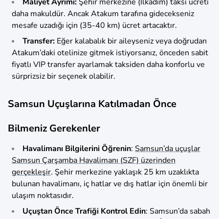
Maliyet Ayrımı:
Şehir merkezine (İlkadım) taksi ücreti
daha makuldür. Ancak Atakum tarafına gidecekseniz
mesafe uzadığı için (35-40 km) ücret artacaktır.
Transfer:
Eğer kalabalık bir aileyseniz veya doğrudan
Atakum’daki otelinize gitmek istiyorsanız, önceden sabit
fiyatlı VIP transfer ayarlamak taksiden daha konforlu ve
sürprizsiz bir seçenek olabilir.
Samsun Uçuşlarına Katılmadan Önce
Bilmeniz Gerekenler
Havalimanı Bilgilerini Öğrenin
:
Samsun’da uçuşlar
Samsun Çarşamba Havalimanı (SZF) üzerinden
gerçekleşir
. Şehir merkezine yaklaşık 25 km uzaklıkta
bulunan havalimanı, iç hatlar ve dış hatlar için önemli bir
ulaşım noktasıdır.
Uçuştan Önce Trafiği Kontrol Edin
: Samsun’da sabah