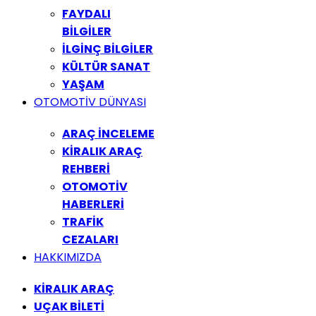
FAYDALI
BİLGİLER
İLGİNÇ BİLGİLER
KÜLTÜR SANAT
YAŞAM
OTOMOTİV DÜNYASI
ARAÇ İNCELEME
KİRALIK ARAÇ
REHBERİ
OTOMOTİV
HABERLERİ
TRAFİK
CEZALARI
HAKKIMIZDA
KİRALIK ARAÇ
UÇAK BİLETİ