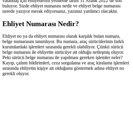
vatandaş için ehliyetlerini yenileme tarihi 31 Aralık 2022’de son
buluyor. Sizde ehliyet numarası nedir ve ehliyet belge numarası
nerede yazıyor merak ediyorsanız, yazımız yardımcı olacaktır.
Ehliyet Numarası Nedir?
Ehliyet no ya da ehliyet numarası olarak karşılık bulan numara,
belge numarasını tanımlıyor. Bu numara, araç sürücülerinin farklı
kurumlardaki işlemleri sırasında gerekli olabiliyor. Çünkü sürücü
belge numarası ile ehliyetin sürücüye ait olduğu netleşmiş oluyor.
Peki sürücü belge numarası ile yapılması gereken işlemler neler?
Kayıp, çalıntı bildirimleri, ceza sorgulama ve araç kiralama işlemleri
sırasında ehliyetin kişiye ait olduğunu göstermek adına ehliyet no
gerekli oluyor.