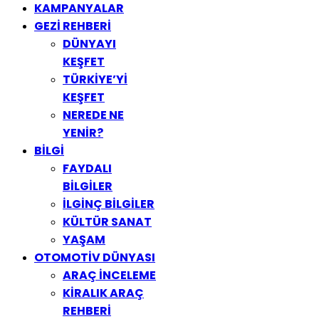
KAMPANYALAR
GEZİ REHBERİ
DÜNYAYI
KEŞFET
TÜRKİYE’Yİ
KEŞFET
NEREDE NE
YENİR?
BİLGİ
FAYDALI
BİLGİLER
İLGİNÇ BİLGİLER
KÜLTÜR SANAT
YAŞAM
OTOMOTİV DÜNYASI
ARAÇ İNCELEME
KİRALIK ARAÇ
REHBERİ