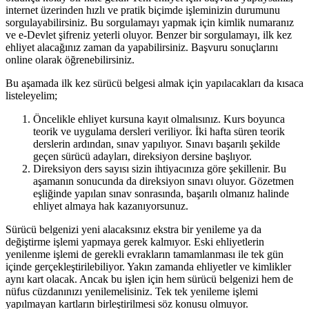
internet üzerinden hızlı ve pratik biçimde işleminizin durumunu
sorgulayabilirsiniz. Bu sorgulamayı yapmak için kimlik numaranız
ve e-Devlet şifreniz yeterli oluyor. Benzer bir sorgulamayı, ilk kez
ehliyet alacağınız zaman da yapabilirsiniz. Başvuru sonuçlarını
online olarak öğrenebilirsiniz.
Bu aşamada ilk kez sürücü belgesi almak için yapılacakları da kısaca
listeleyelim;
Öncelikle ehliyet kursuna kayıt olmalısınız. Kurs boyunca
teorik ve uygulama dersleri veriliyor. İki hafta süren teorik
derslerin ardından, sınav yapılıyor. Sınavı başarılı şekilde
geçen sürücü adayları, direksiyon dersine başlıyor.
Direksiyon ders sayısı sizin ihtiyacınıza göre şekillenir. Bu
aşamanın sonucunda da direksiyon sınavı oluyor. Gözetmen
eşliğinde yapılan sınav sonrasında, başarılı olmanız halinde
ehliyet almaya hak kazanıyorsunuz.
Sürücü belgenizi yeni alacaksınız ekstra bir yenileme ya da
değiştirme işlemi yapmaya gerek kalmıyor. Eski ehliyetlerin
yenilenme işlemi de gerekli evrakların tamamlanması ile tek gün
içinde gerçekleştirilebiliyor. Yakın zamanda ehliyetler ve kimlikler
aynı kart olacak. Ancak bu işlen için hem sürücü belgenizi hem de
nüfus cüzdanınızı yenilemelisiniz. Tek tek yenileme işlemi
yapılmayan kartların birleştirilmesi söz konusu olmuyor.