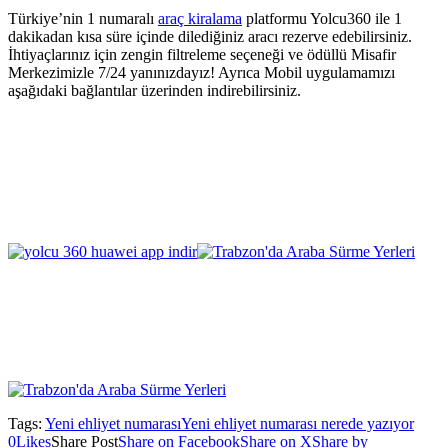
Türkiye’nin 1 numaralı
araç kiralama
platformu Yolcu360 ile 1
dakikadan kısa süre içinde dilediğiniz aracı rezerve edebilirsiniz.
İhtiyaçlarınız için zengin filtreleme seçeneği ve ödüllü Misafir
Merkezimizle 7/24 yanınızdayız! Ayrıca Mobil uygulamamızı
aşağıdaki bağlantılar üzerinden indirebilirsiniz.
Tags:
Yeni ehliyet numarası
Yeni ehliyet numarası nerede yazıyor
0
Likes
Share Post
Share on Facebook
Share on X
Share by