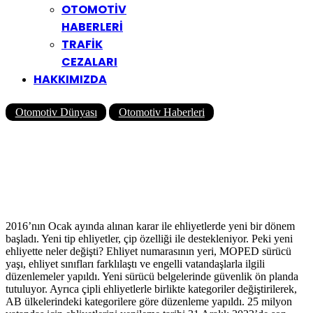
OTOMOTİV
HABERLERİ
TRAFİK
CEZALARI
HAKKIMIZDA
Otomotiv Dünyası
Otomotiv Haberleri
Yeni Ehliyet No Nedir? Yeni
Ehliyet Numarası Nerede
Yazar?
Yazar
Yolcu360 Blog
03/11/2021
0
12K
12 Dk
2016’nın Ocak ayında alınan karar ile ehliyetlerde yeni bir dönem
başladı. Yeni tip ehliyetler, çip özelliği ile destekleniyor. Peki yeni
ehliyette neler değişti? Ehliyet numarasının yeri, MOPED sürücü
yaşı, ehliyet sınıfları farklılaştı ve engelli vatandaşlarla ilgili
düzenlemeler yapıldı. Yeni sürücü belgelerinde güvenlik ön planda
tutuluyor. Ayrıca çipli ehliyetlerle birlikte kategoriler değiştirilerek,
AB ülkelerindeki kategorilere göre düzenleme yapıldı. 25 milyon