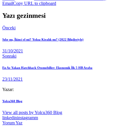
Email
Copy URL to clipboard
Yazı gezinmesi
Önceki
Sıfır mı, İkinci el mi? Yoksa Kiralık mı? (2022 Bilgileriyle)
31/10/2021
Sonraki
En Az Yakan Hatchback Otomobiller: Ekonomik İlk 5 HB Araba
23/11/2021
Yazar:
Yolcu360 Blog
View all posts by
Yolcu360 Blog
linkedin
instagramm
Yorum Yaz