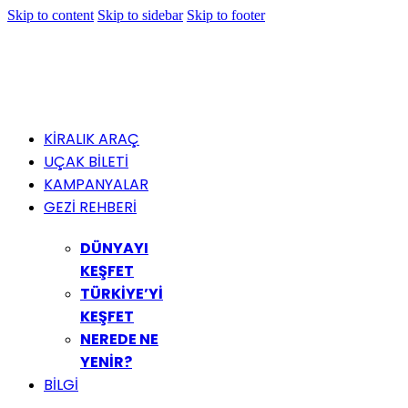
Skip to content
Skip to sidebar
Skip to footer
KİRALIK ARAÇ
UÇAK BİLETİ
KAMPANYALAR
GEZİ REHBERİ
DÜNYAYI
KEŞFET
TÜRKİYE’Yİ
KEŞFET
NEREDE NE
YENİR?
BİLGİ