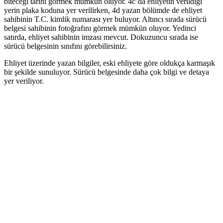
biteceği tarihi görmek mümkün oluyor. 4c’da ehliyetin verildiği
yerin plaka koduna yer verilirken, 4d yazan bölümde de ehliyet
sahibinin T.C. kimlik numarası yer buluyor. Altıncı sırada sürücü
belgesi sahibinin fotoğrafını görmek mümkün oluyor. Yedinci
satırda, ehliyet sahibinin imzası mevcut. Dokuzuncu sırada ise
sürücü belgesinin sınıfını görebilirsiniz.
Ehliyet üzerinde yazan bilgiler, eski ehliyete göre oldukça karmaşık
bir şekilde sunuluyor. Sürücü belgesinde daha çok bilgi ve detaya
yer veriliyor.