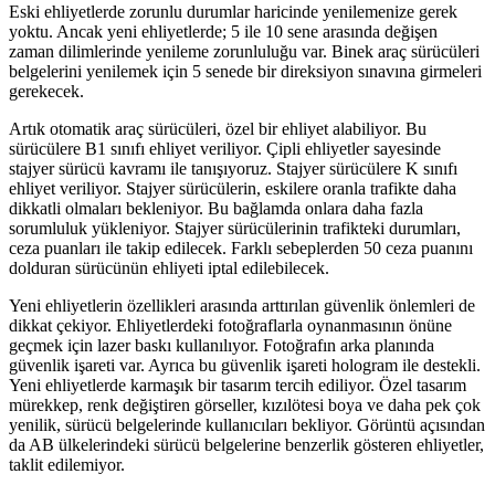
Eski ehliyetlerde zorunlu durumlar haricinde yenilemenize gerek
yoktu. Ancak yeni ehliyetlerde; 5 ile 10 sene arasında değişen
zaman dilimlerinde yenileme zorunluluğu var. Binek araç sürücüleri
belgelerini yenilemek için 5 senede bir direksiyon sınavına girmeleri
gerekecek.
Artık otomatik araç sürücüleri, özel bir ehliyet alabiliyor. Bu
sürücülere B1 sınıfı ehliyet veriliyor. Çipli ehliyetler sayesinde
stajyer sürücü kavramı ile tanışıyoruz. Stajyer sürücülere K sınıfı
ehliyet veriliyor. Stajyer sürücülerin, eskilere oranla trafikte daha
dikkatli olmaları bekleniyor. Bu bağlamda onlara daha fazla
sorumluluk yükleniyor. Stajyer sürücülerinin trafikteki durumları,
ceza puanları ile takip edilecek. Farklı sebeplerden 50 ceza puanını
dolduran sürücünün ehliyeti iptal edilebilecek.
Yeni ehliyetlerin özellikleri arasında arttırılan güvenlik önlemleri de
dikkat çekiyor. Ehliyetlerdeki fotoğraflarla oynanmasının önüne
geçmek için lazer baskı kullanılıyor. Fotoğrafın arka planında
güvenlik işareti var. Ayrıca bu güvenlik işareti hologram ile destekli.
Yeni ehliyetlerde karmaşık bir tasarım tercih ediliyor. Özel tasarım
mürekkep, renk değiştiren görseller, kızılötesi boya ve daha pek çok
yenilik, sürücü belgelerinde kullanıcıları bekliyor. Görüntü açısından
da AB ülkelerindeki sürücü belgelerine benzerlik gösteren ehliyetler,
taklit edilemiyor.